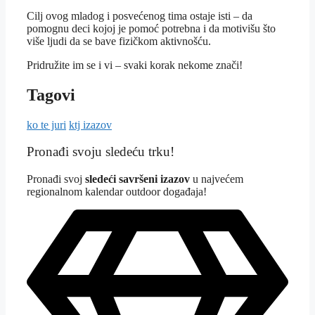
Cilj ovog mladog i posvećenog tima ostaje isti – da
pomognu deci kojoj je pomoć potrebna i da motivišu što
više ljudi da se bave fizičkom aktivnošću.
Pridružite im se i vi – svaki korak nekome znači!
Tagovi
ko te juri
ktj izazov
Pronađi svoju sledeću trku!
Pron
ađi svoj
sledeći savršeni izazov
u najvećem
regionalnom kalendar outdoor događaja!