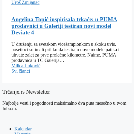
Uroš Zmijanac
Angelina Topić inspirisala trkače: u PUMA
prodavnici u Galeriji testiran novi model
Deviate 4
U druženju sa svetskom vicešampionkom u skoku uvis,
posetioci su imali priliku da testiraju nove modele patika i
uhvate zalet za prve prolećne kilometre. Naime, PUMA
prodavnica u TC Galerija…
Milica Luković
Svi članci
Trčanje.rs Newsletter
Najbolje vesti i pogodnosti maksimalno dva puta mesečno u tvom
Inboxu.
Kalendar