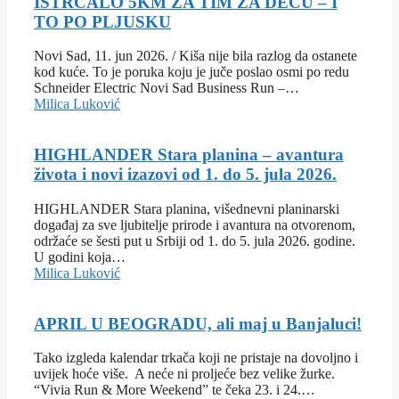
ISTRČALO 5KM ZA TIM ZA DECU – I
TO PO PLJUSKU
Novi Sad, 11. jun 2026. / Kiša nije bila razlog da ostanete
kod kuće. To je poruka koju je juče poslao osmi po redu
Schneider Electric Novi Sad Business Run –…
Milica Luković
HIGHLANDER Stara planina – avantura
života i novi izazovi od 1. do 5. jula 2026.
HIGHLANDER Stara planina, višednevni planinarski
događaj za sve ljubitelje prirode i avantura na otvorenom,
održaće se šesti put u Srbiji od 1. do 5. jula 2026. godine.
U godini koja…
Milica Luković
APRIL U BEOGRADU, ali maj u Banjaluci!
Tako izgleda kalendar trkača koji ne pristaje na dovoljno i
uvijek hoće više. A neće ni proljeće bez velike žurke.
“Vivia Run & More Weekend” te čeka 23. i 24.…