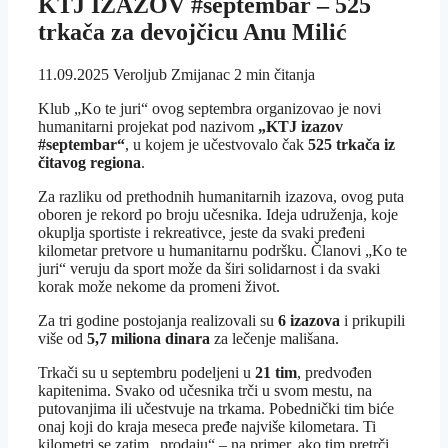
KTJ IZAZOV #septembar – 525
trkača za devojčicu Anu Milić
11.09.2025
Veroljub Zmijanac
2 min čitanja
Klub „Ko te juri“ ovog septembra organizovao je novi
humanitarni projekat pod nazivom
„KTJ izazov
#septembar“
, u kojem je učestvovalo čak
525 trkača iz
čitavog regiona
.
Za razliku od prethodnih humanitarnih izazova, ovog puta
oboren je rekord po broju učesnika. Ideja udruženja, koje
okuplja sportiste i rekreativce, jeste da svaki pređeni
kilometar pretvore u humanitarnu podršku. Članovi „Ko te
juri“ veruju da sport može da širi solidarnost i da svaki
korak može nekome da promeni život.
Za tri godine postojanja realizovali su
6 izazova
i prikupili
više od
5,7 miliona dinara
za lečenje mališana.
Trkači su u septembru podeljeni u
21 tim
, predvođen
kapitenima. Svako od učesnika trči u svom mestu, na
putovanjima ili učestvuje na trkama. Pobednički tim biće
onaj koji do kraja meseca pređe najviše kilometara. Ti
kilometri se zatim „prodaju“ – na primer, ako tim pretrči