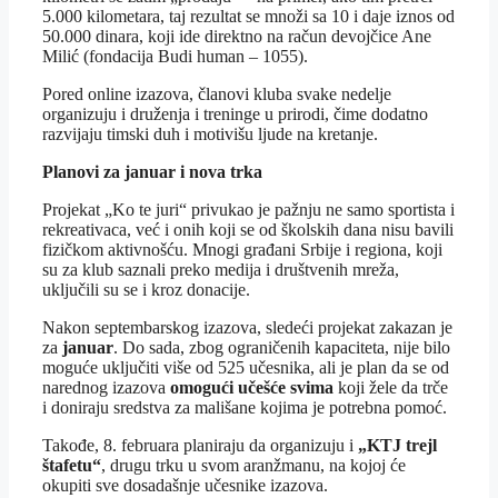
5.000 kilometara, taj rezultat se množi sa 10 i daje iznos od
50.000 dinara, koji ide direktno na račun devojčice Ane
Milić (fondacija Budi human – 1055).
Pored online izazova, članovi kluba svake nedelje
organizuju i druženja i treninge u prirodi, čime dodatno
razvijaju timski duh i motivišu ljude na kretanje.
Planovi za januar i nova trka
Projekat „Ko te juri“ privukao je pažnju ne samo sportista i
rekreativaca, već i onih koji se od školskih dana nisu bavili
fizičkom aktivnošću. Mnogi građani Srbije i regiona, koji
su za klub saznali preko medija i društvenih mreža,
uključili su se i kroz donacije.
Nakon septembarskog izazova, sledeći projekat zakazan je
za
januar
. Do sada, zbog ograničenih kapaciteta, nije bilo
moguće uključiti više od 525 učesnika, ali je plan da se od
narednog izazova
omogući učešće svima
koji žele da trče
i doniraju sredstva za mališane kojima je potrebna pomoć.
Takođe, 8. februara planiraju da organizuju i
„KTJ trejl
štafetu“
, drugu trku u svom aranžmanu, na kojoj će
okupiti sve dosadašnje učesnike izazova.