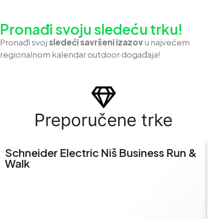
Pronađi svoju sledeću trku!
Pron
ađi svoj
sledeći savršeni izazov
u najvećem
regionalnom kalendar outdoor događaja!
Preporučene trke
Schneider Electric Niš Business Run &
S
Walk
R