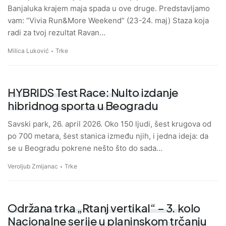
Banjaluka krajem maja spada u ove druge. Predstavljamo
vam: “Vivia Run&More Weekend” (23-24. maj) Staza koja
radi za tvoj rezultat Ravan…
Milica Luković
Trke
HYBRIDS Test Race: Nulto izdanje
hibridnog sporta u Beogradu
Savski park, 26. april 2026. Oko 150 ljudi, šest krugova od
po 700 metara, šest stanica između njih, i jedna ideja: da
se u Beogradu pokrene nešto što do sada…
Veroljub Zmijanac
Trke
Održana trka „Rtanj vertikal“ – 3. kolo
Nacionalne serije u planinskom trčanju