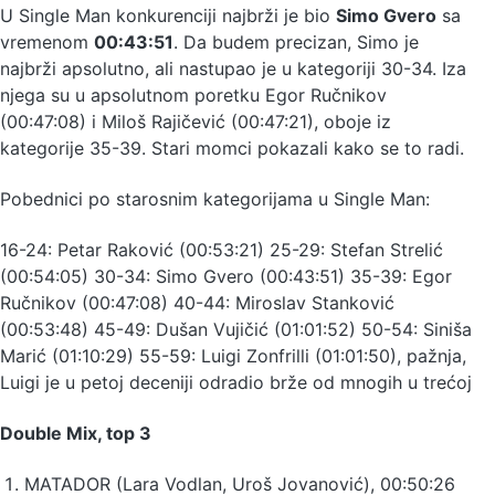
U Single Man konkurenciji najbrži je bio
Simo Gvero
sa
vremenom
00:43:51
. Da budem precizan, Simo je
najbrži apsolutno, ali nastupao je u kategoriji 30-34. Iza
njega su u apsolutnom poretku Egor Ručnikov
(00:47:08) i Miloš Rajičević (00:47:21), oboje iz
kategorije 35-39. Stari momci pokazali kako se to radi.
Pobednici po starosnim kategorijama u Single Man:
16-24: Petar Raković (00:53:21) 25-29: Stefan Strelić
(00:54:05) 30-34: Simo Gvero (00:43:51) 35-39: Egor
Ručnikov (00:47:08) 40-44: Miroslav Stanković
(00:53:48) 45-49: Dušan Vujičić (01:01:52) 50-54: Siniša
Marić (01:10:29) 55-59: Luigi Zonfrilli (01:01:50), pažnja,
Luigi je u petoj deceniji odradio brže od mnogih u trećoj
Double Mix, top 3
MATADOR (Lara Vodlan, Uroš Jovanović), 00:50:26