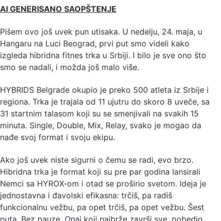
AI GENERISANO SAOPŠTENJE
Pišem ovo još uvek pun utisaka. U nedelju, 24. maja, u
Hangaru na Luci Beograd, prvi put smo videli kako
izgleda hibridna fitnes trka u Srbiji. I bilo je sve ono što
smo se nadali, i možda još malo više.
HYBRIDS Belgrade okupio je preko 500 atleta iz Srbije i
regiona. Trka je trajala od 11 ujutru do skoro 8 uveče, sa
31 startnim talasom koji su se smenjivali na svakih 15
minuta. Single, Double, Mix, Relay, svako je mogao da
nađe svoj format i svoju ekipu.
Ako još uvek niste sigurni o čemu se radi, evo brzo.
Hibridna trka je format koji su pre par godina lansirali
Nemci sa HYROX-om i otad se proširio svetom. Ideja je
jednostavna i đavolski efikasna: trčiš, pa radiš
funkcionalnu vežbu, pa opet trčiš, pa opet vežbu. Šest
puta. Bez pauze. Onaj koji najbrže završi sve, pobedio