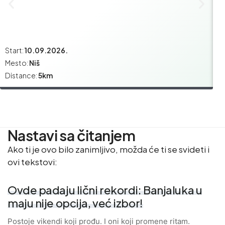
Start:
10.09.2026.
St
Mesto:
Niš
M
Distance:
5km
Di
Nastavi sa čitanjem
Ako ti je ovo bilo zanimljivo, možda će ti se svideti i
ovi tekstovi:
Ovde padaju lični rekordi: Banjaluka u
maju nije opcija, već izbor!
Postoje vikendi koji prođu. I oni koji promene ritam.