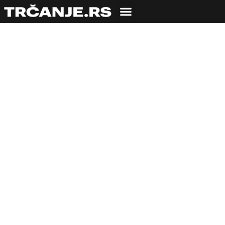
TRKE
Beograd dobio prvu
hibridnu trku: Više od
500 atleta na
premijeri HYBRIDS-a
26.05.2026
Veroljub Zmijanac
4 min čitanja