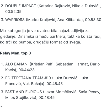
DOUBLE IMPACT (Katarina Rajković, Nikola Dulović),
00:52:35
WARRIORS (Marko Kraljević, Ana Kilibarda), 00:53:30
Mix kategorija je verovatno bila najuzbudljivija za
gledanje. Dinamika između partnera, taktika ko šta radi,
ko trči ko pumpa, drugačiji format od svega.
Relay Man, top 3
ALO BANANI (Kristian Palfi, Sebastian Harmat, Dario
Kocis), 00:44:23
FC TERETANA TEAM #10 (Luka Đurović, Luka
Franović, Vuk Bošnja), 00:45:45
FAST AND FURIOUS (Lazar Momčilović, Saša Penev,
Miloš Stojilković), 00:48:45