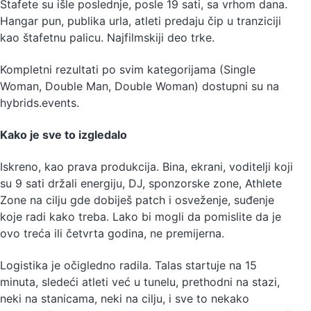
Štafete su išle poslednje, posle 19 sati, sa vrhom dana.
Hangar pun, publika urla, atleti predaju čip u tranziciji
kao štafetnu palicu. Najfilmskiji deo trke.
Kompletni rezultati po svim kategorijama (Single
Woman, Double Man, Double Woman) dostupni su na
hybrids.events.
Kako je sve to izgledalo
Iskreno, kao prava produkcija. Bina, ekrani, voditelji koji
su 9 sati držali energiju, DJ, sponzorske zone, Athlete
Zone na cilju gde dobiješ patch i osveženje, suđenje
koje radi kako treba. Lako bi mogli da pomislite da je
ovo treća ili četvrta godina, ne premijerna.
Logistika je očigledno radila. Talas startuje na 15
minuta, sledeći atleti već u tunelu, prethodni na stazi,
neki na stanicama, neki na cilju, i sve to nekako