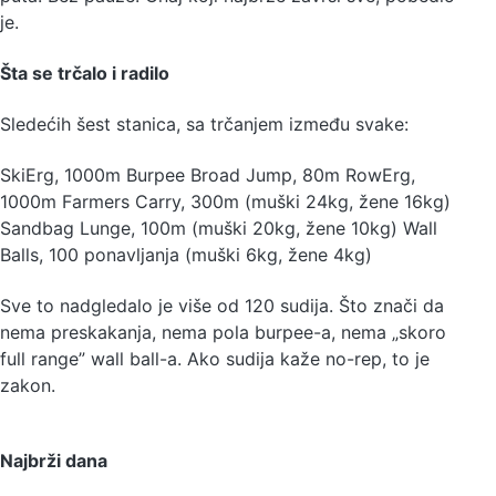
je.
Šta se trčalo i radilo
Sledećih šest stanica, sa trčanjem između svake:
SkiErg, 1000m Burpee Broad Jump, 80m RowErg,
1000m Farmers Carry, 300m (muški 24kg, žene 16kg)
Sandbag Lunge, 100m (muški 20kg, žene 10kg) Wall
Balls, 100 ponavljanja (muški 6kg, žene 4kg)
Sve to nadgledalo je više od 120 sudija. Što znači da
nema preskakanja, nema pola burpee-a, nema „skoro
full range” wall ball-a. Ako sudija kaže no-rep, to je
zakon.
Najbrži dana