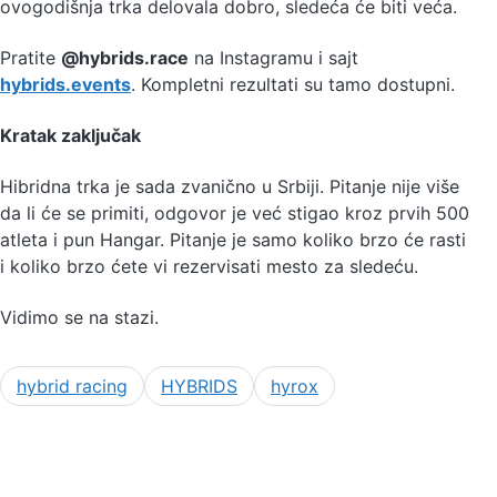
ovogodišnja trka delovala dobro, sledeća će biti veća.
Pratite
@hybrids.race
na Instagramu i sajt
hybrids.events
. Kompletni rezultati su tamo dostupni.
Kratak zaključak
Hibridna trka je sada zvanično u Srbiji. Pitanje nije više
da li će se primiti, odgovor je već stigao kroz prvih 500
atleta i pun Hangar. Pitanje je samo koliko brzo će rasti
i koliko brzo ćete vi rezervisati mesto za sledeću.
Vidimo se na stazi.
hybrid racing
HYBRIDS
hyrox