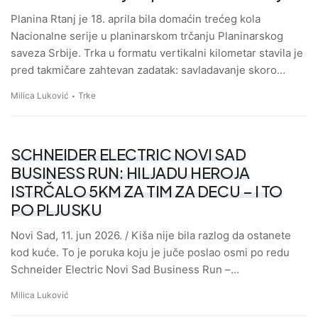
Planina Rtanj je 18. aprila bila domaćin trećeg kola
Nacionalne serije u planinarskom trčanju Planinarskog
saveza Srbije. Trka u formatu vertikalni kilometar stavila je
pred takmičare zahtevan zadatak: savladavanje skoro…
Milica Luković
Trke
SCHNEIDER ELECTRIC NOVI SAD
BUSINESS RUN: HILJADU HEROJA
ISTRČALO 5KM ZA TIM ZA DECU – I TO
PO PLJUSKU
Novi Sad, 11. jun 2026. / Kiša nije bila razlog da ostanete
kod kuće. To je poruka koju je juče poslao osmi po redu
Schneider Electric Novi Sad Business Run –…
Milica Luković