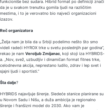
funkcioniše bez sudara. Hibrid format po definiciji znači
da je u svakom trenutku gomila ljudi na različitim
mestima, i to je verovatno bio najveći organizacioni
izazov.
Reč organizatora
„Želja nam je bila da u Srbiji podelimo nešto što smo
videli radeći HYROX trke u svetu poslednjih par godina”,
rekao je nam
Veroljub Zmijanac
, koji stoji iza HYBRIDS-
a. „Nov, svež, uzbudljiv i dinamičan format fitnes trke,
celodnevna akcija, neprestano ludilo, zdrav i lep svet i
sjajni ljudi i sportisti.”
Šta dalje
?
HYBRIDS najavljuje širenje. Sledeće stanice planirane su
u Novom Sadu i Nišu, a duža ambicija je regionalno
širenje i franšizni model do 2030. Ako vam je