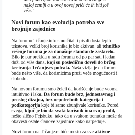
našoj zemlji a u ovoj novoj priči će ih biti još
više.”
Novi forum kao evolucija potreba sve
brojnije zajednice
Na forumu Trčanje.info smo čitali i pisali dosta lepih
tekstova, veliki broj korisnika je bio aktivan, ali
tehničko
rešenje foruma je za današnje standarde zastarelo.
Bilo je par prekida u radu foruma od po par sati i jedan
duži od više dana,
koji su posledično doveli do bržeg
kreiranja Trčanje.rs potrala.
Naša vizija je da forum
bude nešto više, da korisnicima pruži veće mogućnosti i
slobodu.
Na novom forumu smo želeli da korišćenje bude veoma
intuitivno i lak
o. Da forum bude brz, jednostavnog i
prostog dizajna, bez nepotrebnih kategorija i
podkategorija
koje bi samo zbunjivale korisnike. Pored
svega,
ključ je bio da svaki korisnik ima svoj profil,
nešto slično Fejsbuku, tako da u svakom trenutku može da
obavesti ostale članove zajednice kako narpeduje.
Novi forum na Trčanje.rs biće mesto za sve
aktivne