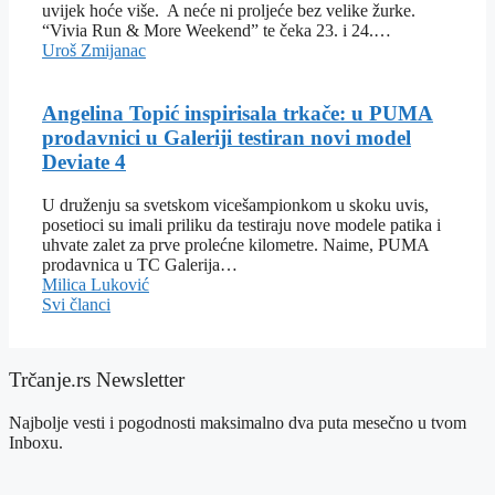
uvijek hoće više. A neće ni proljeće bez velike žurke.
“Vivia Run & More Weekend” te čeka 23. i 24.…
Uroš Zmijanac
Angelina Topić inspirisala trkače: u PUMA
prodavnici u Galeriji testiran novi model
Deviate 4
U druženju sa svetskom vicešampionkom u skoku uvis,
posetioci su imali priliku da testiraju nove modele patika i
uhvate zalet za prve prolećne kilometre. Naime, PUMA
prodavnica u TC Galerija…
Milica Luković
Svi članci
Trčanje.rs Newsletter
Najbolje vesti i pogodnosti maksimalno dva puta mesečno u tvom
Inboxu.