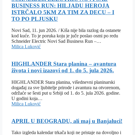
BUSINESS RUN: HILJADU HEROJA
ISTRČALO 5KM ZA TIM ZA DECU – I
TO PO PLJUSKU
Novi Sad, 11. jun 2026. / Kiša nije bila razlog da ostanete
kod kuće. To je poruka koju je juče poslao osmi po redu
Schneider Electric Novi Sad Business Run –…
Milica Luković
HIGHLANDER Stara planina – avantura
života i novi izazovi od 1. do 5. jula 2026.
HIGHLANDER Stara planina, višednevni planinarski
događaj za sve ljubitelje prirode i avantura na otvorenom,
održaće se šesti put u Srbiji od 1. do 5. jula 2026. godine.
U godini koja…
Milica Luković
APRIL U BEOGRADU, ali maj u Banjaluci!
Tako izgleda kalendar trkača koji ne pristaje na dovoljno i