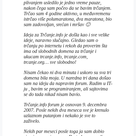
plivanjem usledilo je jedno vreme pauze,
nakon čega sam počeo da se bavim trčanjem.
Trčao sam 4 godine aktivno, u međuvremenu
istrčao više polumaratona, dva maratona, bio
sam zadovoljan, srećan i mršav 🙂
Ideja za Trčanje.info je došla kao i sve velike
ideje, naravno slučajno. Gledao sam o
trčanju po internetu i rekoh da proverim šta
ima od slobodnih domena za trčanje i
ukucam trcanje.info, trcanje.com,
trcanje.org… sve slobodno!
Nisam čekao ni dva minuta i uskoro su sva tri
domena bila moja. U naredna tri dana došao
sam na ideju da napravim forum. Radim u IT-
ju , bavim se programiranjem, ali sajtovima
se do tada nikad nisam bavio.
Trčanje.info forum je osnovan 9. decembra
2007. Posle nekih dva meseca sve je krenulo
uzlaznom putanjom i nekako je sve to
zaživelo.
Nekih par meseci posle toga ja sam dobio