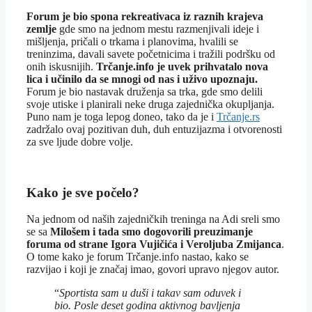
Forum je bio spona rekreativaca iz raznih krajeva
zemlje
gde smo na jednom mestu razmenjivali ideje i
mišljenja, pričali o trkama i planovima, hvalili se
treninzima, davali savete početnicima i tražili podršku od
onih iskusnijih.
Trčanje.info je uvek prihvatalo nova
lica i učinilo da se mnogi od nas i uživo upoznaju.
Forum je bio nastavak druženja sa trka, gde smo delili
svoje utiske i planirali neke druga zajednička okupljanja.
Puno nam je toga lepog doneo, tako da je i
Trčanje.rs
zadržalo ovaj pozitivan duh, duh entuzijazma i otvorenosti
za sve ljude dobre volje.
Kako je sve počelo?
Na jednom od naših zajedničkih treninga na Adi sreli smo
se sa
Milošem i tada smo dogovorili preuzimanje
foruma od strane Igora Vujičića i Veroljuba Zmijanca
.
O tome kako je forum Trčanje.info nastao, kako se
razvijao i koji je značaj imao, govori upravo njegov autor.
“
Sportista sam u duši i takav sam oduvek i
bio. Posle deset godina aktivnog bavljenja