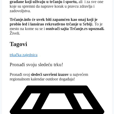
građane koji uživaju u trčanju i sportu,
ali i za sve one
koje su spremni da naprave korak u pravcu zdravlja i
zadovoljstva.
Trčanje.info će uvek biti zapamćen kao onaj koji je
probio led i lansirao rekreativno trčanje u Srbij
i. To je
mesto na kome su se i
osnivači sajta Trčanje.rs upoznali.
Živeli.
Tagovi
trkačka zajednica
Pronađi svoju sledeću trku!
Pron
ađi svoj
sledeći savršeni izazov
u najvećem
regionalnom kalendar outdoor događaja!