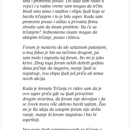
sina i promenio posao. Do tada sam radio u
vojsci i u radno vreme sam mogao da trčim.
Imali smo tamo i stadion i ekipu ljudi koja se
bavila trčanjem i to je bilo super. Kada sam
promenio posao i otišao u privatnu firmu
shvatio sam da imam problem: šta ću sa
trčanjem? Jednostavno nisam mogao da
uklopim trčanje, posao i klinca.
Forum je nastavio da ide uzlaznom putanjom,
a moj fokus je bio na nečemu drugom, pa
sam malo i zapustio taj forum, što mi je jako
krivo. Zbog toga forum nekih dobrih godinu
dana počinje da stagnira, manje ljudi se
registruje, ova ekipa ljudi još priča ali nema
novih akcija.
Kada je krenulo Trčanje.rs video sam da je
ovo super priča gde su ljudi privučemi
drugim stvarima, da forum nije dovoljan i da
se čovek mora više aktivno baviti sajtom. Žao
mi je što ideja da ustupim forum nije došla
ranije, manje bi forum stagnirao i bio bi
uspešniji.
Ima puno ljudi zainteresovanih za trčanje u