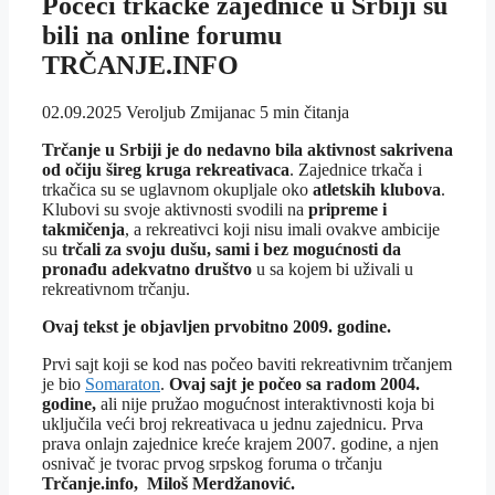
Počeci trkačke zajednice u Srbiji su
bili na online forumu
TRČANJE.INFO
02.09.2025
Veroljub Zmijanac
5 min čitanja
Trčanje u Srbiji je do nedavno bila aktivnost sakrivena
od očiju šireg kruga rekreativaca
. Zajednice trkača i
trkačica su se uglavnom okupljale oko
atletskih klubova
.
Klubovi su svoje aktivnosti svodili na
pripreme i
takmičenja
, a rekreativci koji nisu imali ovakve ambicije
su
trčali za svoju dušu, sami i bez mogućnosti da
pronađu adekvatno društvo
u sa kojem bi uživali u
rekreativnom trčanju.
Ovaj tekst je objavljen prvobitno 2009. godine.
Prvi sajt koji se kod nas počeo baviti rekreativnim trčanjem
je bio
Somaraton
.
Ovaj sajt je počeo sa radom 2004.
godine,
ali nije pružao mogućnost interaktivnosti koja bi
uključila veći broj rekreativaca u jednu zajednicu. Prva
prava onlajn zajednice kreće krajem 2007. godine, a njen
osnivač je tvorac prvog srpskog foruma o trčanju
Trčanje.info, Miloš Merdžanović.