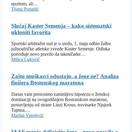
sportom, ali…
Tijana Popadić
Slučaj Kaster Semenja – kako sistematski
ukloniti favorita
Sportski arbitražni sud je u sredu, 1. maja odbio žalbu
južnoafričke atletske zvezde Kaster Semenje. Odluka
potvrđuje novo pravilo da takmičarke…
Milica Luković
Zašto muškarci odustaju, a žene ne? Analiza
finišera Bostonskog maratona
Danas vam prenosimo zanimljivu hipotezu o ženskoj
dominaciji na ovogodišnjem Bostonskom maratonu,
postavljenju od strane Linzi Krous, novinarke Njujork
Tajmsa.…
Marina Vignjević
IAAF menja definiciju žene – novo pravilo o