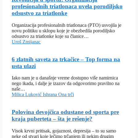
profesionalnih triatlonaca uvela porodiljsko
odsustvo za triatlonke
Organizacija profesionalnih triatlonaca (PTO) usvojila je
novu politiku u sklopu koje je obezbedila porodiljsko
odsustvo za triatlonke koje su članice…
Uroš Zmijanac
6 zlatnih saveta za trkačice – Top forma na
usta ulazi
Iako nam je u današnje vreme dostupno više namirnica
nego ikada, i dalje je izazov da odgovorimo pravilno na
naše…
Milica Luković
Ishrana
Ona trči
Polovina devojčica odustane od sporta pre
kraja puberteta – šta je rešenje?
Visok krvni pritisak, gojaznost, depresija – to su samo
neke od stvari koje lečimo trčanjem ili nekim drugim