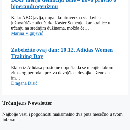
hiperandrogenizmu
Kako ABC javlja, duga i kontroverzna vladavina
južnoafričke atletičarke Kaster Semenje, kao kraljice u
trčanju na srednjim dužinama, možda će…
Marina Vignjević
Zabeležite ovaj dan: 10.12. Adidas Women
Training Day
Ekipa iz Adidasa prosto ne dopušta da se ulenjite tokom
zimskog perioda i poziva devojčice, devojke i žene da
im…
Dragana Dišić
Trčanje.rs Newsletter
Najbolje vesti i pogodnosti maksimalno dva puta mesečno u tvom
Inboxu.