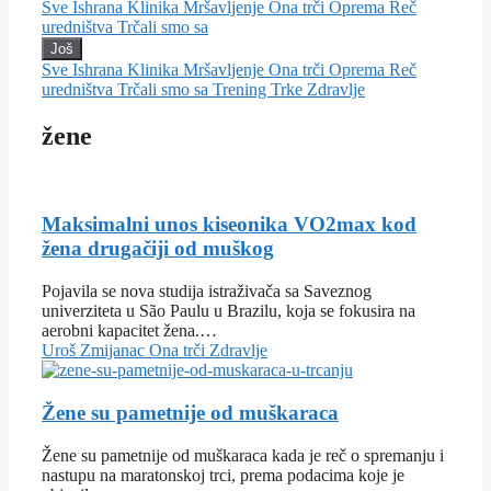
Sve
Ishrana
Klinika
Mršavljenje
Ona trči
Oprema
Reč
uredništva
Trčali smo sa
Još
Sve
Ishrana
Klinika
Mršavljenje
Ona trči
Oprema
Reč
uredništva
Trčali smo sa
Trening
Trke
Zdravlje
žene
Maksimalni unos kiseonika VO2max kod
žena drugačiji od muškog
Pojavila se nova studija istraživača sa Saveznog
univerziteta u São Paulu u Brazilu, koja se fokusira na
aerobni kapacitet žena.…
Uroš Zmijanac
Ona trči
Zdravlje
Žene su pametnije od muškaraca
Žene su pametnije od muškaraca kada je reč o spremanju i
nastupu na maratonskoj trci, prema podacima koje je