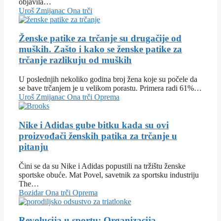
objavila…
Uroš Zmijanac
Ona trči
Ženske patike za trčanje su drugačije od
muških. Zašto i kako se ženske patike za
trčanje razlikuju od muških
U poslednjih nekoliko godina broj žena koje su počele da
se bave trčanjem je u velikom porastu. Primera radi 61%…
Uroš Zmijanac
Ona trči
Oprema
Nike i Adidas gube bitku kada su ovi
proizvođači ženskih patika za trčanje u
pitanju
Čini se da su Nike i Adidas popustili na tržištu ženske
sportske obuće. Mat Povel, savetnik za sportsku industriju
The…
Bozidar
Ona trči
Oprema
Revolucija u sportu: Organizacija