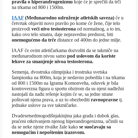
pravila o hiperandrogenizmu
koje će je sprečiti da trči
na trkama od 800 i 1500m.
IAAF
(Međunarodno udruženje atletskih saveza)
će u
četvrtak objaviti novo pravilo po kome će žene, čije telo
proizvodi
veći nivo testosterona
od normalnog, a to im,
kako ovo telo smatra, daje nepravednu prednost, biti
onemogućeno da trče
distance od 400m do jedne milje.
IAAF će ovim atletičarkama dozvoliti da se takmiče na
međunarodnom nivou samo
pod uslovom da koriste
lekove za smanjenje nivoa testosterona.
Semenja, dvostruka olimpijska i trostruka svetska
šampionka na 800m, koja je nedavno pobedila i na trkama
od 800 i 1500m na Igrama Komonvelta, oduvek je bila
kontroverzna figura u sportu obzirom da su njeni nadležni
nastojali da nađu rešenje kojim će se, sa jedne strane
poštovati njena prava, a uz to obezbediti
ravnopravne
tj.
jednake uslove za sve takmičarke.
Dvadesetsedmogodišnjakinjina jaka građa i dubok glas,
praćeni otkrivanjem njenog hiperandrogenizma, učinili su
da se neke njene rivalke žale kako
se suočavaju sa
nemogućim i nepoštenim izazovom.