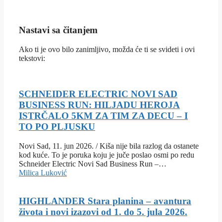
Nastavi sa čitanjem
Ako ti je ovo bilo zanimljivo, možda će ti se svideti i ovi
tekstovi:
SCHNEIDER ELECTRIC NOVI SAD
BUSINESS RUN: HILJADU HEROJA
ISTRČALO 5KM ZA TIM ZA DECU – I
TO PO PLJUSKU
Novi Sad, 11. jun 2026. / Kiša nije bila razlog da ostanete
kod kuće. To je poruka koju je juče poslao osmi po redu
Schneider Electric Novi Sad Business Run –…
Milica Luković
HIGHLANDER Stara planina – avantura
života i novi izazovi od 1. do 5. jula 2026.