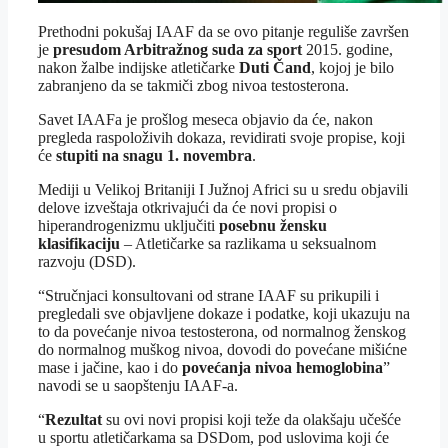
Prethodni pokušaj IAAF da se ovo pitanje reguliše završen
je
presudom Arbitražnog suda za sport
2015. godine,
nakon žalbe indijske atletičarke
Duti Čand
, kojoj je bilo
zabranjeno da se takmiči zbog nivoa testosterona.
Savet IAAFa je prošlog meseca objavio da će, nakon
pregleda raspoloživih dokaza, revidirati svoje propise, koji
će
stupiti na snagu 1. novembra
.
Mediji u Velikoj Britaniji I Južnoj Africi su u sredu objavili
delove izveštaja otkrivajući da će novi propisi o
hiperandrogenizmu uključiti
posebnu žensku
klasifikaciju
– Atletičarke sa razlikama u seksualnom
razvoju (DSD).
“Stručnjaci konsultovani od strane IAAF su prikupili i
pregledali sve objavljene dokaze i podatke, koji ukazuju na
to da povećanje nivoa testosterona, od normalnog ženskog
do normalnog muškog nivoa, dovodi do povećane mišićne
mase i jačine, kao i do
povećanja nivoa hemoglobina
”
navodi se u saopštenju IAAF-a.
“
Rezultat
su ovi novi propisi koji teže da olakšaju učešće
u sportu atletičarkama sa DSDom, pod uslovima koji će