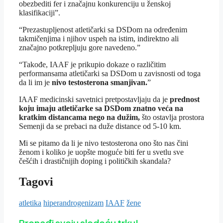
obezbediti fer i značajnu konkurenciju u ženskoj
klasifikaciji”.
“Prezastupljenost atletičarki sa DSDom na određenim
takmičenjima i njihov uspeh na istim, indirektno ali
značajno potkrepljuju gore navedeno.”
“Takođe, IAAF je prikupio dokaze o različitim
performansama atletičarki sa DSDom u zavisnosti od toga
da li im je
nivo testosterona smanjivan.
”
IAAF medicinski savetnici pretpostavljaju da je
prednost
koju imaju atletičarke sa DSDom znatno veća na
kratkim distancama nego na dužim,
što ostavlja prostora
Semenji da se prebaci na duže distance od 5-10 km.
Mi se pitamo da li je nivo testosterona ono što nas čini
ženom i koliko je uopšte moguće biti fer u svetlu sve
češćih i drastičnijih doping i političkih skandala?
Tagovi
atletika
hiperandrogenizam
IAAF
žene
Pronađi svoju sledeću trku!