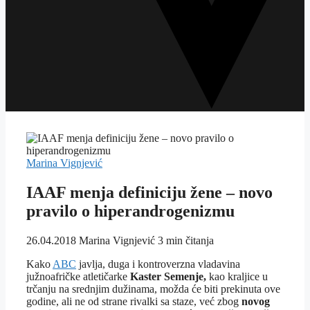
Marina Vignjević
IAAF menja definiciju žene – novo
pravilo o hiperandrogenizmu
26.04.2018
Marina Vignjević
3 min čitanja
Kako
ABC
javlja, duga i kontroverzna vladavina
južnoafričke atletičarke
Kaster Semenje,
kao kraljice u
trčanju na srednjim dužinama, možda će biti prekinuta ove
godine, ali ne od strane rivalki sa staze, već zbog
novog