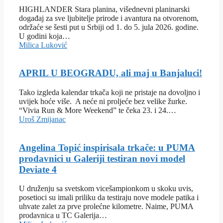
HIGHLANDER Stara planina, višednevni planinarski
događaj za sve ljubitelje prirode i avantura na otvorenom,
održaće se šesti put u Srbiji od 1. do 5. jula 2026. godine.
U godini koja…
Milica Luković
APRIL U BEOGRADU, ali maj u Banjaluci!
Tako izgleda kalendar trkača koji ne pristaje na dovoljno i
uvijek hoće više. A neće ni proljeće bez velike žurke.
“Vivia Run & More Weekend” te čeka 23. i 24.…
Uroš Zmijanac
Angelina Topić inspirisala trkače: u PUMA
prodavnici u Galeriji testiran novi model
Deviate 4
U druženju sa svetskom vicešampionkom u skoku uvis,
posetioci su imali priliku da testiraju nove modele patika i
uhvate zalet za prve prolećne kilometre. Naime, PUMA
prodavnica u TC Galerija…