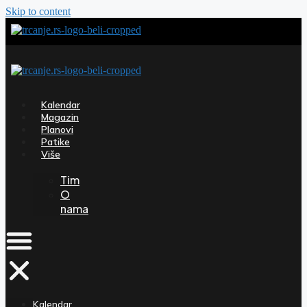
Skip to content
Kalendar
Magazin
Planovi
Patike
Više
Tim
O
nama
Kalendar