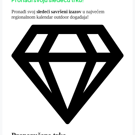
Pron
ađi svoj
sledeći savršeni izazov
u najvećem
regionalnom kalendar outdoor događaja!