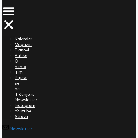
Kalendar
Magazin
Planovi
Patike
O
nama
Tim
Prijavi
se
na
Trčanje.rs
Newsletter
Instagram
Youtube
Strava
Newsletter