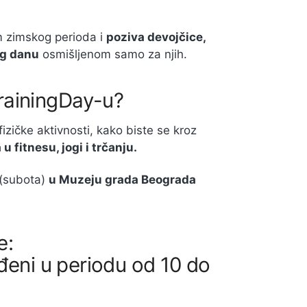
m zimskog perioda i
poziva devojčice,
ng danu
osmišljenom samo za njih.
rainingDay-u?
 fizičke aktivnosti, kako biste se kroz
 fitnesu, jogi i trčanju.
(subota)
u Muzeju grada Beograda
e:
đeni u periodu od 10 do