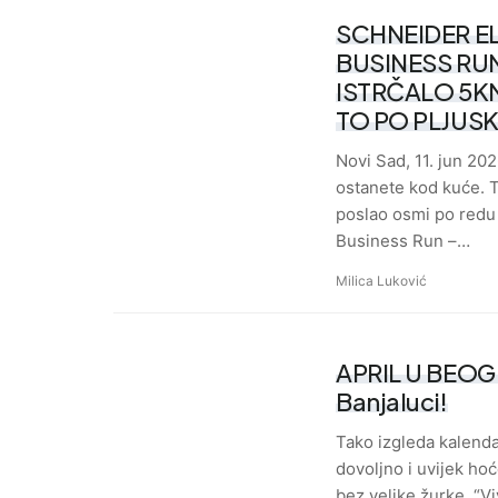
SCHNEIDER E
BUSINESS RUN
ISTRČALO 5KM
TO PO PLJUS
Novi Sad, 11. jun 2026
ostanete kod kuće. T
poslao osmi po redu
Business Run –…
Milica Luković
APRIL U BEOGR
Banjaluci!
Tako izgleda kalendar
dovoljno i uvijek ho
bez velike žurke. “