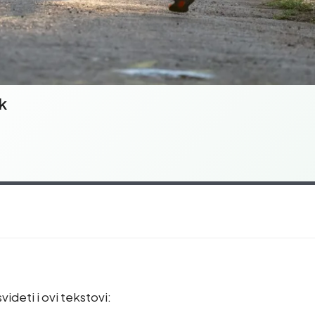
k
videti i ovi tekstovi: