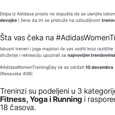
Ekipa iz Adidasa prosto ne dopušta da se ulenjite toko
devojke
i žene da im se pridruže na uzbudljivom
treni
Šta vas čeka na #AdidasWomenT
Iskusni treneri i joga majstori će vas voditi kroz različite
druženje i rekreaciju upoznali sa
najnovijim trendovima u
#AdidasWomenTrainingDay će se održati
10.decembra
(Resavska 40B)
Treninzi su podeljeni u 3 kategorij
Fitness, Yoga i Running
i raspore
18 časova.