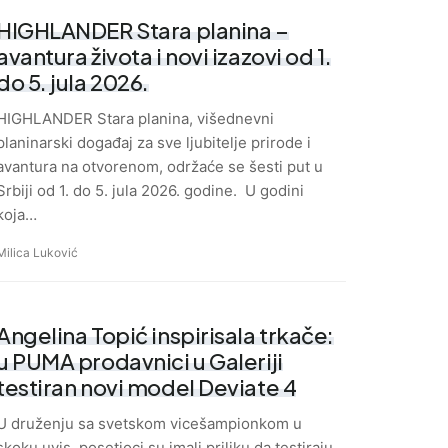
HIGHLANDER Stara planina –
avantura života i novi izazovi od 1.
do 5. jula 2026.
HIGHLANDER Stara planina, višednevni
planinarski događaj za sve ljubitelje prirode i
avantura na otvorenom, održaće se šesti put u
Srbiji od 1. do 5. jula 2026. godine. U godini
koja…
Milica Luković
Angelina Topić inspirisala trkače:
u PUMA prodavnici u Galeriji
testiran novi model Deviate 4
U druženju sa svetskom vicešampionkom u
skoku uvis, posetioci su imali priliku da testiraju