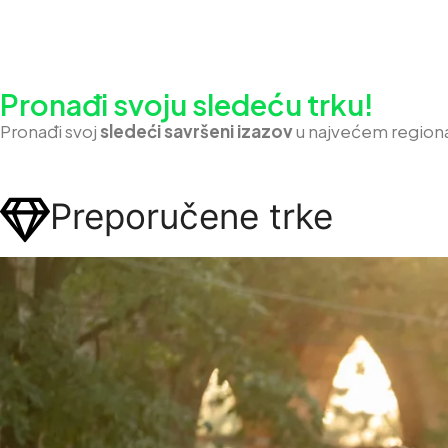
Pronađi svoju sledeću trku!
Pron
ađi svoj
sledeći savršeni izazov
u najvećem region
Preporučene trke