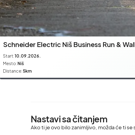
Schneider Electric Niš Business Run & Wal
Start:
10.09.2026.
Mesto:
Niš
Distance:
5km
Nastavi sa čitanjem
Ako ti je ovo bilo zanimljivo, možda će ti se s