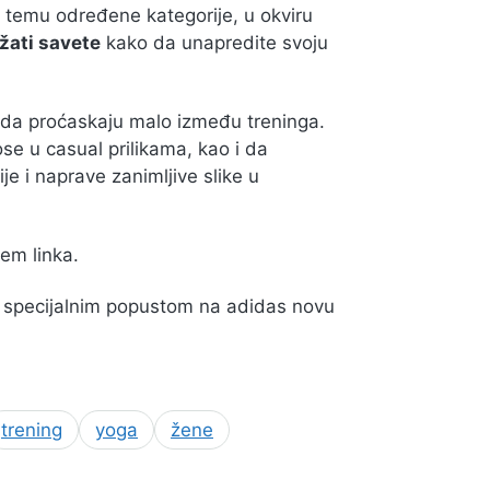
 temu određene kategorije, u okviru
žati savete
kako da unapredite svoju
da proćaskaju malo između treninga.
e u casual prilikama, kao i da
je i naprave zanimljive slike u
tem linka.
e specijalnim popustom na adidas novu
trening
yoga
žene