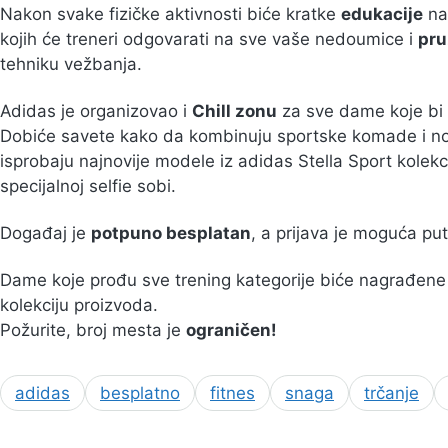
Nakon svake fizičke aktivnosti biće kratke
edukacije
na
kojih će treneri odgovarati na sve vaše nedoumice i
pru
tehniku vežbanja.
Adidas je organizovao i
Chill zonu
za sve dame koje bi 
Dobiće savete kako da kombinuju sportske komade i nos
isprobaju najnovije modele iz adidas Stella Sport kolekci
specijalnoj selfie sobi.
Događaj je
potpuno besplatan
, a prijava je moguća pu
Dame koje prođu sve trening kategorije biće nagrađen
kolekciju proizvoda.
Požurite, broj mesta je
ograničen!
adidas
besplatno
fitnes
snaga
trčanje