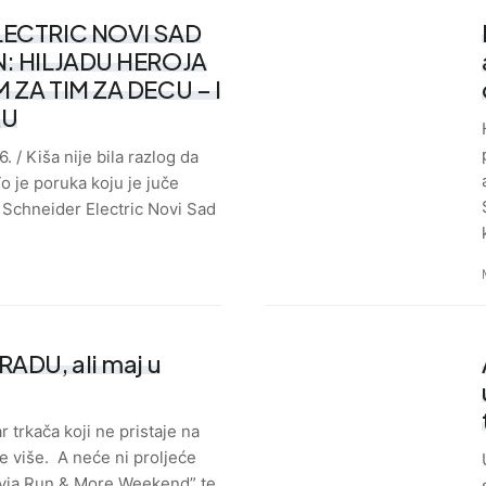
LECTRIC NOVI SAD
: HILJADU HEROJA
 ZA TIM ZA DECU – I
KU
. / Kiša nije bila razlog da
o je poruka koju je juče
 Schneider Electric Novi Sad
ADU, ali maj u
 trkača koji ne pristaje na
će više. A neće ni proljeće
Vivia Run & More Weekend” te