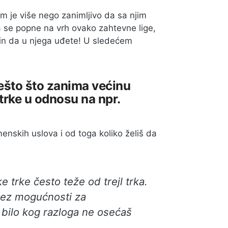
nam je više nego zanimljivo da sa njim
a se popne na vrh ovako zahtevne lige,
način da u njega uđete! U sledećem
nešto što zanima većinu
l trke u odnosu na npr.
menskih uslova i od toga koliko želiš da
 trke često teže od trejl trka.
bez mogućnosti za
z bilo kog razloga ne osećaš