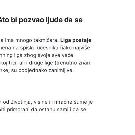
što bi pozvao ljude da se
kada ima mnogo takmičara.
Liga postaje
ena na spisku učesnika (iako najviše
unning liga zbog svoje sve veće
 trci, ali i druge lige (trenutno znam
 trke, su podjednako zanimljive.
ah od životinja, visine ili mračne šume je
biti primorani da ostanu sami i da se