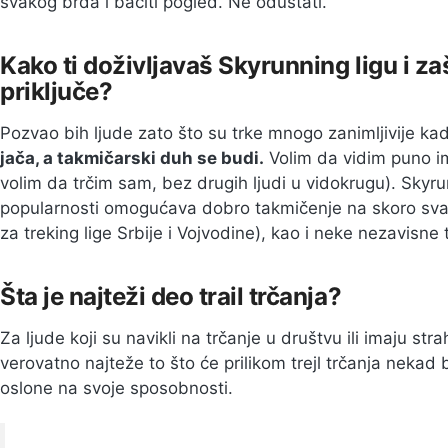
svakog brda i baciti pogled. Ne odustati.
Kako ti doživljavaš Skyrunning ligu i za
priključe?
Pozvao bih ljude zato što su trke mnogo zanimljivije 
jača, a takmičarski duh se budi.
Volim da vidim puno im
volim da trčim sam, bez drugih ljudi u vidokrugu). Skyr
popularnosti omogućava dobro takmičenje na skoro svakoj
za treking lige Srbije i Vojvodine), kao i neke nezavisne
Šta je najteži deo trail trčanja?
Za ljude koji su navikli na trčanje u društvu ili imaju str
verovatno najteže to što će prilikom trejl trčanja nekad 
oslone na svoje sposobnosti.