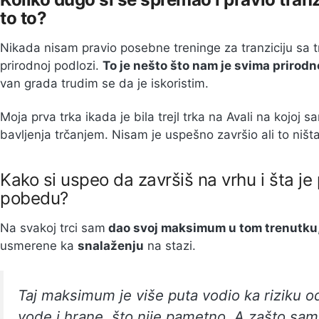
to to?
Nikada nisam pravio posebne treninge za tranziciju sa t
prirodnoj podlozi.
To je nešto što nam je svima prirodn
van grada trudim se da je iskoristim.
Moja prva trka ikada je bila trejl trka na Avali na koj
bavljenja trčanjem. Nisam je uspešno završio ali to ništa
Kako si uspeo da završiš na vrhu i šta je
pobedu?
Na svakoj trci sam
dao svoj maksimum u tom trenutku
usmerene ka
snalaženju
na stazi.
Taj maksimum je više puta vodio ka riziku od
vode i hrane, što nije pametno. A zašto sam