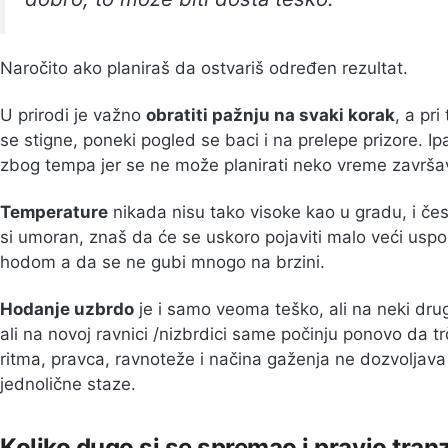
Naročito ako planiraš da ostvariš određen rezultat.
U prirodi je važno
obratiti pažnju na svaki korak
, a pr
se stigne, poneki pogled se baci i na prelepe prizore. I
zbog tempa jer se ne može planirati neko vreme završav
Temperature
nikada nisu tako visoke kao u gradu, i čes
si umoran, znaš da će se uskoro pojaviti malo veći usp
hodom a da se ne gubi mnogo na brzini.
Hodanje uzbrdo
je i samo veoma teško, ali na neki drug
ali na novoj ravnici /nizbrdici same počinju ponovo da 
ritma, pravca, ravnoteže i načina gaženja ne dozvoljava
jednolične staze.
Koliko dugo si se spremao i pravio tranzi