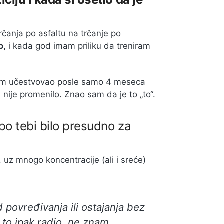
rčanja po asfaltu na trčanje po
o,
i kada god imam priliku da treniram
oj sam učestvovao posle samo 4 meseca
 nije promenilo. Znao sam da je to „to“.
 po tebi bilo presudno za
, uz mnogo koncentracije (ali i sreće)
 povređivanja ili ostajanja bez
 to ipak radio, ne znam.