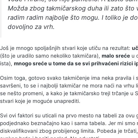
Možda zbog takmičarskog duha ili zato što
radim radim najbolje što mogu. I toliko je do
dovoljno za vrh.
Još je mnogo spoljašnjih stvari koje utiču na rezultat:
uč
(što je uradilo samo nekoliko takmičara),
malo
sreće
u o
ista),
mnogo sreće u tome da se svi prihvaćeni rizici 
Osim toga, gotovo svako takmičenje ima neka pravila i 
savršeni, to se i najbolji takmičar ne mora naći na vrhu 
se nešto promeni, a kako je takmičarsko trejl trčanje u 
stvari koje je moguće unaprediti.
Svi ovi faktori su uticali na prvo mesto na tabeli za ovu 
podjednako beznačajno kao i sama tabela. Jer mi smo mi, 
diskvalifikovani zbog probijenog limita. Pobeda je trčati,