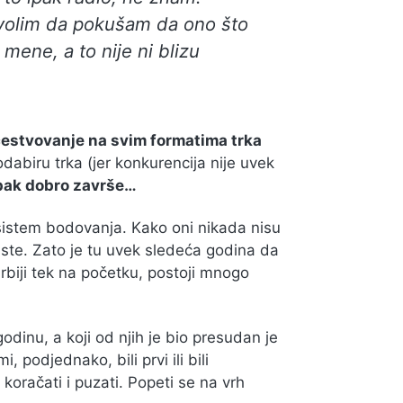
 volim da pokušam da ono što
 mene, a to nije ni blizu
estvovanje na svim formatima trka
dabiru trka (jer konkurencija nije uvek
ipak dobro završe…
sistem bodovanja. Kako oni nikada nisu
liste. Zato je tu uvek sledeća godina da
Srbiji tek na početku, postoji mnogo
godinu, a koji od njih je bio presudan je
podjednako, bili prvi ili bili
 koračati i puzati. Popeti se na vrh