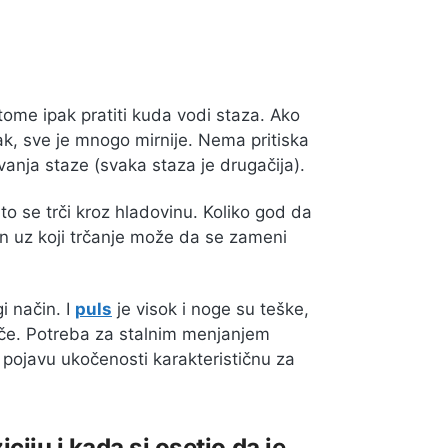
i tome ipak pratiti kuda vodi staza. Ako
pak, sve je mnogo mirnije. Nema pritiska
anja staze (svaka staza je drugačija).
to se trči kroz hladovinu. Koliko god da
on uz koji trčanje može da se zameni
i način. I
puls
je visok i noge su teške,
trče. Potreba za stalnim menjanjem
 pojavu ukočenosti karakterističnu za
ciju i kada si osetio da je