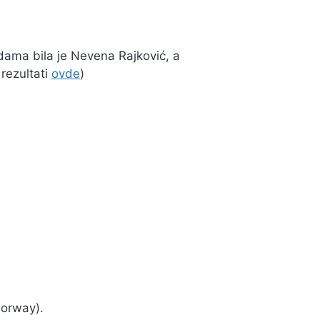
dama bila je Nevena Rajković, a
 rezultati
ovde
)
Norway).