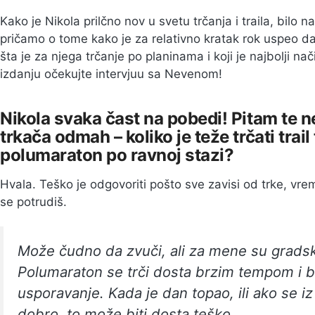
Kako je Nikola prilčno nov u svetu trčanja i traila, bilo 
pričamo o tome kako je za relativno kratak rok uspeo d
šta je za njega trčanje po planinama i koji je najbolji 
izdanju očekujte intervjuu sa Nevenom!
Nikola svaka čast na pobedi! Pitam te 
trkača odmah – koliko je teže trčati trai
polumaraton po ravnoj stazi?
Hvala. Teško je odgovoriti pošto sve zavisi od trke, vre
se potrudiš.
Može čudno da zvuči, ali za mene su gradske
Polumaraton se trči dosta brzim tempom i 
usporavanje. Kada je dan topao, ili ako se i
dobro, to može biti dosta teško.