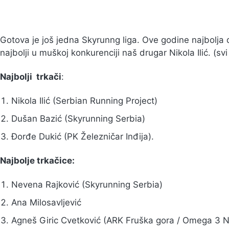
Gotova je još jedna Skyrunng liga. Ove godine najbolja 
najbolji u muškoj konkurenciji naš drugar Nikola Ilić. (svi
Najbolji trkači
:
Nikola Ilić (Serbian Running Project)
Dušan Bazić (Skyrunning Serbia)
Đorđe Dukić (PK Železničar Inđija).
Najbolje trkačice:
Nevena Rajković (Skyrunning Serbia)
Ana Milosavljević
Agneš Giric Cvetković (ARK Fruška gora / Omega 3 