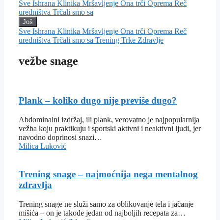
Sve
Ishrana
Klinika
Mršavljenje
Ona trči
Oprema
Reč
uredništva
Trčali smo sa
Još
Sve
Ishrana
Klinika
Mršavljenje
Ona trči
Oprema
Reč
uredništva
Trčali smo sa
Trening
Trke
Zdravlje
vežbe snage
Plank – koliko dugo nije previše dugo?
Abdominalni izdržaj, ili plank, verovatno je najpopularnija
vežba koju praktikuju i sportski aktivni i neaktivni ljudi, jer
navodno doprinosi snazi…
Milica Luković
Trening snage – najmoćnija nega mentalnog
zdravlja
Trening snage ne služi samo za oblikovanje tela i jačanje
mišića – on je takođe jedan od najboljih recepata za…