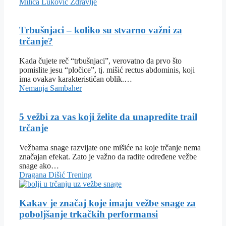
Milica Luković
Zdravlje
Trbušnjaci – koliko su stvarno važni za
trčanje?
Kada čujete reč “trbušnjaci”, verovatno da prvo što
pomislite jesu “pločice”, tj. mišić rectus abdominis, koji
ima ovakav karakterističan oblik.…
Nemanja Sambaher
5 vežbi za vas koji želite da unapredite trail
trčanje
Vežbama snage razvijate one mišiće na koje trčanje nema
značajan efekat. Zato je važno da radite određene vežbe
snage ako…
Dragana Dišić
Trening
Kakav je značaj koje imaju vežbe snage za
poboljšanje trkačkih performansi