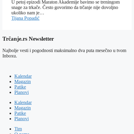
U petoj epizodi Maraton Akademije bavimo se treningom
snage za trkače. Često govorimo da trčanje nije dovoljno
ukoliko nam je…
Tijana Popadić
Trčanje.rs Newsletter
Najbolje vesti i pogodnosti maksimalno dva puta mesečno u tvom
Inboxu.
Kalendar
Magazin
Patike
Planovi
Kalendar
Magazin
Patike
Planovi
Tim