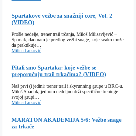
Spartakove vežbe za snažniji core, Vol. 2
(VIDEO)
Prošle nedelje, trener trail trčanja, Miloš Milisavljević –
Spartak, dao nam je predlog vežbi snage, koje svako može
da praktikuje…
Milica Luković
Pitali smo Spartaka: koje vežbe se
preporučuju trail trkačima? (VIDEO)
Naš prvi (i jedini) trener trail i skyrunning grupe u BRC-u,
Miloš Spartak, jednom nedeljno drži specifične treninge
svojoj grupi…
Milica Luković
MARATON AKADEMIJA 5/6: Vežbe snage
za trkače