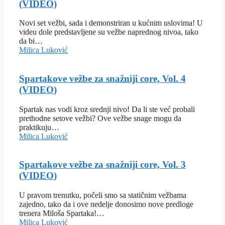
(VIDEO)
Novi set vežbi, sada i demonstriran u kućnim uslovima! U
videu dole predstavljene su vežbe naprednog nivoa, tako
da bi…
Milica Luković
Spartakove vežbe za snažniji core, Vol. 4
(VIDEO)
Spartak nas vodi kroz srednji nivo! Da li ste već probali
prethodne setove vežbi? Ove vežbe snage mogu da
praktikuju…
Milica Luković
Spartakove vežbe za snažniji core, Vol. 3
(VIDEO)
U pravom trenutku, počeli smo sa statičnim vežbama
zajedno, tako da i ove nedelje donosimo nove predloge
trenera Miloša Spartaka!…
Milica Luković