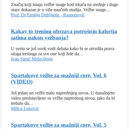
Značaj koji imaju vežbe snage kod trkača na srednje i duge
staze dokazan je u više naučnih studija. Vežbe snage…
Prof. Dr Emilija Dubljanin - Raspopović
Kakav to trening ubrzava potrošnju kalorija
satima nakon vežbanja?
U svetu se još uvek vodi debata kako bi se utvrdila prava
uloga treninga za sve one koji žele da…
Ivan Simić
Mršavljenje
Spartakove vežbe za snažniji core, Vol. 6
(VIDEO)
Još jedan set vežbi malo naprednijeg nivoa. U današnjem
videu predstavljene su vežbe naprednog nivoa, tako da bi
trebalo da…
Milica Luković
Spartakove vežbe za snažniji core, Vol. 5