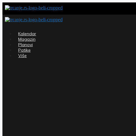
Skip
to
content
Kalendar
Magazin
Planovi
Patike
Više