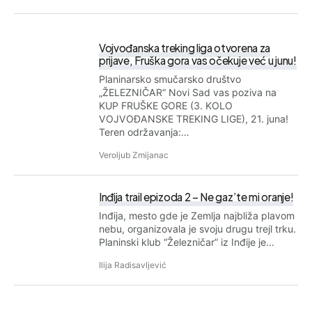
Vojvođanska treking liga otvorena za
prijave, Fruška gora vas očekuje već u junu!
Planinarsko smučarsko društvo
„ŽЕLЕZNIČАR“ Novi Sad vas poziva na
KUP FRUŠKЕ GОRЕ (3. KОLО
VОЈVОĐАNSKЕ TRЕKING LIGЕ), 21. juna!
Teren održavanja:…
Veroljub Zmijanac
Inđija trail epizoda 2 – Ne gaz’te mi oranje!
Inđija, mesto gde je Zemlja najbliža plavom
nebu, organizovala je svoju drugu trejl trku.
Planinski klub “Železničar” iz Inđije je…
Ilija Radisavljević