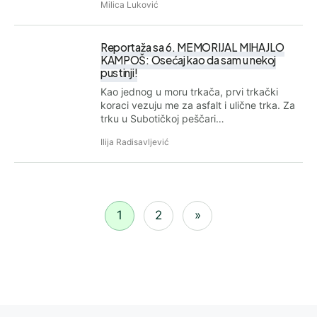
Milica Luković
Reportaža sa 6. MEMORIJAL MIHAJLO
KAMPOŠ: Osećaj kao da sam u nekoj
pustinji!
Kao jednog u moru trkača, prvi trkački
koraci vezuju me za asfalt i ulične trka. Za
trku u Subotičkoj peščari…
Ilija Radisavljević
1
2
»