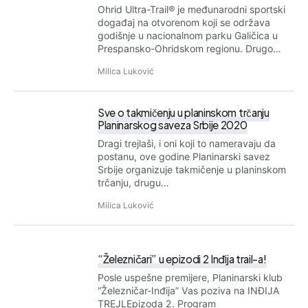
Ohrid Ultra-Trail® je međunarodni sportski
događaj na otvorenom koji se održava
godišnje u nacionalnom parku Galičica u
Prespansko-Ohridskom regionu. Drugo…
Milica Luković
Sve o takmičenju u planinskom trčanju
Planinarskog saveza Srbije 2020
Dragi trejlaši, i oni koji to nameravaju da
postanu, ove godine Planinarski savez
Srbije organizuje takmičenje u planinskom
trčanju, drugu…
Milica Luković
“Železničari” u epizodi 2 Inđija trail-a!
Posle uspešne premijere, Planinarski klub
“Železničar-Inđija” Vas poziva na INĐIJA
TREJLEpizoda 2. Program