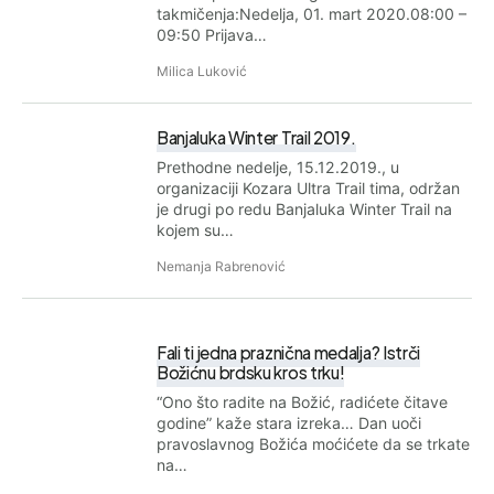
takmičenja:Nedelja, 01. mart 2020.08:00 –
09:50 Prijava…
Milica Luković
Banjaluka Winter Trail 2019.
Prethodne nedelje, 15.12.2019., u
organizaciji Kozara Ultra Trail tima, održan
je drugi po redu Banjaluka Winter Trail na
kojem su…
Nemanja Rabrenović
Fali ti jedna praznična medalja? Istrči
Božićnu brdsku kros trku!
“Ono što radite na Božić, radićete čitave
godine” kaže stara izreka… Dan uoči
pravoslavnog Božića moćićete da se trkate
na…