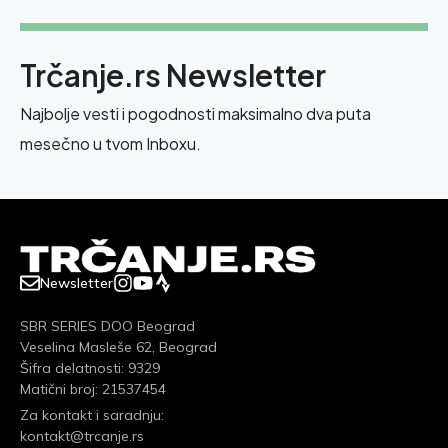
Trčanje.rs Newsletter
Najbolje vesti i pogodnosti maksimalno dva puta
mesečno u tvom Inboxu.
Newsletter
SBR SERIES DOO Beograd
Veselina Masleše 62, Beograd
Šifra delatnosti: 9329
Matični broj: 21537454
Za kontakt i saradnju:
kontakt@trcanje.rs