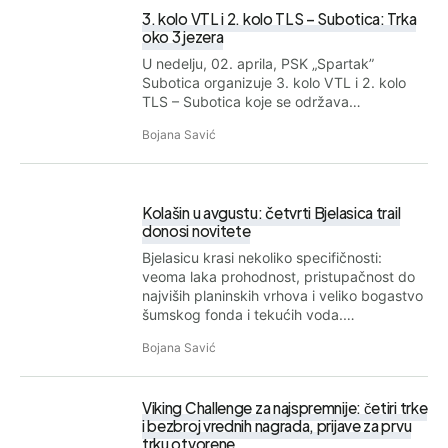
3. kolo VTL i 2. kolo TLS – Subotica: Trka
oko 3 jezera
U nedelju, 02. aprila, PSK „Spartak”
Subotica organizuje 3. kolo VTL i 2. kolo
TLS – Subotica koje se održava…
Bojana Savić
Kolašin u avgustu: četvrti Bjelasica trail
donosi novitete
Bjelasicu krasi nekoliko specifičnosti:
veoma laka prohodnost, pristupačnost do
najviših planinskih vrhova i veliko bogastvo
šumskog fonda i tekućih voda.…
Bojana Savić
Viking Challenge za najspremnije: četiri trke
i bezbroj vrednih nagrada, prijave za prvu
trku otvorene