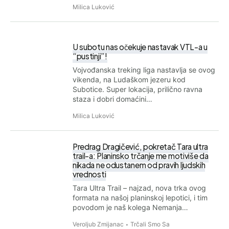
Milica Luković
U subotu nas očekuje nastavak VTL-a u
“pustinji”!
Vojvođanska treking liga nastavlja se ovog
vikenda, na Ludaškom jezeru kod
Subotice. Super lokacija, prilično ravna
staza i dobri domaćini…
Milica Luković
Predrag Dragičević, pokretač Tara ultra
trail-a: Planinsko trčanje me motiviše da
nikada ne odustanem od pravih ljudskih
vrednosti
Tara Ultra Trail – najzad, nova trka ovog
formata na našoj planinskoj lepotici, i tim
povodom je naš kolega Nemanja…
Veroljub Zmijanac
Trčali Smo Sa