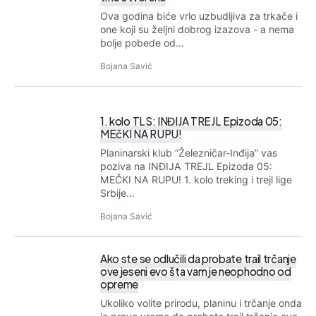
Ova godina biće vrlo uzbudljiva za trkače i
one koji su željni dobrog izazova - a nema
bolje pobede od…
Bojana Savić
1. kolo TLS: INĐIJA TREJL Epizoda 05:
MEčKI NA RUPU!
Planinarski klub “Železničar-Inđija” vas
poziva na INĐIJA TREJL Epizoda 05:
MEČKI NA RUPU! 1. kolo treking i trejl lige
Srbije…
Bojana Savić
Ako ste se odlučili da probate trail trčanje
ove jeseni evo šta vam je neophodno od
opreme
Ukoliko volite prirodu, planinu i trčanje onda