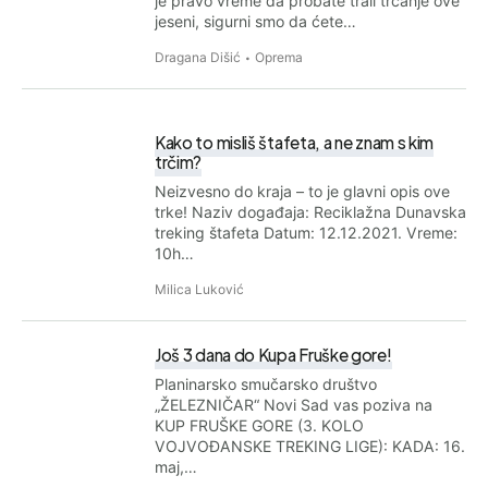
je pravo vreme da probate trail trčanje ove
jeseni, sigurni smo da ćete…
Dragana Dišić
Oprema
Kako to misliš štafeta, a ne znam s kim
trčim?
Neizvesno do kraja – to je glavni opis ove
trke! Naziv događaja: Reciklažna Dunavska
treking štafeta Datum: 12.12.2021. Vreme:
10h…
Milica Luković
Još 3 dana do Kupa Fruške gore!
Planinarsko smučarsko društvo
„ŽЕLЕZNIČАR“ Novi Sad vas poziva na
KUP FRUŠKЕ GОRЕ (3. KОLО
VОЈVОĐАNSKЕ TRЕKING LIGЕ): KADA: 16.
maj,…