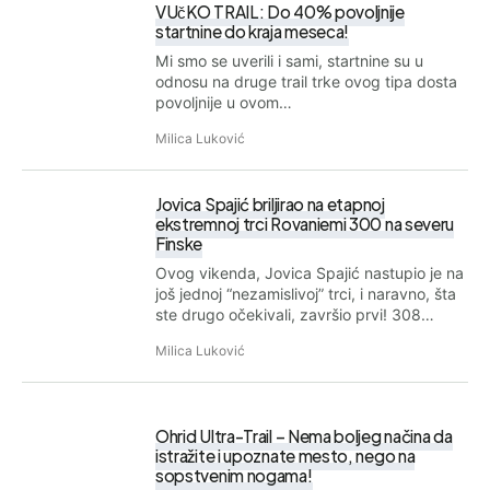
VUčKO TRAIL: Do 40% povoljnije
startnine do kraja meseca!
Mi smo se uverili i sami, startnine su u
odnosu na druge trail trke ovog tipa dosta
povoljnije u ovom…
Milica Luković
Jovica Spajić briljirao na etapnoj
ekstremnoj trci Rovaniemi 300 na severu
Finske
Ovog vikenda, Jovica Spajić nastupio je na
još jednoj “nezamislivoj” trci, i naravno, šta
ste drugo očekivali, završio prvi! 308…
Milica Luković
Ohrid Ultra-Trail – Nema boljeg načina da
istražite i upoznate mesto, nego na
sopstvenim nogama!