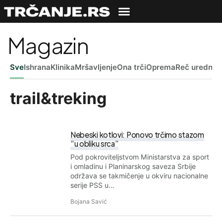
Magazin
Sve
Ishrana
Klinika
Mršavljenje
Ona trči
Oprema
Reč uredniš
trail&treking
Nebeski kotlovi: Ponovo trčimo stazom
“u obliku srca”
Pod pokroviteljstvom Ministarstva za sport
i omladinu i Planinarskog saveza Srbije
održava se takmičenje u okviru nacionalne
serije PSS u…
Bojana Savić