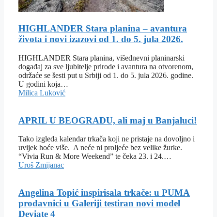
HIGHLANDER Stara planina – avantura
života i novi izazovi od 1. do 5. jula 2026.
HIGHLANDER Stara planina, višednevni planinarski
događaj za sve ljubitelje prirode i avantura na otvorenom,
održaće se šesti put u Srbiji od 1. do 5. jula 2026. godine.
U godini koja…
Milica Luković
APRIL U BEOGRADU, ali maj u Banjaluci!
Tako izgleda kalendar trkača koji ne pristaje na dovoljno i
uvijek hoće više. A neće ni proljeće bez velike žurke.
“Vivia Run & More Weekend” te čeka 23. i 24.…
Uroš Zmijanac
Angelina Topić inspirisala trkače: u PUMA
prodavnici u Galeriji testiran novi model
Deviate 4