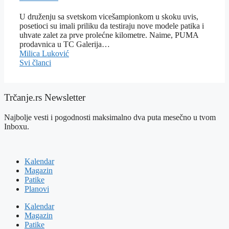
U druženju sa svetskom vicešampionkom u skoku uvis,
posetioci su imali priliku da testiraju nove modele patika i
uhvate zalet za prve prolećne kilometre. Naime, PUMA
prodavnica u TC Galerija…
Milica Luković
Svi članci
Trčanje.rs Newsletter
Najbolje vesti i pogodnosti maksimalno dva puta mesečno u tvom
Inboxu.
Kalendar
Magazin
Patike
Planovi
Kalendar
Magazin
Patike