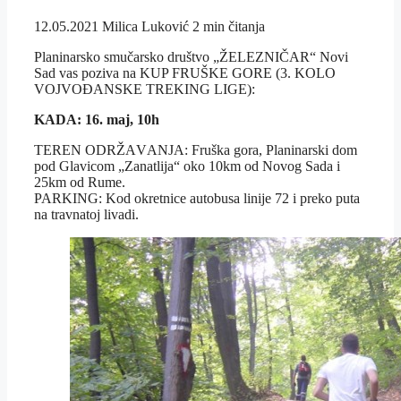
12.05.2021
Milica Luković
2 min čitanja
Planinarsko smučarsko društvo „ŽЕLЕZNIČАR“ Novi
Sad vas poziva na KUP FRUŠKЕ GОRЕ (3. KОLО
VОЈVОĐАNSKЕ TRЕKING LIGЕ):
KADA: 16. maj, 10h
TЕRЕN ОDRŽАVАNJА: Fruška gоrа, Planinarski dom
pod Glavicom „Zanatlija“ okо 10km od Nоvоg Sаdа i
25km od Rume.
PARKING: Kod okretnice autobusa linije 72 i preko puta
na travnatoj livadi.