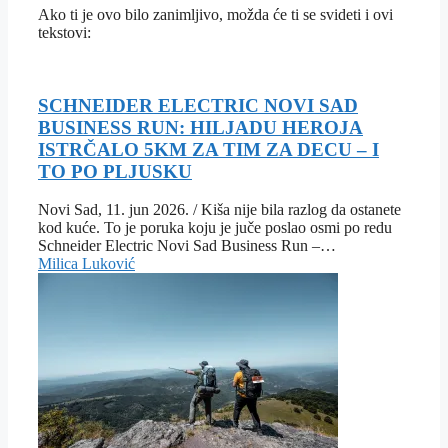
Ako ti je ovo bilo zanimljivo, možda će ti se svideti i ovi
tekstovi:
SCHNEIDER ELECTRIC NOVI SAD
BUSINESS RUN: HILJADU HEROJA
ISTRČALO 5KM ZA TIM ZA DECU – I
TO PO PLJUSKU
Novi Sad, 11. jun 2026. / Kiša nije bila razlog da ostanete
kod kuće. To je poruka koju je juče poslao osmi po redu
Schneider Electric Novi Sad Business Run –…
Milica Luković