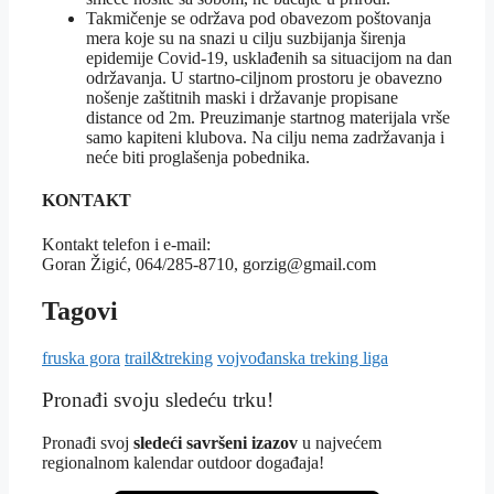
Takmičenje se održava pod obavezom poštovanja
mera koje su na snazi u cilju suzbijanja širenja
epidemije Covid-19, usklađenih sa situacijom na dan
održavanja. U startno-ciljnom prostoru je obavezno
nošenje zaštitnih maski i državanje propisane
distance od 2m. Preuzimanje startnog materijala vrše
samo kapiteni klubova. Na cilju nema zadržavanja i
neće biti proglašenja pobednika.
KONTAKT
Kоntаkt tеlеfоn i e-mail:
Gоrаn Žigić, 064/285-8710, gоrzig@gmail.com
Tagovi
fruska gora
trail&treking
vojvođanska treking liga
Pronađi svoju sledeću trku!
Pron
ađi svoj
sledeći savršeni izazov
u najvećem
regionalnom kalendar outdoor događaja!