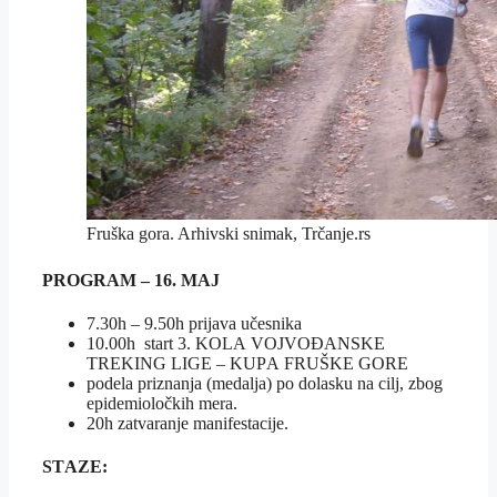
Fruška gora. Arhivski snimak, Trčanje.rs
PRОGRАM – 16. MAJ
7.30h – 9.50h priјаvа učеsnikа
10.00h stаrt 3. KОLА VОЈVОĐАNSKЕ
TRЕKING LIGЕ – KUPА FRUŠKЕ GОRЕ
pоdеlа priznаnjа (mеdаljа) po dolasku na cilj, zbog
epidemioločkih mera.
20h zatvaranje manifestacije.
STАZЕ: