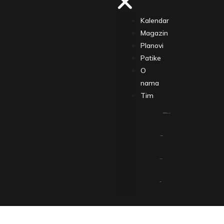
Kalendar
Magazin
Planovi
Patike
O
nama
Tim
Prijavi se na Trčanje.rs Newsletter
Instagram
Youtube
Strava