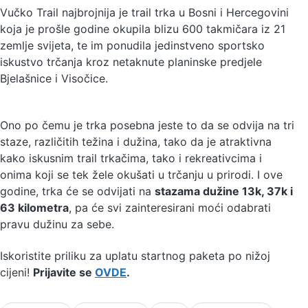
Vučko Trail najbrojnija je trail trka u Bosni i Hercegovini
koja je prošle godine okupila blizu 600 takmičara iz 21
zemlje svijeta, te im ponudila jedinstveno sportsko
iskustvo trčanja kroz netaknute planinske predjele
Bjelašnice i Visočice.
Ono po čemu je trka posebna jeste to da se odvija na tri
staze, različitih težina i dužina, tako da je atraktivna
kako iskusnim trail trkačima, tako i rekreativcima i
onima koji se tek žele okušati u trčanju u prirodi. I ove
godine, trka će se odvijati na
stazama dužine 13k, 37k i
63 kilometra
, pa će svi zainteresirani moći odabrati
pravu dužinu za sebe.
Iskoristite priliku za uplatu startnog paketa po nižoj
cijeni!
Prijavite se
OVDE
.