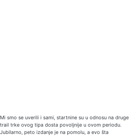
VUčKO TRAIL: Do
40% povoljnije
startnine do kraja
meseca!
26.02.2020
Milica Luković
2 min čitanja
Mi smo se uverili i sami, startnine su u odnosu na druge
trail trke ovog tipa dosta povoljnije u ovom periodu.
Jubilarno, peto izdanje je na pomolu, a evo šta