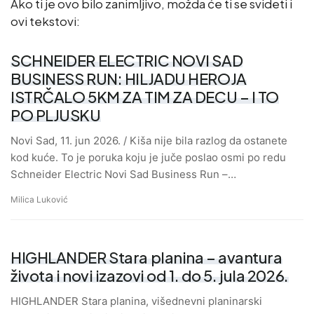
Ako ti je ovo bilo zanimljivo, možda će ti se svideti i
ovi tekstovi:
SCHNEIDER ELECTRIC NOVI SAD
BUSINESS RUN: HILJADU HEROJA
ISTRČALO 5KM ZA TIM ZA DECU – I TO
PO PLJUSKU
Novi Sad, 11. jun 2026. / Kiša nije bila razlog da ostanete
kod kuće. To je poruka koju je juče poslao osmi po redu
Schneider Electric Novi Sad Business Run –…
Milica Luković
HIGHLANDER Stara planina – avantura
života i novi izazovi od 1. do 5. jula 2026.
HIGHLANDER Stara planina, višednevni planinarski