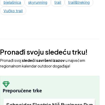
bjelašnica
skyrunning
trail
trail&treking
Vučko trail
Pronađi svoju sledeću trku!
Pron
ađi svoj
sledeći savršeni izazov
u najvećem
regionalnom kalendar outdoor događaja!
Preporučene trke
Schneider Electric Niš Business Run
Sc