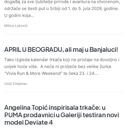
događaj za sve ljubitelje prirode i avantura na otvorenom,
održaće se šesti put u Srbiji od 1. do 5. jula 2026. godine.
U godini koja…
Milica Luković
APRIL U BEOGRADU, ali maj u Banjaluci!
Tako izgleda kalendar trkača koji ne pristaje na dovoljno i
uvijek hoće više. A neće ni proljeće bez velike žurke.
“Vivia Run & More Weekend” te čeka 23. i 24.…
Uroš Zmijanac
Angelina Topić inspirisala trkače: u
PUMA prodavnici u Galeriji testiran novi
model Deviate 4