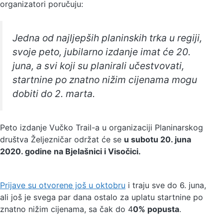
organizatori poručuju:
Jedna od najljepših planinskih trka u regiji,
svoje peto, jubilarno izdanje imat će 20.
juna, a svi koji su planirali učestvovati,
startnine po znatno nižim cijenama mogu
dobiti do 2. marta.
Peto izdanje Vučko Trail-a u organizaciji Planinarskog
društva Željezničar održat će se
u subotu 20. juna
2020. godine na Bjelašnici i Visočici.
Prijave su otvorene još u oktobru
i traju sve do 6. juna,
ali još je svega par dana ostalo za uplatu startnine po
znatno nižim cijenama, sa čak do 4
0% popusta
.