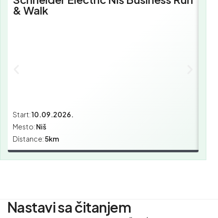
& Walk
Bu
Start:
10.09.2026.
Star
Mesto:
Niš
Mes
Distance:
5km
Dist
Nastavi sa čitanjem