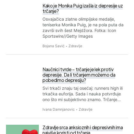
Kako je Monika Puig izašla iz depresije uz
trčanje?
Osvajačica zlatne olimpijske medalje,
teniserka Monika Puig, je na pola puta da
završi svih šest Mejdžora. Fotka: Icon
Sportswire//Getty Images
Bojana Savić
Zdravlje
Naučnici tvrde – trčanje je lek protiv
depresije. Da li trčanjem možemo da
pobedimo depresiju?
Svi trkači znaju taj osećaj: runners high ili
trkačka euforija. Sada i nauka potvrđuje
ono što mi subjektivno znamo. Trčanje…
Ivana Damnjanovic
Zdravlje
Zdravlje srca anksioznih i depresivnih ima
najviše koristi od trčanja