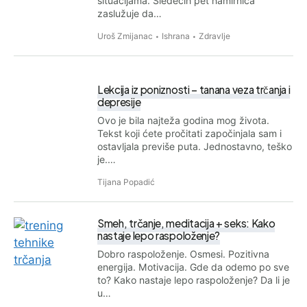
situacijama. Sledećih pet namirnica
zaslužuje da…
Uroš Zmijanac
Ishrana
Zdravlje
Lekcija iz poniznosti – tanana veza trčanja i
depresije
Ovo je bila najteža godina mog života.
Tekst koji ćete pročitati započinjala sam i
ostavljala previše puta. Jednostavno, teško
je.…
Tijana Popadić
Smeh, trčanje, meditacija + seks: Kako
nastaje lepo raspoloženje?
Dobro raspoloženje. Osmesi. Pozitivna
energija. Motivacija. Gde da odemo po sve
to? Kako nastaje lepo raspoloženje? Da li je
u…