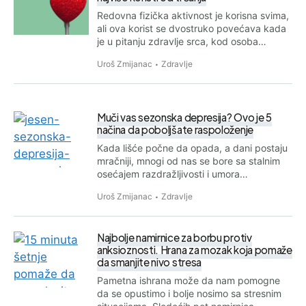
Redovna fizička aktivnost je korisna svima,
ali ova korist se dvostruko povećava kada
je u pitanju zdravlje srca, kod osoba…
Uroš Zmijanac
Zdravlje
Muči vas sezonska depresija? Ovo je 5
načina da poboljšate raspoloženje
Kada lišće počne da opada, a dani postaju
mračniji, mnogi od nas se bore sa stalnim
osećajem razdražljivosti i umora…
Uroš Zmijanac
Zdravlje
Najbolje namirnice za borbu protiv
anksioznosti. Hrana za mozak koja pomaže
da smanjite nivo stresa
Pametna ishrana može da nam pomogne
da se opustimo i bolje nosimo sa stresnim