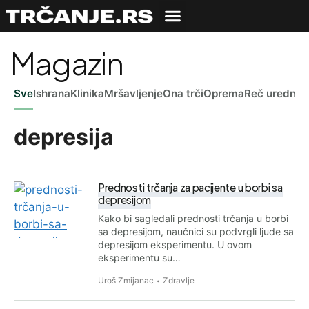
Magazin
Sve
Ishrana
Klinika
Mršavljenje
Ona trči
Oprema
Reč uredniš
depresija
Prednosti trčanja za pacijente u borbi sa
depresijom
Kako bi sagledali prednosti trčanja u borbi
sa depresijom, naučnici su podvrgli ljude sa
depresijom eksperimentu. U ovom
eksperimentu su…
Uroš Zmijanac
Zdravlje