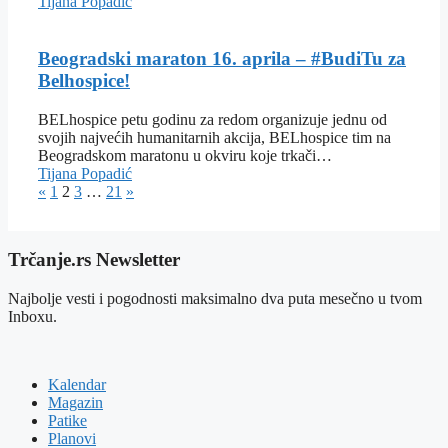
Tijana Popadić
Beogradski maraton 16. aprila – #BudiTu za
Belhospice!
BELhospice petu godinu za redom organizuje jednu od
svojih najvećih humanitarnih akcija, BELhospice tim na
Beogradskom maratonu u okviru koje trkači…
Tijana Popadić
«
1
2
3
…
21
»
Trčanje.rs Newsletter
Najbolje vesti i pogodnosti maksimalno dva puta mesečno u tvom
Inboxu.
Kalendar
Magazin
Patike
Planovi