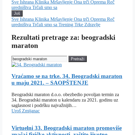
Sve
Ishrana
Klinika
Mršavljenje
Ona trči
Oprema
Reč
uredništva
Trčali smo sa
Još
Sve
Ishrana
Klinika
Mršavljenje
Ona trči
Oprema
Reč
uredništva
Trčali smo sa
Trening
Trke
Zdravlje
Rezultati pretrage za: beogradski
maraton
Pretraži
Vraćamo se na trke. 34. Beogradski maraton
u maju 2021. – SAOPŠTENJE
Beogradski maraton d.o.o. obezbedio povoljan termin za
34. Beogradski maraton u kalendaru za 2021. godinu uz
saglasnost i podršku najvažnijih…
Uroš Zmijanac
Virtuelni 33. Beogradski maraton promoviše
značaj fizičke aktivnosti, zaštite životne