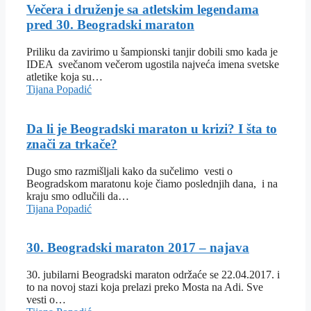
Večera i druženje sa atletskim legendama
pred 30. Beogradski maraton
Priliku da zavirimo u šampionski tanjir dobili smo kada je
IDEA svečanom večerom ugostila najveća imena svetske
atletike koja su…
Tijana Popadić
Da li je Beogradski maraton u krizi? I šta to
znači za trkače?
Dugo smo razmišljali kako da sučelimo vesti o
Beogradskom maratonu koje čiamo poslednjih dana, i na
kraju smo odlučili da…
Tijana Popadić
30. Beogradski maraton 2017 – najava
30. jubilarni Beogradski maraton održaće se 22.04.2017. i
to na novoj stazi koja prelazi preko Mosta na Adi. Sve
vesti o…