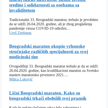
sredine i solidarnosti sa osobama sa
invaliditetom
Tradicionalni 33. Beogradski maraton, trebalo je prvobitno
da se održi 26.04.2020. godine, ali je zbog proglašenja
pandemije virusa COVID-19 odložen…
Uroš Zmijanac
Beogradski maraton okupio vrhunske
stručnjake različitih specijalnosti za svoj
medicinski tim
Ovogodišnji 33. Beogradski maraton trebalo je da se održi
26.04.2020. godine, kao kvalifikacioni maraton za Svetsko
masters maratonsko prvenstvo 2021.…
Milica Luković
Lični Beogradski maraton. Kako su
beogradski trkači obeležili svoj praznik
Kada bi nekim slučajem crkva bila zabranjena i