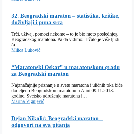
32. Beogradski maraton – statistika, kritike,
doživljaji i puna srca
Trči, uživaj, pomozi nekome – to je bio moto poslednjeg
Beogradskog maratona. Pa da vidimo: Trčalo je više ljudi
(a…
Milica Luković
“Maratonski Oskar” u maratonskom gradu
za Beogradski maraton
Najznačajnije priznanje u svetu maratona i uličnih trka biće
dodeljeno Beogradskom maratonu u Atini 09.11.2018.
godine. Svetsko udruženje maratona i…
Marina Vignjević
Dejan Nikolić: Beogradski maraton –
odgovori na sva pitanja