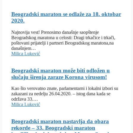
Beogradski maraton se odlaže za 18. oktobar
2020.
Najnovija vest! Prenosimo današnje saopštenje
Beogradskog maratona u celosti: Dragi trkačice i trkači,
poštovani prijatelji i partneri Beogradskog maratona,na
današnjem…
Milica Luković
Beogradski maraton može biti odložen u
slučaju širenja zaraze Korona virusom!
Kao što verovatno znate, parlamentarni i lokalni izbori su
zakazani za nedelju 26.04.2020. – istog dana kada se
održava 33.…
Milica Luković
Beogradski maraton nastavlja da obara
rekorde – 33. Beogradski maraton