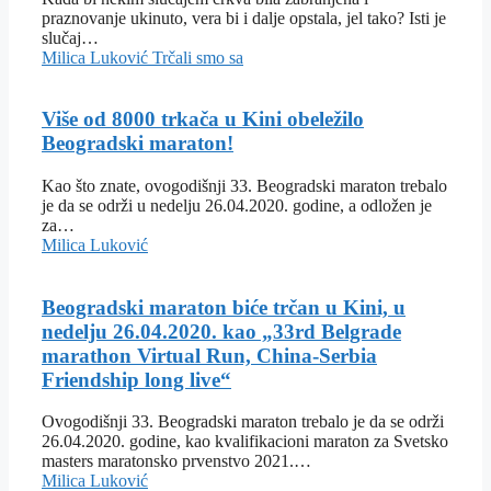
praznovanje ukinuto, vera bi i dalje opstala, jel tako? Isti je
slučaj…
Milica Luković
Trčali smo sa
Više od 8000 trkača u Kini obeležilo
Beogradski maraton!
Kao što znate, ovogodišnji 33. Beogradski maraton trebalo
je da se održi u nedelju 26.04.2020. godine, a odložen je
za…
Milica Luković
Beogradski maraton biće trčan u Kini, u
nedelju 26.04.2020. kao „33rd Belgrade
marathon Virtual Run, China-Serbia
Friendship long live“
Ovogodišnji 33. Beogradski maraton trebalo je da se održi
26.04.2020. godine, kao kvalifikacioni maraton za Svetsko
masters maratonsko prvenstvo 2021.…
Milica Luković