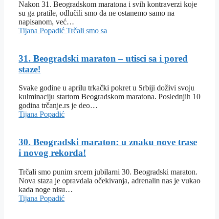
Nakon 31. Beogradskom maratona i svih kontraverzi koje
su ga pratile, odlučili smo da ne ostanemo samo na
napisanom, već…
Tijana Popadić
Trčali smo sa
31. Beogradski maraton – utisci sa i pored
staze!
Svake godine u aprilu trkački pokret u Srbiji doživi svoju
kulminaciju startom Beogradskom maratona. Poslednjih 10
godina trčanje.rs je deo…
Tijana Popadić
30. Beogradski maraton: u znaku nove trase
i novog rekorda!
Trčali smo punim srcem jubilarni 30. Beogradski maraton.
Nova staza je opravdala očekivanja, adrenalin nas je vukao
kada noge nisu…
Tijana Popadić