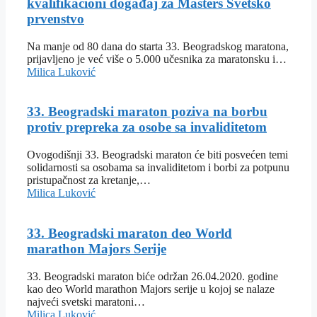
kvalifikacioni događaj za Masters Svetsko
prvenstvo
Na manje od 80 dana do starta 33. Beogradskog maratona,
prijavljeno je već više o 5.000 učesnika za maratonsku i…
Milica Luković
33. Beogradski maraton poziva na borbu
protiv prepreka za osobe sa invaliditetom
Ovogodišnji 33. Beogradski maraton će biti posvećen temi
solidarnosti sa osobama sa invaliditetom i borbi za potpunu
pristupačnost za kretanje,…
Milica Luković
33. Beogradski maraton deo World
marathon Majors Serije
33. Beogradski maraton biće održan 26.04.2020. godine
kao deo World marathon Majors serije u kojoj se nalaze
najveći svetski maratoni…
Milica Luković