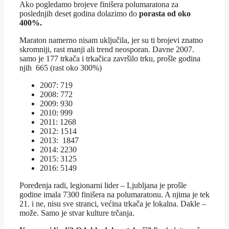
Ako pogledamo brojeve finišera polumaratona za
poslednjih deset godina dolazimo do
porasta od oko
400%.
Maraton namerno nisam uključila, jer su ti brojevi znatno
skromniji, rast manji ali trend neosporan. Davne 2007.
samo je 177 trkača i trkačica završilo trku, prošle godina
njih 665 (rast oko 300%)
2007: 719
2008: 772
2009: 930
2010: 999
2011: 1268
2012: 1514
2013: 1847
2014: 2230
2015: 3125
2016: 5149
Poređenja radi, legionarni lider – Ljubljana je prošle
godine imala 7300 finišera na polumaratonu. A njima je tek
21. i ne, nisu sve stranci, većina trkača je lokalna. Dakle –
može. Samo je stvar kulture trčanja.