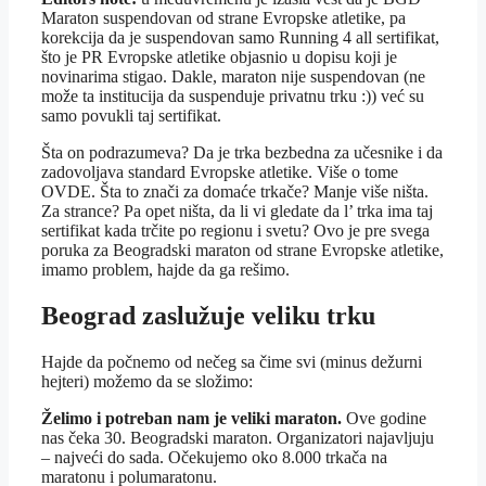
Maraton suspendovan od strane Evropske atletike, pa
korekcija da je suspendovan samo Running 4 all sertifikat,
što je PR Evropske atletike objasnio u dopisu koji je
novinarima stigao. Dakle, maraton nije suspendovan (ne
može ta institucija da suspenduje privatnu trku :)) već su
samo povukli taj sertifikat.
Šta on podrazumeva? Da je trka bezbedna za učesnike i da
zadovoljava standard Evropske atletike. Više o tome
OVDE. Šta to znači za domaće trkače? Manje više ništa.
Za strance? Pa opet ništa, da li vi gledate da l’ trka ima taj
sertifikat kada trčite po regionu i svetu? Ovo je pre svega
poruka za Beogradski maraton od strane Evropske atletike,
imamo problem, hajde da ga rešimo.
Beograd zaslužuje veliku trku
Hajde da počnemo od nečeg sa čime svi (minus dežurni
hejteri) možemo da se složimo:
Želimo i potreban nam je veliki maraton.
Ove godine
nas čeka 30. Beogradski maraton. Organizatori najavljuju
– najveći do sada. Očekujemo oko 8.000 trkača na
maratonu i polumaratonu.