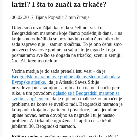
krizi? I šta to znači za trkače?
06.02.2017
Tijana Popadić
7 min čitanja
Dugo smo razmišljali kako da sučelimo vesti o
Beogradskom maratonu koje čiamo poslednjih dana, i na
kraju smo odlučili da se pozabavimo onim čime niko do
sada zapravo nije – samim trkačima. To je ono čemu smo
posvećeni sve ove godine na sajtu i to je ugao iz koga
posmatramo sve što se događa na trkačkoj sceni u zemlji i
šire. Ali krenimo redom
Većina medija je do sada prenela istu vest – da je
Beogradski maraton ove godine nije uvršten u kalendara
Evropske atletike,
da je Atletski Savez Srbije
nezadovoljan saradnjom sa njima i da na neki način pere
ruke, a tim povodom
oglasio se i Beogradski maraton sa
svojim saopštenjem,
da je u pitanju maliciozno tumačenje
problema na kome se uveliko radi. Beogradski maraton je
kompanija koja ima partnere i poverioce, kada jedni ne
uplate novac, nema dovoljno za nagrade i tu je nastao
problem. Ali trka nije ugrožena. U aprilu će se trčati
jubilarni 30. Beogradski maraton.
Editors note:
u međuvremenu je izašla vest da je BGD