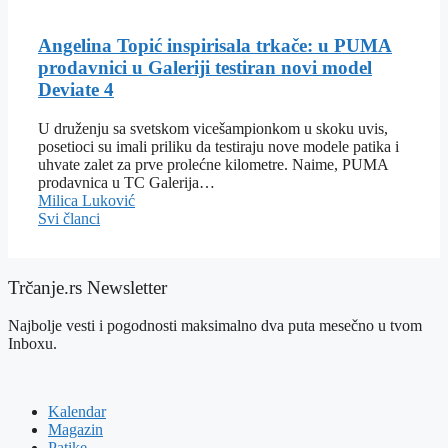
Angelina Topić inspirisala trkače: u PUMA
prodavnici u Galeriji testiran novi model
Deviate 4
U druženju sa svetskom vicešampionkom u skoku uvis,
posetioci su imali priliku da testiraju nove modele patika i
uhvate zalet za prve prolećne kilometre. Naime, PUMA
prodavnica u TC Galerija…
Milica Luković
Svi članci
Trčanje.rs Newsletter
Najbolje vesti i pogodnosti maksimalno dva puta mesečno u tvom
Inboxu.
Kalendar
Magazin
Patike