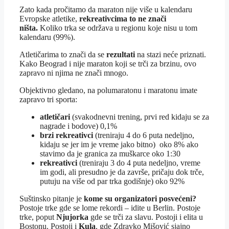
Zato kada pročitamo da maraton nije više u kalendaru
Evropske atletike,
rekreativcima to ne znači
ništa.
Koliko trka se održava u regionu koje nisu u tom
kalendaru (99%).
Atletičarima to znači da se
rezultati
na stazi neće priznati.
Kako Beograd i nije maraton koji se trči za brzinu, ovo
zapravo ni njima ne znači mnogo.
Objektivno gledano, na polumaratonu i maratonu imate
zapravo tri sporta:
atletičari
(svakodnevni trening, prvi red kidaju se za
nagrade i bodove) 0,1%
brzi rekreativci
(treniraju 4 do 6 puta nedeljno,
kidaju se jer im je vreme jako bitno) oko 8% ako
stavimo da je granica za muškarce oko 1:30
rekreativci
(treniraju 3 do 4 puta nedeljno, vreme
im godi, ali presudno je da završe, pričaju dok trče,
putuju na više od par trka godišnje) oko 92%
Suštinsko pitanje je
kome su organizatori posvećeni?
Postoje trke gde se lome rekordi – idite u Berlin. Postoje
trke, poput
Njujorka
gde se trči za slavu. Postoji i elita u
Bostonu. Postoji i
Kula
, gde Zdravko Mišović sjajno