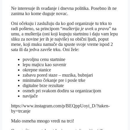
Ne interesuje ih svađanje i dnevna politika. Posebno ih ne
zanima ko kome duguje novac.
Oni očekuju i zaslužuju da ko god organizuje tu trku to
radi pošteno, sa principom “
mušterija je uvek u pravu
” na
umu, a mušterija (oni koji kupuju startninu i daju vam lepu
sliku za novine jer ih je najviše) su obični ljudi, poput
mene, koji muku namuče da spuste svoje vreme ispod 2
sata ili da jedva završe trku. Oni žele:
povoljnu cenu startnine
lepu majicu kao suvenir
okrepne stanice
zabavu pored staze – muzika, bubnjari
minimalno čekanje pre i posle trke
digitalne brze rezultate
osmeh pri svakom dodiru sa organizacijom
navijače
https://www.instagram.com/p/BEQppUoyi_D/?taken-
by=trcanje
Malo osmeha mnogo vredi na trci!