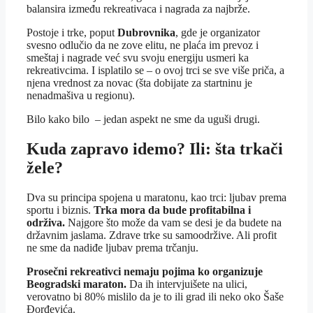
balansira između rekreativaca i nagrada za najbrže.
Postoje i trke, poput
Dubrovnika
, gde je organizator
svesno odlučio da ne zove elitu, ne plaća im prevoz i
smeštaj i nagrade već svu svoju energiju usmeri ka
rekreativcima. I isplatilo se – o ovoj trci se sve više priča, a
njena vrednost za novac (šta dobijate za startninu je
nenadmašiva u regionu).
Bilo kako bilo – jedan aspekt ne sme da uguši drugi.
Kuda zapravo idemo? Ili: šta trkači
žele?
Dva su principa spojena u maratonu, kao trci: ljubav prema
sportu i biznis.
Trka mora da bude profitabilna i
održiva.
Najgore što može da vam se desi je da budete na
državnim jaslama. Zdrave trke su samoodržive. Ali profit
ne sme da nadiđe ljubav prema trčanju.
Prosečni rekreativci nemaju pojima ko organizuje
Beogradski maraton.
Da ih intervjuišete na ulici,
verovatno bi 80% mislilo da je to ili grad ili neko oko Šaše
Đorđevića.