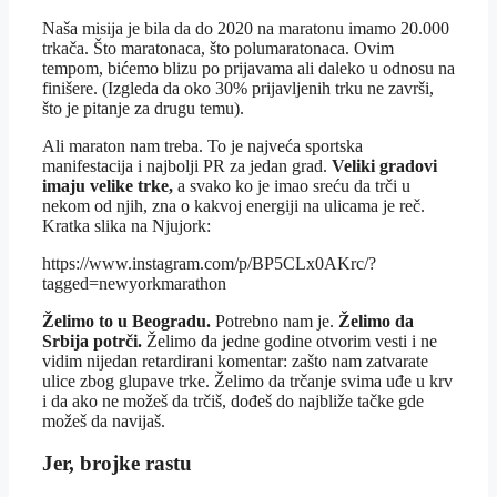
Naša misija je bila da do 2020 na maratonu imamo 20.000
trkača. Što maratonaca, što polumaratonaca. Ovim
tempom, bićemo blizu po prijavama ali daleko u odnosu na
finišere. (Izgleda da oko 30% prijavljenih trku ne završi,
što je pitanje za drugu temu).
Ali maraton nam treba. To je najveća sportska
manifestacija i najbolji PR za jedan grad.
Veliki gradovi
imaju velike trke,
a svako ko je imao sreću da trči u
nekom od njih, zna o kakvoj energiji na ulicama je reč.
Kratka slika na Njujork:
https://www.instagram.com/p/BP5CLx0AKrc/?
tagged=newyorkmarathon
Želimo to u Beogradu.
Potrebno nam je.
Želimo da
Srbija potrči.
Želimo da jedne godine otvorim vesti i ne
vidim nijedan retardirani komentar: zašto nam zatvarate
ulice zbog glupave trke. Želimo da trčanje svima uđe u krv
i da ako ne možeš da trčiš, dođeš do najbliže tačke gde
možeš da navijaš.
Jer, brojke rastu