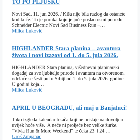
TO PO PLJUSKU
Novi Sad, 11. jun 2026. / Kiša nije bila razlog da ostanete
kod kuće. To je poruka koju je juče poslao osmi po redu
Schneider Electric Novi Sad Business Run –…
Milica Luković
HIGHLANDER Stara planina – avantura
života i novi izazovi od 1. do 5. jula 2026.
HIGHLANDER Stara planina, višednevni planinarski
događaj za sve ljubitelje prirode i avantura na otvorenom,
održaće se šesti put u Srbiji od 1. do 5. jula 2026. godine.
U godini koja…
Milica Luković
APRIL U BEOGRADU, ali maj u Banjaluci!
Tako izgleda kalendar trkača koji ne pristaje na dovoljno i
uvijek hoće više. A neće ni proljeće bez velike žurke.
“Vivia Run & More Weekend” te čeka 23. i 24.…
Uroš Zmijanac