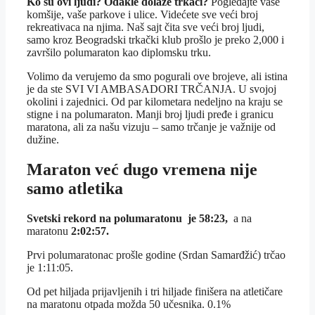
Ko su ovi ljudi? Odakle dolaze trkači?
Pogledajte vaše
komšije, vaše parkove i ulice. Videćete sve veći broj
rekreativaca na njima. Naš sajt čita sve veći broj ljudi,
samo kroz Beogradski trkački klub prošlo je preko 2,000 i
završilo polumaraton kao diplomsku trku.
Volimo da verujemo da smo pogurali ove brojeve, ali istina
je da ste SVI VI AMBASADORI TRČANJA. U svojoj
okolini i zajednici. Od par kilometara nedeljno na kraju se
stigne i na polumaraton. Manji broj ljudi pređe i granicu
maratona, ali za našu vizuju – samo trčanje je važnije od
dužine.
Maraton već dugo vremena nije
samo atletika
Svetski rekord na polumaratonu je 58:23,
a na
maratonu
2:02:57.
Prvi polumaratonac prošle godine (Srdan Samarđžić) trčao
je 1:11:05.
Od pet hiljada prijavljenih i tri hiljade finišera na atletičare
na maratonu otpada možda 50 učesnika. 0.1%