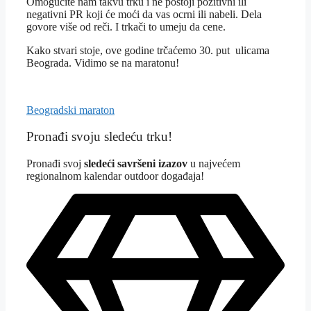
Omogućite nam takvu trku i ne postoji pozitivni ili
negativni PR koji će moći da vas ocrni ili nabeli. Dela
govore više od reči. I trkači to umeju da cene.
Kako stvari stoje, ove godine trčaćemo 30. put ulicama
Beograda. Vidimo se na maratonu!
Tagovi
Beogradski maraton
Pronađi svoju sledeću trku!
Pron
ađi svoj
sledeći savršeni izazov
u najvećem
regionalnom kalendar outdoor događaja!