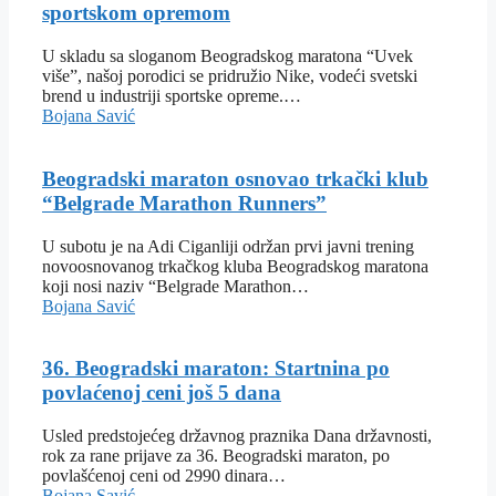
sportskom opremom
U skladu sa sloganom Beogradskog maratona “Uvek
više”, našoj porodici se pridružio Nike, vodeći svetski
brend u industriji sportske opreme.…
Bojana Savić
Beogradski maraton osnovao trkački klub
“Belgrade Marathon Runners”
U subotu je na Adi Ciganliji održan prvi javni trening
novoosnovanog trkačkog kluba Beogradskog maratona
koji nosi naziv “Belgrade Marathon…
Bojana Savić
36. Beogradski maraton: Startnina po
povlaćenoj ceni još 5 dana
Usled predstojećeg državnog praznika Dana državnosti,
rok za rane prijave za 36. Beogradski maraton, po
povlašćenoj ceni od 2990 dinara…
Bojana Savić