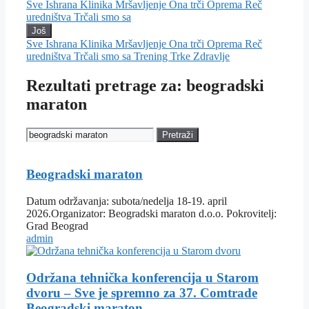
Sve
Ishrana
Klinika
Mršavljenje
Ona trči
Oprema
Reč
uredništva
Trčali smo sa
Još
Sve
Ishrana
Klinika
Mršavljenje
Ona trči
Oprema
Reč
uredništva
Trčali smo sa
Trening
Trke
Zdravlje
Rezultati pretrage za: beogradski
maraton
Pretraži
Beogradski maraton
Datum održavanja: subota/nedelja 18-19. april
2026.Organizator: Beogradski maraton d.o.o. Pokrovitelj:
Grad Beograd
admin
Održana tehnička konferencija u Starom
dvoru – Sve je spremno za 37. Comtrade
Beogradski maraton