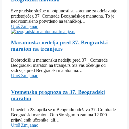
Sve gradske službe u potpunosti su spremne za održavanje
predstojećeg 37. Comtrade Beogradskog maratona. To je
nedvosmisleno potvrđeno na tehničkoj…
Uroš Zmijanac
Maratonska nedelja pred 37. Beogradski
maraton na trcanje.rs
Dobrodošli u maratonsku nedelju pred 37. Comtrade
Beogradski maraton na trcanje.rs Šta vas očekuje od
sadržaja pred Beogradski maraton na…
Uroš Zmijanac
Vremenska prognoza za 37. Beogradski
maraton
U nedelju 28. aprila se u Beogradu održava 37. Comtrade
Beogradski maraton. Ono što sigurno zanima 12.000
prijavljenih učesnika, ali…
Uroš Zmijanac