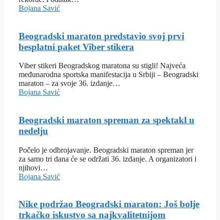
Bojana Savić
Beogradski maraton predstavio svoj prvi
besplatni paket Viber stikera
Viber stikeri Beogradskog maratona su stigli! Najveća
međunarodna sportska manifestacija u Srbiji – Beogradski
maraton – za svoje 36. izdanje…
Bojana Savić
Beogradski maraton spreman za spektakl u
nedelju
Počelo je odbrojavanje. Beogradski maraton spreman jer
za samo tri dana će se održati 36. izdanje. A organizatori i
njihovi…
Bojana Savić
Nike podržao Beogradski maraton: Još bolje
trkačko iskustvo sa najkvalitetnijom