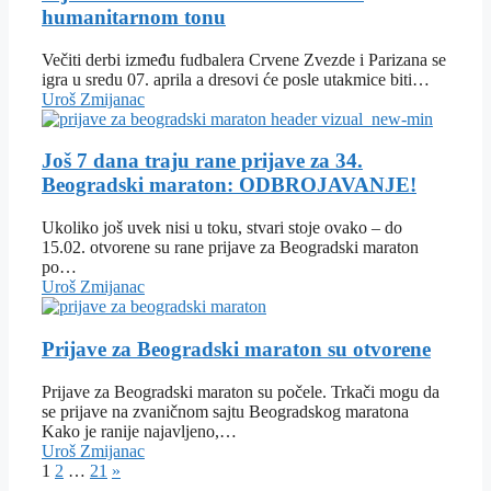
humanitarnom tonu
Večiti derbi između fudbalera Crvene Zvezde i Parizana se
igra u sredu 07. aprila a dresovi će posle utakmice biti…
Uroš Zmijanac
Još 7 dana traju rane prijave za 34.
Beogradski maraton: ODBROJAVANJE!
Ukoliko još uvek nisi u toku, stvari stoje ovako – do
15.02. otvorene su rane prijave za Beogradski maraton
po…
Uroš Zmijanac
Prijave za Beogradski maraton su otvorene
Prijave za Beogradski maraton su počele. Trkači mogu da
se prijave na zvaničnom sajtu Beogradskog maratona
Kako je ranije najavljeno,…
Uroš Zmijanac
1
2
…
21
»