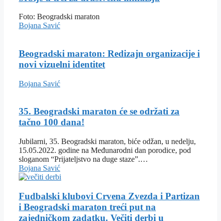
Foto: Beogradski maraton
Bojana Savić
Beogradski maraton: Redizajn organizacije i
novi vizuelni identitet
Bojana Savić
35. Beogradski maraton će se održati za
tačno 100 dana!
Jubilarni, 35. Beogradski maraton, biće odžan, u nedelju,
15.05.2022. godine na Međunarodni dan porodice, pod
sloganom “Prijateljstvo na duge staze”.…
Bojana Savić
Fudbalski klubovi Crvena Zvezda i Partizan
i Beogradski maraton treći put na
zajedničkom zadatku. Večiti derbi u