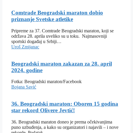
Comtrade Beogradski maraton dobio
priznanje Svetske atletike
Pripreme za 37. Comtrade Beogradski maraton, koji se
održava 28. aprila uveliko su u toku. Najmasovniji
sportski događaj u Srbiji…
Uroš Zmijanac
Beogradski maraton zakazan za 28. april
2024. godine
Fotka: Beogradski maraton/Facebook
Bojana Savić
36. Beogradski maraton: Oboren 15 godina
star rekord Olivere Jevtić!
36. Beogradski maraton doneo je prema očekivanjima
puno uzbuđenja, a kako su organizatori i najavili – i nove
rekorde. Podatak…