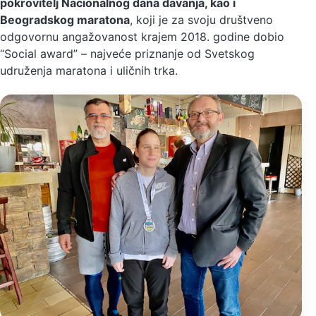
pokrovitelj Nacionalnog dana davanja, kao i
Beogradskog maratona
, koji je za svoju društveno
odgovornu angažovanost krajem 2018. godine dobio
“Social award” – najveće priznanje od Svetskog
udruženja maratona i uličnih trka.