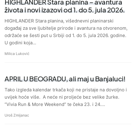
HIGHLANDER Stara planina – avantura
života i novi izazovi od 1. do 5. jula 2026.
HIGHLANDER Stara planina, višednevni planinarski
događaj za sve ljubitelje prirode i avantura na otvorenom,
održaće se šesti put u Srbiji od 1. do 5. jula 2026. godine.
U godini koja…
Milica Luković
APRIL U BEOGRADU, ali maj u Banjaluci!
Tako izgleda kalendar trkača koji ne pristaje na dovoljno i
uvijek hoće više. A neće ni proljeće bez velike žurke.
“Vivia Run & More Weekend” te čeka 23. i 24.…
Uroš Zmijanac