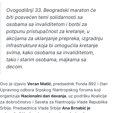
Ovogodišnji 33. Beogradski maraton će
biti posvećen temi solidarnosti sa
osobama sa invaliditetom i borbi za
potpunu pristupačnost za kretanje, u
akcijama za uklanjanje prepreka, izgradnju
infrastrukture koja bi omogućila kretanje
svima, kako osobama sa invaliditetom,
tako i starim osobama, majkama sa
decom.
Ovo je izjavio
Veran Matić
, predsednik Fonda B92 i član
Upravnog odbora Srpskog filantropskog foruma koji
organizuje
Nacionalni dan davanja
, uz podršku Koalicije
za dobročinstvo i Saveta za filantropiju Vlade Republike
Srbije. Predsednica Vlade Srbije
Ana Brnabić je