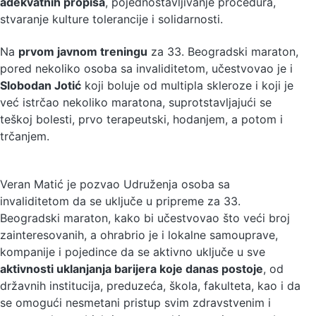
adekvatnih propisa
, pojednostavljivanje procedura,
stvaranje kulture tolerancije i solidarnosti.
Na
prvom javnom treningu
za 33. Beogradski maraton,
pored nekoliko osoba sa invaliditetom, učestvovao je i
Slobodan Jotić
koji boluje od multipla skleroze i koji je
već istrčao nekoliko maratona, suprotstavljajući se
teškoj bolesti, prvo terapeutski, hodanjem, a potom i
trčanjem.
Veran Matić je pozvao Udruženja osoba sa
invaliditetom da se uključe u pripreme za 33.
Beogradski maraton, kako bi učestvovao što veći broj
zainteresovanih, a ohrabrio je i lokalne samouprave,
kompanije i pojedince da se aktivno uključe u sve
aktivnosti uklanjanja barijera koje danas postoje
, od
državnih institucija, preduzeća, škola, fakulteta, kao i da
se omogući nesmetani pristup svim zdravstvenim i