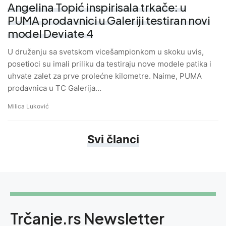
Angelina Topić inspirisala trkače: u
PUMA prodavnici u Galeriji testiran novi
model Deviate 4
U druženju sa svetskom vicešampionkom u skoku uvis,
posetioci su imali priliku da testiraju nove modele patika i
uhvate zalet za prve prolećne kilometre. Naime, PUMA
prodavnica u TC Galerija…
Milica Luković
Svi članci
Trčanje.rs Newsletter