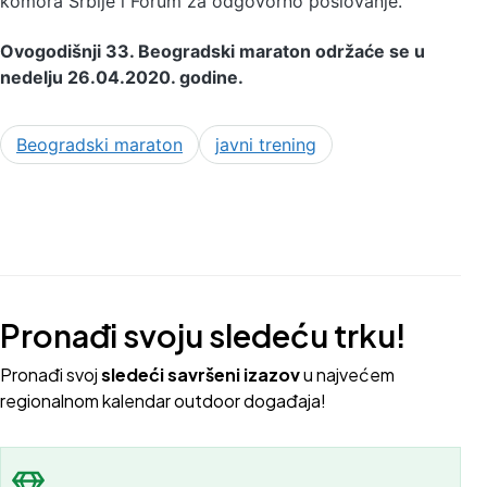
komora Srbije i Forum za odgovorno poslovanje.
Ovogodišnji 33. Beogradski maraton održaće se u
nedelju 26.04.2020. godine.
Beogradski maraton
javni trening
Pronađi svoju sledeću trku!
Pron
ađi svoj
sledeći savršeni izazov
u najvećem
regionalnom kalendar outdoor događaja!