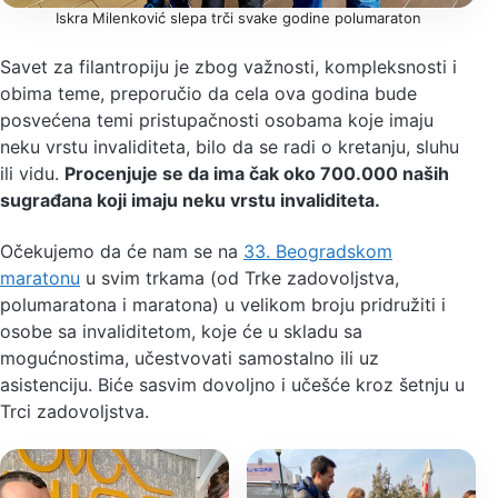
Iskra Milenković slepa trči svake godine polumaraton
Savet za filantropiju je zbog važnosti, kompleksnosti i
obima teme, preporučio da cela ova godina bude
posvećena temi pristupačnosti osobama koje imaju
neku vrstu invaliditeta, bilo da se radi o kretanju, sluhu
ili vidu.
Procenjuje se da ima čak oko 700.000 naših
sugrađana koji imaju neku vrstu invaliditeta.
Očekujemo da će nam se na
33. Beogradskom
maratonu
u svim trkama (od Trke zadovoljstva,
polumaratona i maratona) u velikom broju pridružiti i
osobe sa invaliditetom, koje će u skladu sa
mogućnostima, učestvovati samostalno ili uz
asistenciju. Biće sasvim dovoljno i učešće kroz šetnju u
Trci zadovoljstva.