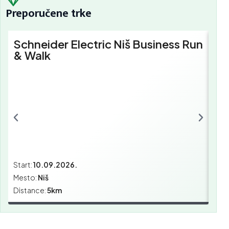
Preporučene trke
Schneider Electric Niš Business Run
Sc
& Walk
Bu
Start:
10.09.2026.
Star
Mesto:
Niš
Mes
Distance:
5km
Dist