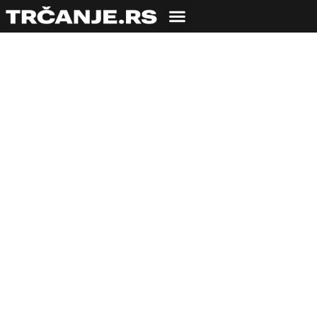
33. Beogradski
maraton poziva na
borbu protiv
prepreka za osobe sa
invaliditetom
27.01.2020
Milica Luković
3 min čitanja