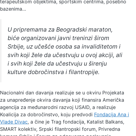
terapeutskom objektima, sportskim centrima, posebno
bazenima…
U pripremama za Beogradski maraton,
biće organizovani javni treninzi širom
Srbije, uz učešće osoba sa invaliditetom i
svih koji žele da učestvuju u ovoj akciji, ali
i svih koji žele da učestvuju u širenju
kulture dobročinstva i filantropije.
Nacionalni dan davanja realizuje se u okviru Projekata
za unapređenje okvira davanja koji finansira Američka
agencija za međunarodni razvoj USAID, a realizuje
Koalicija za dobročinstvo, koju predvodi
Fondacija Ana i
Vlade Divac
, a čine je Trag fondacija, Katalist Balkans,
SMART kolektiv, Srpski filantropski forum, Privredna