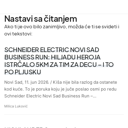
Nastavi sa čitanjem
Ako ti je ovo bilo zanimljivo, možda će ti se svideti i
ovi tekstovi:
SCHNEIDER ELECTRIC NOVI SAD
BUSINESS RUN: HILJADU HEROJA
ISTRČALO 5KM ZA TIM ZA DECU – I TO
PO PLJUSKU
Novi Sad, 11. jun 2026. / Kiša nije bila razlog da ostanete
kod kuće. To je poruka koju je juče poslao osmi po redu
Schneider Electric Novi Sad Business Run –…
Milica Luković