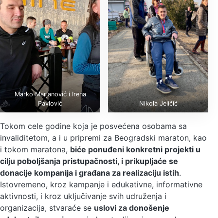
Marko Marjanović i Irena
Pavlović
Nikola Jeličić
Tokom cele godine koja je posvećena osobama sa
invaliditetom, a i u pripremi za Beogradski maraton, kao
i tokom maratona,
biće ponuđeni konkretni projekti u
cilju poboljšanja pristupačnosti, i prikupljaće se
donacije kompanija i građana za realizaciju istih
.
Istovremeno, kroz kampanje i edukativne, informativne
aktivnosti, i kroz uključivanje svih udruženja i
organizacija, stvaraće se
uslovi za donošenje