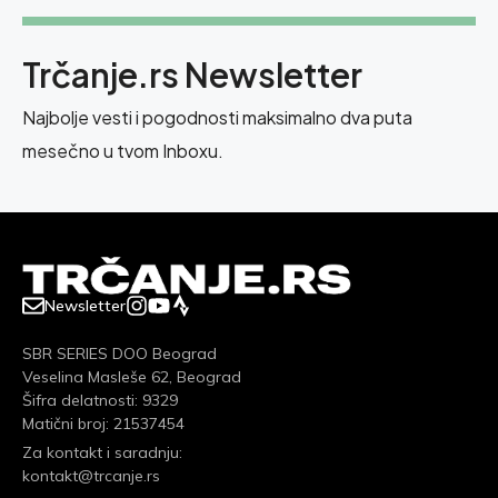
Trčanje.rs Newsletter
Najbolje vesti i pogodnosti maksimalno dva puta
mesečno u tvom Inboxu.
Newsletter
SBR SERIES DOO Beograd
Veselina Masleše 62, Beograd
Šifra delatnosti: 9329
Matični broj: 21537454
Za kontakt i saradnju:
kontakt@trcanje.rs