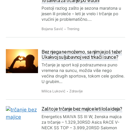
16 saveta za trčanje po vrućini
Postoji razlog zašto je sezona maratona u
jesen ili proleće – leti je vrelo i trčanje po
vrućini je problematično.…
Bojana Savić
Trening
Bez njega ne možemo, sa njim je još teže!
U kakvoj su ljubavnoj vezi trkači i sunce?
Trčanje je sport koji podrazumeva puno
vremena na suncu, možda više nego
većina drugih sportova, tokom cele godine.
U grubim…
Milica Luković
Zdravlje
Zašto je trčanje bez majice leti loša ideja?
Energetics MAIVA SS III W, ženska majica
za trčanje – 1.329,30RSD Asics RACE V-
NECK SS TOP – 3.999,20RSD Salomon