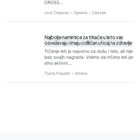
CROSS…
Uroš Zmijanac
Oprema
Zdravlje
Najbolje namirnice za trkače u leto vas
osvežavaju i imaju odlilčan uticaj na zdravlje
Trčanje leti je naporno za dušu i telo, ali nije
bez svojih nagrada. Volimo da trčimo leti jer
smo aktivni.…
Tijana Popadić
Ishrana