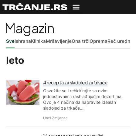
Magazin
Sve
Ishrana
Klinika
Mršavljenje
Ona trči
Oprema
Reč uredniš
leto
4 recepta za sladoled za trkače
Osvežite se i rehidrirajte sa ovim
jednostavnim i rashlađujućim dezertima.
Ovo je 4 načina da napravite idealan
sladoled za trkače.…
Uroš Zmijanac