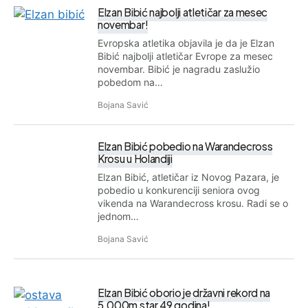
Elzan Bibić najbolji atletičar za mesec
novembar!
Evropska atletika objavila je da je Elzan
Bibić najbolji atletičar Evrope za mesec
novembar. Bibić je nagradu zaslužio
pobedom na…
Bojana Savić
Elzan Bibić pobedio na Warandecross
Krosu u Holandiji
Elzan Bibić, atletičar iz Novog Pazara, je
pobedio u konkurenciji seniora ovog
vikenda na Warandecross krosu. Radi se o
jednom…
Bojana Savić
Elzan Bibić oborio je državni rekord na
5.000m star 49 godina!