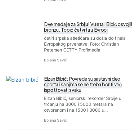
Dve medalje za Srbiju! Vuleta i Bibić osvojili
bronzu, Topić četvrta u Evropi
četiri srpska atletičara su došla do finala
Evropskog prvenstva. Foto: Christian
Petersen GETTY Profimedia
Bojana Savić
Elzan Bibić: Povrede su sastavni deo
sporta i sa njima se ne treba boriti već
ispoštovati svaku
Elzan Bibić, seniorski rekorder Srbije u
trčanju na 3000 i 5000 metara na
otvorenom i na 1500 i 3000 u…
Bojana Savić