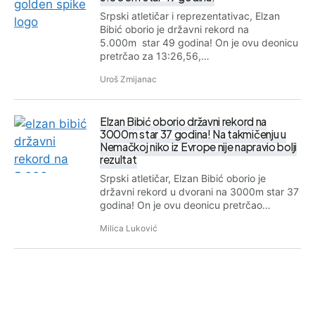
Srpski atletičar i reprezentativac, Elzan
Bibić oborio je državni rekord na
5.000m star 49 godina! On je ovu deonicu
pretrčao za 13:26,56,…
Uroš Zmijanac
Elzan Bibić oborio državni rekord na
3000m star 37 godina! Na takmičenju u
Nemačkoj niko iz Evrope nije napravio bolji
rezultat
Srpski atletičar, Elzan Bibić oborio je
državni rekord u dvorani na 3000m star 37
godina! On je ovu deonicu pretrčao…
Milica Luković