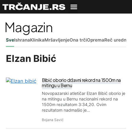
Magazin
Sve
Ishrana
Klinika
Mršavljenje
Ona trči
Oprema
Reč uredniš
Elzan Bibić
Bibić oborio državni rekord na 1500m na
mitingu u Bernu
Novopazarski atletičar Elzan Bibić oborio je
na mitingu u Bernu nacionalni rekord na
1500m rezultatom 3:34,20. Ovim
rezultatom nadmašio je…
Bojana Savić