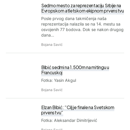
Sedmo mesto za reprezentaciju Srbije na
Evropskom atletskom ekipnom prvenstvu
Posle prvog dana takmičenja naša
reprezentacija nalazila se na 14. mestu sa
osvojenih 77 bodova. Dok se nakon drugog
dana…
Bojana Savić
Bibić sedmi na 1.500m na mitingu u
Francuskoj
Fotka: Yasin Akgul
Bojana Savić
Elzan Bibić: “Cilj je finale na Svetskom
prvenstvu“
Fotka: Aleksandar Dimitrijević
Bojana Savić