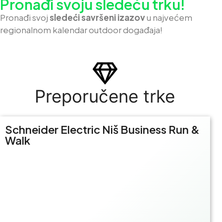
Pronađi svoju sledeću trku!
Pron
ađi svoj
sledeći savršeni izazov
u najvećem
regionalnom kalendar outdoor događaja!
Preporučene trke
Schneider Electric Niš Business Run &
Walk