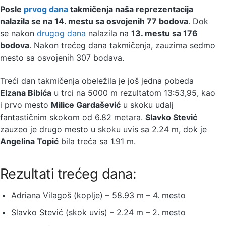
Posle
prvog dana
takmičenja naša reprezentacija
nalazila se na 14. mestu sa osvojenih 77 bodova
. Dok
se nakon
drugog dana
nalazila na
13. mestu sa 176
bodova
. Nakon trećeg dana takmičenja, zauzima sedmo
mesto sa osvojenih 307 bodava.
Treći dan takmičenja obeležila je još jedna pobeda
Elzana Bibića
u trci na 5000 m rezultatom 13:53,95, kao
i prvo mesto
Milice Gardašević
u skoku udalj
fantastičnim skokom od 6.82 metara.
Slavko Stević
zauzeo je drugo mesto u skoku uvis sa 2.24 m, dok je
Angelina Topić
bila treća sa 1.91 m.
Rezultati trećeg dana:
Adriana Vilagoš (koplje) – 58.93 m – 4. mesto
Slavko Stević (skok uvis) – 2.24 m – 2. mesto