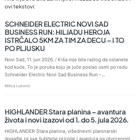
ovi tekstovi:
SCHNEIDER ELECTRIC NOVI SAD
BUSINESS RUN: HILJADU HEROJA
ISTRČALO 5KM ZA TIM ZA DECU – I TO
PO PLJUSKU
Novi Sad, 11. jun 2026. / Kiša nije bila razlog da ostanete
kod kuće. To je poruka koju je juče poslao osmi po redu
Schneider Electric Novi Sad Business Run –…
Milica Luković
HIGHLANDER Stara planina – avantura
života i novi izazovi od 1. do 5. jula 2026.
HIGHLANDER Stara planina, višednevni planinarski
događaj za sve ljubitelje prirode i avantura na otvorenom,