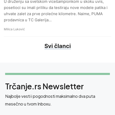
U druženju sa svetskom vicešampionkom u skoku uvis,
posetioci su imali priliku da testiraju nove modele patika i
uhvate zalet za prve prolećne kilometre. Naime, PUMA
prodavnica u TC Galerija…
Milica Luković
Svi članci
Trčanje.rs Newsletter
Najbolje vesti i pogodnosti maksimalno dva puta
mesečno u tvom Inboxu.