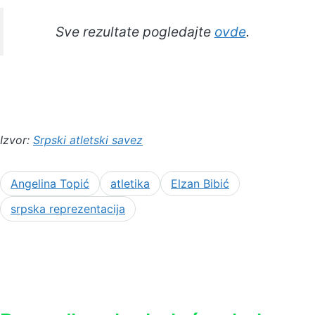
Sve rezultate pogledajte
ovde
.
Izvor:
Srpski atletski savez
Angelina Topić
atletika
Elzan Bibić
srpska reprezentacija