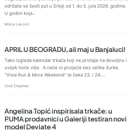
održaće se šesti put u Srbiji od 1. do 5. jula 2026. godine.
U godini koja…
Milica Luković
APRIL U BEOGRADU, ali maj u Banjaluci!
Tako izgleda kalendar trkača koji ne pristaje na dovoljno i
uvijek hoće više. A neće ni proljeće bez velike žurke.
“Vivia Run & More Weekend” te čeka 23. i 24.…
Uroš Zmijanac
Angelina Topić inspirisala trkače: u
PUMA prodavnici u Galeriji testiran novi
model Deviate 4