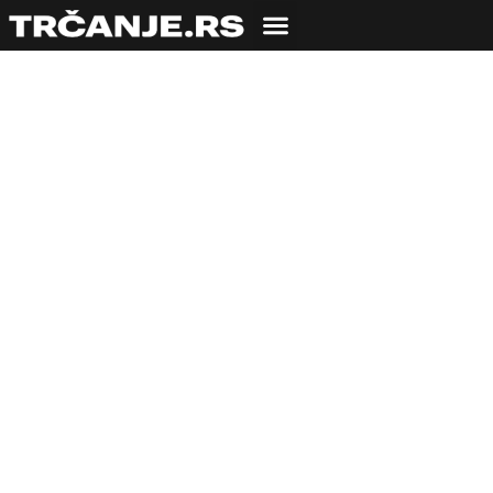
Sedmo mesto za
reprezentaciju Srbije
na Evropskom
atletskom ekipnom
prvenstvu
23.06.2023
Bojana Savić
1 min čitanja