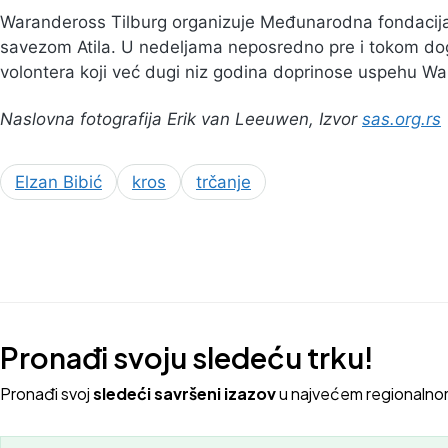
Warandeross Tilburg organizuje Međunarodna fondacija
savezom Atila. U nedeljama neposredno pre i tokom dog
volontera koji već dugi niz godina doprinose uspehu W
Naslovna fotografija Erik van Leeuwen, Izvor
sas.org.rs
Elzan Bibić
kros
trčanje
Pronađi svoju sledeću trku!
Pron
ađi svoj
sledeći savršeni izazov
u najvećem regionalno