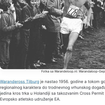
Fotka sa Warandeloop.nl: Warandaloop-Gepl
Warandeross Tilburg
je nastao 1956. godine a tokom god
regionalnog karaktera do trodnevnog vrhunskog događ
jedina kros trka u Holandiji sa takozvanim Cross Permit
Evropsko atletsko udruženje EA.