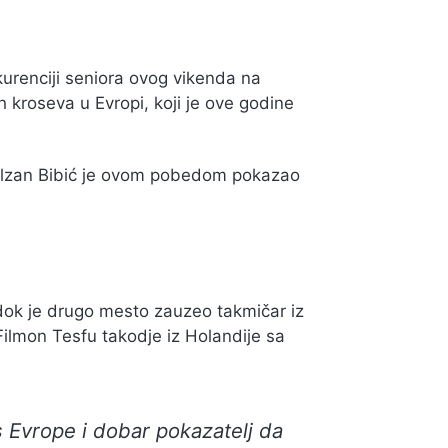
kurenciji seniora ovog vikenda na
 kroseva u Evropi, koji je ove godine
Elzan Bibić je ovom pobedom pokazao
dok je drugo mesto zauzeo takmičar iz
Filmon Tesfu takodje iz Holandije sa
s Evrope i dobar pokazatelj da