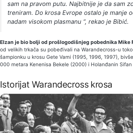
sam na pravom putu. Najbitnije je da sam z
treniram. Do krosa Evrope ostalo je manje o
nadam visokom plasmanu “, rekao je Bibić.
Elzan je bio bolji od prošlogodišnjeg pobednika Mike
od velikih trkača su pobeđivali na Warandecross-u tokom
šampionku u krosu Gete Vami (1995, 1996, 1997), bivše
000 metara Kenenisa Bekele (2000) i Holanđanin Sifan
Istorijat Warandecross krosa