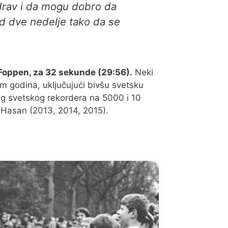
drav i da mogu dobro da
d dve nedelje tako da se
 Foppen, za 32 sekunde (29:56).
Neki
 godina, uključujući bivšu svetsku
g svetskog rekordera na 5000 i 10
 Hasan (2013, 2014, 2015).