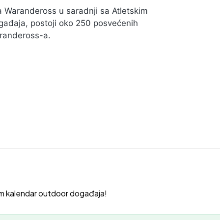
 Warandeross u saradnji sa Atletskim
ađaja, postoji oko 250 posvećenih
arandeross-a.
m kalendar outdoor događaja!