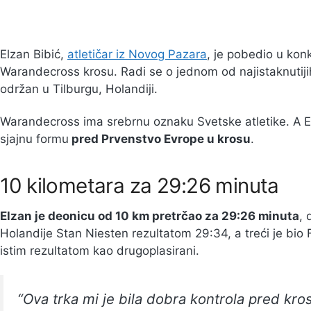
Elzan Bibić,
atletičar iz Novog Pazara
, je pobedio u kon
Warandecross krosu. Radi se o jednom od najistaknutijih
održan u Tilburgu, Holandiji.
Warandecross ima srebrnu oznaku Svetske atletike. A 
sjajnu formu
pred Prvenstvo Evrope u krosu
.
10 kilometara za 29:26 minuta
Elzan je deonicu od 10 km pretrčao za 29:26 minuta
, 
Holandije Stan Niesten rezultatom 29:34, a treći je bio 
istim rezultatom kao drugoplasirani.
“Ova trka mi je bila dobra kontrola pred kro