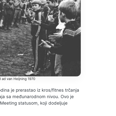
 ad van Heijning 1970
ina je prerastao iz kros/fitnes trčanja
aja sa međunarodnom nivou. Ovo je
 Meeting statusom, koji dodeljuje