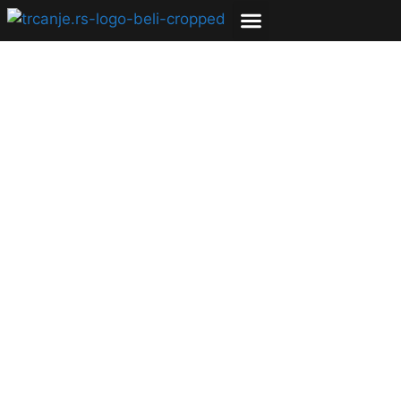
Elzan Bibić: Povrede
su sastavni deo
sporta i sa njima se
ne treba boriti već
ispoštovati svaku
25.01.2023
Bojana Savić
5 min čitanja