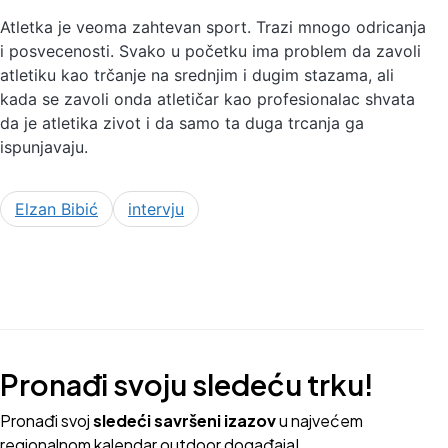
Atletka je veoma zahtevan sport. Trazi mnogo odricanja
i posvecenosti. Svako u početku ima problem da zavoli
atletiku kao trčanje na srednjim i dugim stazama, ali
kada se zavoli onda atletičar kao profesionalac shvata
da je atletika zivot i da samo ta duga trcanja ga
ispunjavaju.
Elzan Bibić
intervju
Pronađi svoju sledeću trku!
Pron
ađi svoj
sledeći savršeni izazov
u najvećem
regionalnom kalendar outdoor događaja!