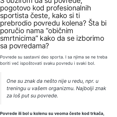
S obzirom da su povrede,
pogotovo kod profesionalnih
sportista česte, kako si ti
prebrodio povredu kolena? Šta bi
poručio nama “običnim
smrtnicima” kako da se izborimo
sa povredama?
Povrede su sastavni deo sporta. I sa njima se ne treba
boriti već ispoštovati svaku povredu i svaki bol.
One su znak da nešto nije u redu, npr. u
treningu u vašem organizmu. Najbolji znak
za loš put su povrede.
Povrede ili bol u kolenu su veoma česte kod trkača,