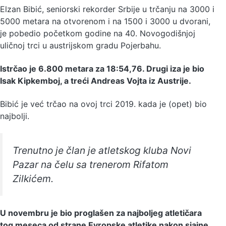
Elzan Bibić, seniorski rekorder Srbije u trčanju na 3000 i
5000 metara na otvorenom i na 1500 i 3000 u dvorani,
je pobedio početkom godine na 40. Novogodišnjoj
uličnoj trci u austrijskom gradu Pojerbahu.
Istrčao je 6.800 metara za 18:54,76. Drugi iza je bio
Isak Kipkemboj, a treći Andreas Vojta iz Austrije.
Bibić je već trčao na ovoj trci 2019. kada je (opet) bio
najbolji.
Trenutno je član je atletskog kluba Novi
Pazar na čelu sa trenerom Rifatom
Zilkićem.
U novembru je bio proglašen za najboljeg atletičara
tog meseca od strane Evropske atletike nakon sjajne