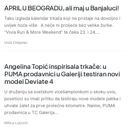
APRIL U BEOGRADU, ali maj u Banjaluci!
Tako izgleda kalendar trkača koji ne pristaje na dovoljno i
uvijek hoće više. A neće ni proljeće bez velike žurke.
“Vivia Run & More Weekend” te čeka 23. i 24.…
Uroš Zmijanac
Angelina Topić inspirisala trkače: u
PUMA prodavnici u Galeriji testiran novi
model Deviate 4
U druženju sa svetskom vicešampionkom u skoku uvis,
posetioci su imali priliku da testiraju nove modele patika i
uhvate zalet za prve prolećne kilometre. Naime, PUMA
prodavnica u TC Galerija…
Milica Luković