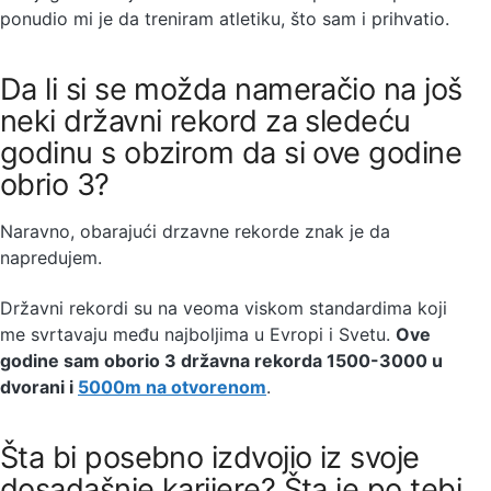
ponudio mi je da treniram atletiku, što sam i prihvatio.
Da li si se možda nameračio na još
neki državni rekord za sledeću
godinu s obzirom da si ove godine
obrio 3?
Naravno, obarajući drzavne rekorde znak je da
napredujem.
Državni rekordi su na veoma viskom standardima koji
me svrtavaju među najboljima u Evropi i Svetu.
Ove
godine sam oborio 3 državna rekorda 1500-3000 u
dvorani i
5000m na otvorenom
.
Šta bi posebno izdvojio iz svoje
dosadašnje karijere? Šta je po tebi