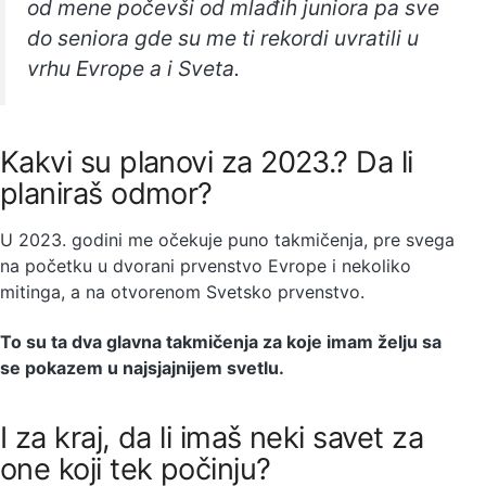
od mene počevši od mlađih juniora pa sve
do seniora gde su me ti rekordi uvratili u
vrhu Evrope a i Sveta.
Kakvi su planovi za 2023.? Da li
planiraš odmor?
U 2023. godini me očekuje puno takmičenja, pre svega
na početku u dvorani prvenstvo Evrope i nekoliko
mitinga, a na otvorenom Svetsko prvenstvo.
To su ta dva glavna takmičenja za koje imam želju sa
se pokazem u najsjajnijem svetlu.
I za kraj, da li imaš neki savet za
one koji tek počinju?