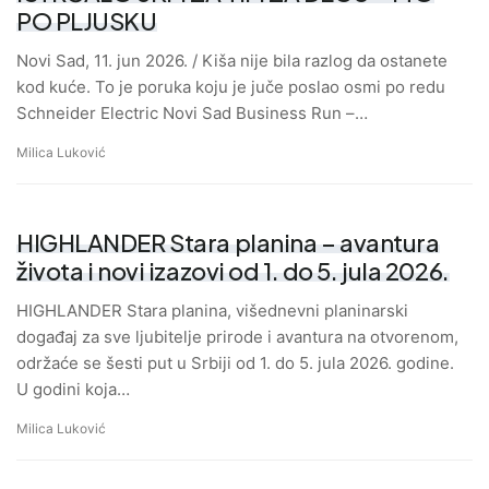
PO PLJUSKU
Novi Sad, 11. jun 2026. / Kiša nije bila razlog da ostanete
kod kuće. To je poruka koju je juče poslao osmi po redu
Schneider Electric Novi Sad Business Run –…
Milica Luković
HIGHLANDER Stara planina – avantura
života i novi izazovi od 1. do 5. jula 2026.
HIGHLANDER Stara planina, višednevni planinarski
događaj za sve ljubitelje prirode i avantura na otvorenom,
održaće se šesti put u Srbiji od 1. do 5. jula 2026. godine.
U godini koja…
Milica Luković