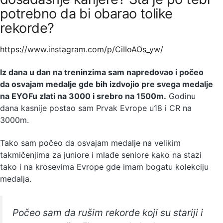
potrebno da bi obarao tolike
rekorde?
https://www.instagram.com/p/CiIIoAOs_yw/
Iz dana u dan na treninzima sam napredovao i počeo
da osvajam medalje gde bih izdvojio pre svega medalje
na EYOFu zlati na 3000 i srebro na 1500m.
Godinu
dana kasnije postao sam Prvak Evrope u18 i CR na
3000m.
Tako sam počeo da osvajam medalje na velikim
takmičenjima za juniore i mlađe seniore kako na stazi
tako i na krosevima Evrope gde imam bogatu kolekciju
medalja.
Počeo sam da rušim rekorde koji su stariji i