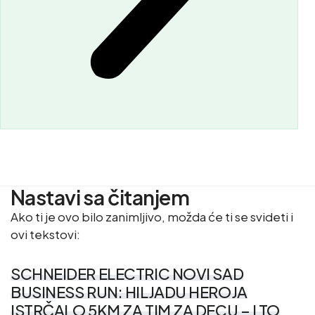
Nastavi sa čitanjem
Ako ti je ovo bilo zanimljivo, možda će ti se svideti i
ovi tekstovi:
SCHNEIDER ELECTRIC NOVI SAD
BUSINESS RUN: HILJADU HEROJA
ISTRČALO 5KM ZA TIM ZA DECU – I TO