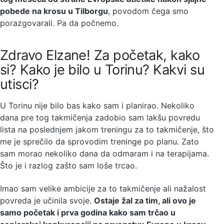
pobede na krosu u Tilborgu
, povodom čega smo
porazgovarali. Pa da počnemo.
Zdravo Elzane! Za početak, kako
si? Kako je bilo u Torinu? Kakvi su
utisci?
U Torinu nije bilo bas kako sam i planirao. Nekoliko
dana pre tog takmičenja zadobio sam lakšu povredu
lista na poslednjem jakom treningu za to takmičenje, što
me je sprečilo da sprovodim treninge po planu. Zato
sam morao nekoliko dana da odmaram i na terapijama.
Što je i razlog zašto sam loše trcao.
Imao sam velike ambicije za to takmičenje ali nažalost
povreda je učinila svoje.
Ostaje žal za tim, ali ovo je
samo početak i prva godina kako sam trčao u