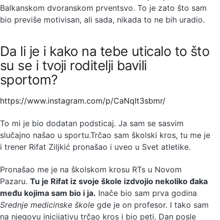
Balkanskom dvoranskom prventsvo. To je zato što sam
bio previše motivisan, ali sada, nikada to ne bih uradio.
Da li je i kako na tebe uticalo to što
su se i tvoji roditelji bavili
sportom?
https://www.instagram.com/p/CaNqIt3sbmr/
To mi je bio dodatan podsticaj. Ja sam se sasvim
slučajno našao u sportu.Trčao sam školski kros, tu me je
i trener Rifat Ziljkić pronašao i uveo u Svet atletike.
Pronašao me je na školskom krosu RTs u Novom
Pazaru.
Tu je Rifat iz svoje škole izdvojio nekoliko đaka
među kojima sam bio i ja.
Inače bio sam prva godina
Srednje medicinske škole
gde je on profesor. I tako sam
na njegovu inicijativu trčao kros i bio peti. Dan posle