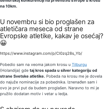
seniorskoj konkurenciji na prvenstvu Evrope u krosu
na 10km.
U novembru si bio proglašen za
atletičara meseca od strane
Evropske atletike, kakav je osećaj?
😀
https://www.instagram.com/p/Cl0zq28s_Yb/
Pobedio sam na veoma jakom krosu u
Tilburgu
(Holandija) gde
taj kros spada u silver kategoriju od
strane Svetske atletike.
Pobeda na krosu me je dovela
do najuže nominacije za pobednika. Iznenađen sam i
ovo je prvi put da budem proglašen. Naravno to mi je
pružilo dodatan motiv i vetar u ledja.