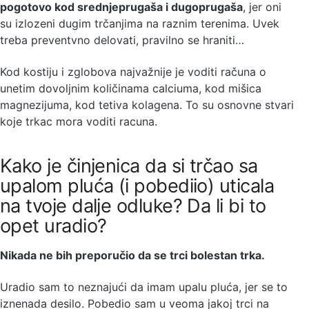
pogotovo kod srednjeprugaša i dugoprugaša
, jer oni
su izlozeni dugim trčanjima na raznim terenima. Uvek
treba preventvno delovati, pravilno se hraniti…
Kod kostiju i zglobova najvažnije je voditi računa o
unetim dovoljnim količinama calciuma, kod mišica
magnezijuma, kod tetiva kolagena. To su osnovne stvari
koje trkac mora voditi racuna.
Kako je činjenica da si trčao sa
upalom pluća (i pobediio) uticala
na tvoje dalje odluke? Da li bi to
opet uradio?
Nikada ne bih preporučio da se trci bolestan trka.
Uradio sam to neznajući da imam upalu pluća, jer se to
iznenada desilo. Pobedio sam u veoma jakoj trci na