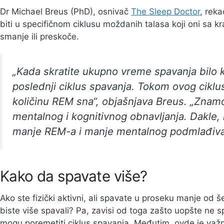
Dr Michael Breus (PhD), osnivač
The Sleep Doctor
, reka
biti u specifičnom ciklusu moždanih talasa koji oni sa kr
smanje ili preskoče.
„Kada skratite ukupno vreme spavanja bilo ko
poslednji ciklus spavanja. Tokom ovog ciklu
količinu REM sna“, objašnjava Breus. „Znam
mentalnog i kognitivnog obnavljanja. Dakle,
manje REM-a i manje mentalnog podmlađiva
Kako da spavate više?
Ako ste fizički aktivni, ali spavate u proseku manje od š
biste više spavali? Pa, zavisi od toga zašto uopšte ne s
mogu poremetiti ciklus spavanja. Međutim, ovde je va