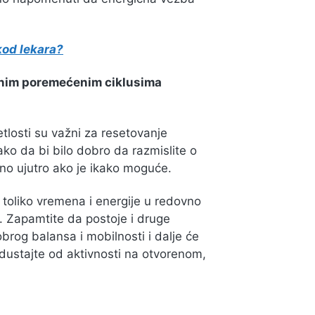
kod lekara?
lnim poremećenim ciklusima
tlosti su važni za resetovanje
ako da bi bilo dobro da razmislite o
o ujutro ako je ikako moguće.
 toliko vremena i energije u redovno
. Zapamtite da postoje i druge
brog balansa i mobilnosti i dalje će
odustajte od aktivnosti na otvorenom,