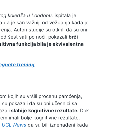
kog koledža u Londonu,
ispitala je
a da je san važniji od vežbanja kada je
ja. Autori studije su otkrili da su oni
e od šest sati po noći, pokazali
brži
tivna funkcija bila je ekvivalentna
begnete trening
om kojih su vršili procenu pamćenja,
i su pokazali da su oni učesnici sa
azali
slabije
kognitivne rezultate.
Dok
em imali bolje kognitivne rezultate.
a
UCL News
da su bili iznenađeni kada