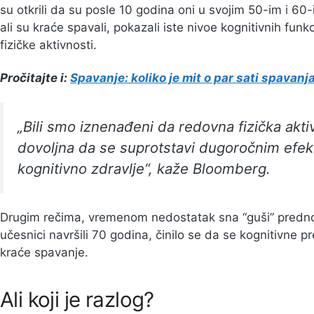
su otkrili da su posle 10 godina oni u svojim 50-im i 60-im
ali su kraće spavali, pokazali iste nivoe kognitivnih funkci
fizičke aktivnosti.
Pročitajte i:
Spavanje: koliko je mit o par sati spavanj
„Bili smo iznenađeni da redovna fizička akt
dovoljna da se suprotstavi dugoročnim efe
kognitivno zdravlje“, kaže Bloomberg.
Drugim rečima, vremenom nedostatak sna “guši” predn
učesnici navršili 70 godina, činilo se da se kognitivne 
kraće spavanje.
Ali koji je razlog?