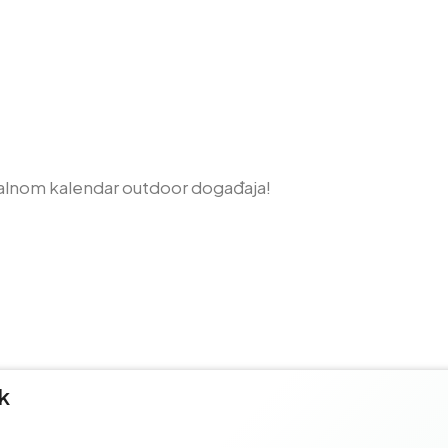
alnom kalendar outdoor događaja!
k