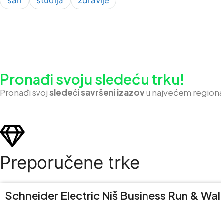
san
studija
zdravlje
Pronađi svoju sledeću trku!
Pron
ađi svoj
sledeći savršeni izazov
u najvećem region
Preporučene trke
Schneider Electric Niš Business Run & Wal