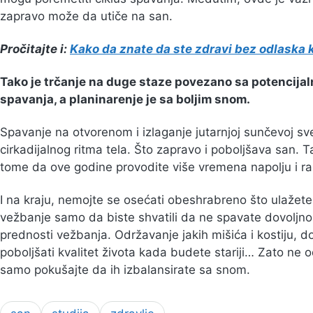
zapravo može da utiče na san.
Pročitajte i:
Kako da znate da ste zdravi bez odlaska 
Tako je trčanje na duge staze povezano sa potencija
spavanja, a planinarenje je sa boljim snom.
Spavanje na otvorenom i izlaganje jutarnjoj sunčevoj sve
cirkadijalnog ritma tela. Što zapravo i poboljšava san. T
tome da ove godine provodite više vremena napolju i ran
I na kraju, nemojte se osećati obeshrabreno što ulažete
vežbanje samo da biste shvatili da ne spavate dovoljno
prednosti vežbanja. Održavanje jakih mišića i kostiju, do
poboljšati kvalitet života kada budete stariji… Zato ne 
samo pokušajte da ih izbalansirate sa snom.