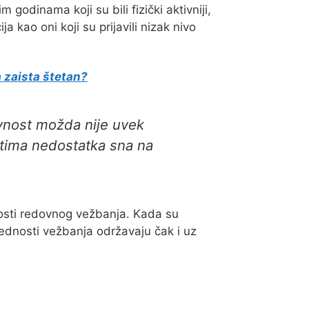
 godinama koji su bili fizički aktivniji,
ja kao oni koji su prijavili nizak nivo
a zaista štetan?
ivnost možda nije uvek
ktima nedostatka sna na
osti redovnog vežbanja. Kada su
prednosti vežbanja održavaju čak i uz