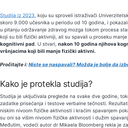
Studija iz 2023.
koju su sproveli istraživači
Univerzitets
skoro 9.000 učesnika u periodu od 10 godina, i pokazal
u pitanju održavanje zdravog mozga tokom procesa staren
koji su bili fizički aktivniji, ali su spavali u proseku manj
kognitivni pad
. U stvari,
nakon 10 godina njihova kogni
vršnjacima koji bili manje fizički aktivni.
Pročitajte i:
Niste se naspavali? Možda je bolje da iz
Kako je protekla studija?
Studija je uključivala preglede na svake dve godine, tok
zadatke prisećanja i testove verbalne tečnosti. Rezultat
niskim nivoom fizičke aktivnosti i kraćim spavanjem pok
su oni sa višim nivoom fizičke aktivnosti i dužim spavanj
Međutim, vodeći autor dr Mikaela Bloomberg rekla je z