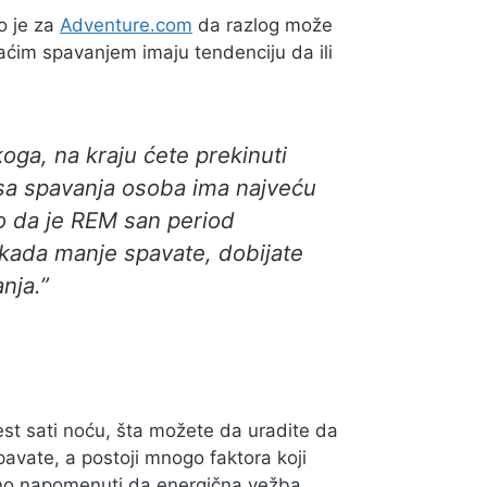
o je za
Adventure.com
da razlog može
aćim spavanjem imaju tendenciju da ili
ga, na kraju ćete prekinuti
sa spavanja osoba ima najveću
o da je REM san period
 kada manje spavate, dobijate
nja.”
est sati noću, šta možete da uradite da
pavate, a postoji mnogo faktora koji
žno napomenuti da energična vežba