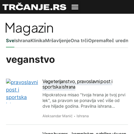
Magazin
Sve
Ishrana
Klinika
Mršavljenje
Ona trči
Oprema
Reč uredniš
veganstvo
Vegeterijanstvo, pravoslavni post i
sportska ishrana
Hipokratova misao "tvoja hrana je tvoj prvi
lek", sa pravom se ponavlja već više od
dve hiljade godina. Pravilna ishrana…
Aleksandar Manić
Ishrana
Vege burger – kompletan, ozbiljno ukusan