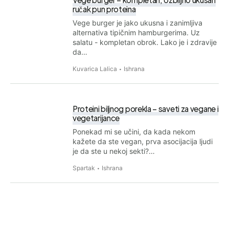
ručak pun proteina
Vege burger je jako ukusna i zanimljiva
alternativa tipičnim hamburgerima. Uz
salatu - kompletan obrok. Lako je i zdravije
da…
Kuvarica Lalica
Ishrana
Proteini biljnog porekla – saveti za vegane i
vegetarijance
Ponekad mi se učini, da kada nekom
kažete da ste vegan, prva asocijacija ljudi
je da ste u nekoj sekti?…
Spartak
Ishrana