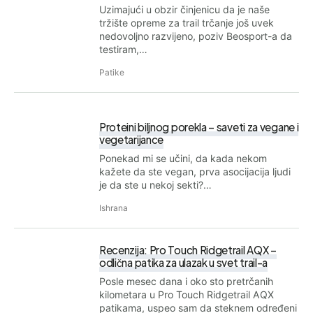
Uzimajući u obzir činjenicu da je naše
tržište opreme za trail trčanje još uvek
nedovoljno razvijeno, poziv Beosport-a da
testiram,…
Patike
Proteini biljnog porekla – saveti za vegane i
vegetarijance
Ponekad mi se učini, da kada nekom
kažete da ste vegan, prva asocijacija ljudi
je da ste u nekoj sekti?…
Ishrana
Recenzija: Pro Touch Ridgetrail AQX –
odlična patika za ulazak u svet trail-a
Posle mesec dana i oko sto pretrčanih
kilometara u Pro Touch Ridgetrail AQX
patikama, uspeo sam da steknem određeni