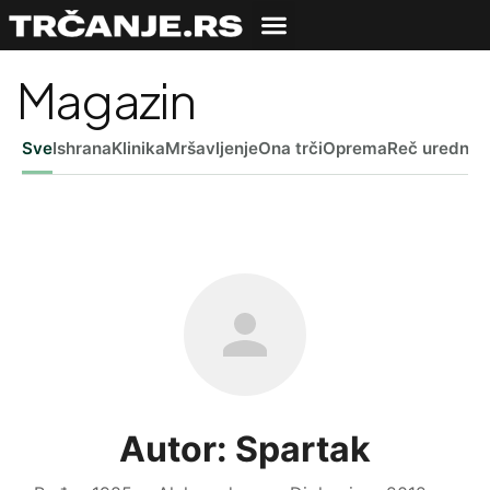
Magazin
Sve
Ishrana
Klinika
Mršavljenje
Ona trči
Oprema
Reč uredniš
Autor: Spartak