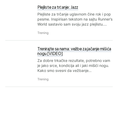
Plejliste za trčanje: Jazz
Plejliste za trčanje uglavnom čine rok i pop
pesme. Inspirisan tekstom na sajtu Runner’s
World sastavio sam svoju jazz plejlistu.…
Trening
Trenirajte sa nama: vežbe za jačanje mišića
nogu [VIDEO]
Za dobre trkačke rezultate, potrebno vam
je jako srce, kondicija ali i jaki mišići nogu.
Kako smo svesni da vežbanje…
Trening