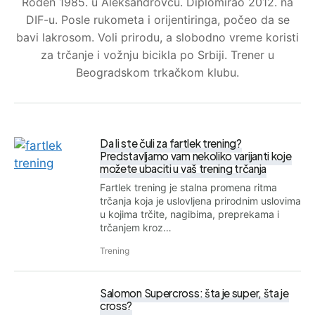
Rođen 1985. u Aleksandrovcu. Diplomirao 2012. na
DIF-u. Posle rukometa i orijentiringa, počeo da se
bavi lakrosom. Voli prirodu, a slobodno vreme koristi
za trčanje i vožnju bicikla po Srbiji. Trener u
Beogradskom trkačkom klubu.
Da li ste čuli za fartlek trening?
Predstavljamo vam nekoliko varijanti koje
možete ubaciti u vaš trening trčanja
Fartlek trening je stalna promena ritma
trčanja koja je uslovljena prirodnim uslovima
u kojima trčite, nagibima, preprekama i
trčanjem kroz…
Trening
Salomon Supercross: šta je super, šta je
cross?