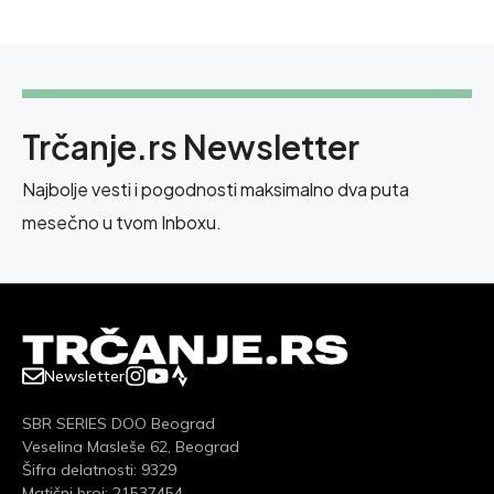
Trčanje.rs Newsletter
Najbolje vesti i pogodnosti maksimalno dva puta
mesečno u tvom Inboxu.
Newsletter
SBR SERIES DOO Beograd
Veselina Masleše 62, Beograd
Šifra delatnosti: 9329
Matični broj: 21537454