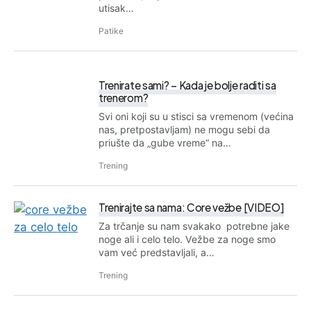
utisak…
Patike
Trenirate sami? – Kada je bolje raditi sa
trenerom?
Svi oni koji su u stisci sa vremenom (većina
nas, pretpostavljam) ne mogu sebi da
priušte da „gube vreme“ na…
Trening
Trenirajte sa nama: Core vežbe [VIDEO]
Za trčanje su nam svakako potrebne jake
noge ali i celo telo. Vežbe za noge smo
vam već predstavljali, a…
Trening