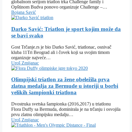
globalnom serijom triatlon trka Challenge family i
Opštinom Budva ponovo organizuje Challenge –…
Bojana Savić
Darko Savić: Triatlon je sport kojim može da
se bavi svako
Gost Trčanje.rs je bio Darko Savić, triatlonac, osnivač
kluba 11Tri Beograd ali i čovek koji sa svojim timom
organizuje najveće…
Uroš Zmijanac
Olimpijski triatlon za žene obeležila prva
zlatna medalja za Bermude u istoriji u borbi
velikih šampionki triatlona
Dvostruka svetska šampionka (2016,2017) u triatlonu
Flora Duffy sa Bermuda, dominirala je na trčanju i osvojila
prvu zlatnu olimpijsku medalju…
Uroš Zmijanac