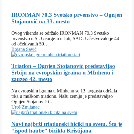
IRONMAN 70.3 Svetsko prvenstvo – Ognjen
Stojanović na 33. mestu
Ovog vikenda se održalo IRONMAN 70.3 Svetsko
prvenstvo u St. George-u u Juti, SAD. Učestvovalo je 44
od očekivanih 50…
Bojana Savić
Triatlon – Ognjen Stojanović predstavljao
Srbiju na evropskim igrama u MInhenu i
zauzeo 42. mesto
Na evropskim igrama u MInhenu se 13. avgusta održala
trka u muškom triatlonu. Našu zemlju je predstavaljao
Ognjen Stojanović i…
Uroš Zmijanac
Novi najbrži triatlonski bicikl na svetu. Šta je
“ispod haube” bicikla Kristijana