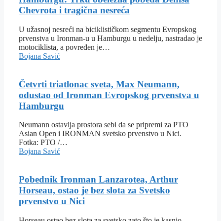
Chevrota i tragična nesreća
U užasnoj nesreći na biciklističkom segmentu Evropskog
prvenstva u Ironman-u u Hamburgu u nedelju, nastradao je
motociklista, a povređen je…
Bojana Savić
Četvrti triatlonac sveta, Max Neumann,
odustao od Ironman Evropskog prvenstva u
Hamburgu
Neumann ostavlja prostora sebi da se pripremi za PTO
Asian Open i IRONMAN svetsko prvenstvo u Nici.
Fotka: PTO /…
Bojana Savić
Pobednik Ironman Lanzarotea, Arthur
Horseau, ostao je bez slota za Svetsko
prvenstvo u Nici
Horseau ostao bez slota za svetsko zato što je kasnio