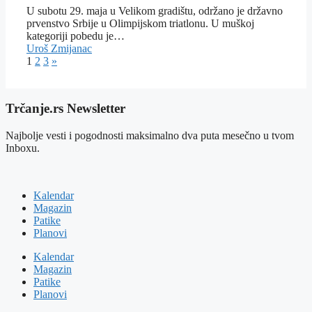
U subotu 29. maja u Velikom gradištu, održano je državno
prvenstvo Srbije u Olimpijskom triatlonu. U muškoj
kategoriji pobedu je…
Uroš Zmijanac
1
2
3
»
Trčanje.rs Newsletter
Najbolje vesti i pogodnosti maksimalno dva puta mesečno u tvom
Inboxu.
Kalendar
Magazin
Patike
Planovi
Kalendar
Magazin
Patike
Planovi