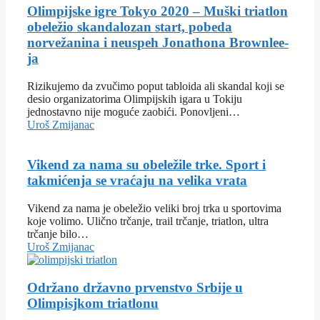
Olimpijske igre Tokyo 2020 – Muški triatlon
obeležio skandalozan start, pobeda
norvežanina i neuspeh Jonathona Brownlee-
ja
Rizikujemo da zvučimo poput tabloida ali skandal koji se
desio organizatorima Olimpijskih igara u Tokiju
jednostavno nije moguće zaobići. Ponovljeni…
Uroš Zmijanac
Vikend za nama su obeležile trke. Sport i
takmićenja se vraćaju na velika vrata
Vikend za nama je obeležio veliki broj trka u sportovima
koje volimo. Ulično trčanje, trail trčanje, triatlon, ultra
trčanje bilo…
Uroš Zmijanac
Održano državno prvenstvo Srbije u
Olimpisjkom triatlonu