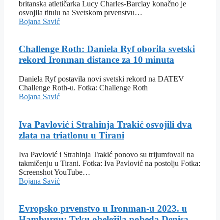
britanska atletičarka Lucy Charles-Barclay konačno je
osvojila titulu na Svetskom prvenstvu…
Bojana Savić
Challenge Roth: Daniela Ryf oborila svetski
rekord Ironman distance za 10 minuta
Daniela Ryf postavila novi svetski rekord na DATEV
Challenge Roth-u. Fotka: Challenge Roth
Bojana Savić
Iva Pavlović i Strahinja Trakić osvojili dva
zlata na triatlonu u Tirani
Iva Pavlović i Strahinja Trakić ponovo su trijumfovali na
takmičenju u Tirani. Fotka: Iva Pavlović na postolju Fotka:
Screenshot YouTube…
Bojana Savić
Evropsko prvenstvo u Ironman-u 2023. u
Hamburgu: Trku obeležila pobeda Denisa