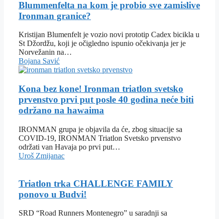
Blummenfelta na kom je probio sve zamislive
Ironman granice?
Kristijan Blumenfelt je vozio novi prototip Cadex bicikla u
St Džordžu, koji je očigledno ispunio očekivanja jer je
Norvežanin na…
Bojana Savić
Kona bez kone! Ironman triatlon svetsko
prvenstvo prvi put posle 40 godina neće biti
održano na hawaima
IRONMAN grupa je objavila da će, zbog situacije sa
COVID-19, IRONMAN Triatlon Svetsko prvenstvo
održati van Havaja po prvi put…
Uroš Zmijanac
Triatlon trka CHALLENGE FAMILY
ponovo u Budvi!
SRD “Road Runners Montenegro” u saradnji sa