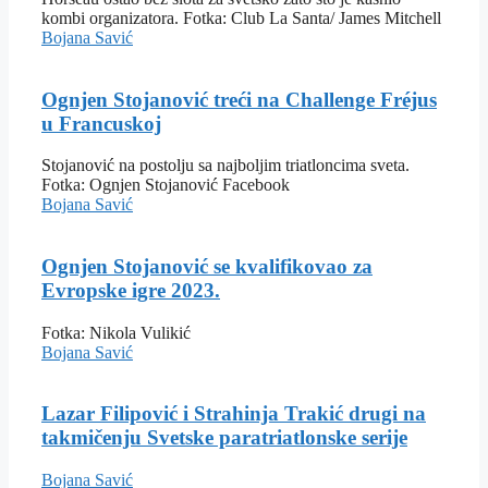
kombi organizatora. Fotka: Club La Santa/ James Mitchell
Bojana Savić
Ognjen Stojanović treći na Challenge Fréjus
u Francuskoj
Stojanović na postolju sa najboljim triatloncima sveta.
Fotka: Ognjen Stojanović Facebook
Bojana Savić
Ognjen Stojanović se kvalifikovao za
Evropske igre 2023.
Fotka: Nikola Vulikić
Bojana Savić
Lazar Filipović i Strahinja Trakić drugi na
takmičenju Svetske paratriatlonske serije
Bojana Savić