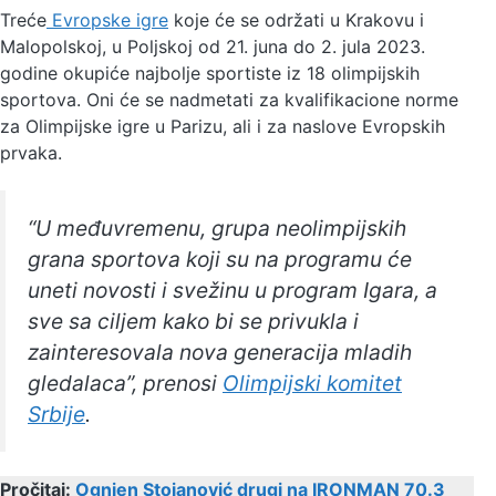
Treće
Evropske igre
koje će se održati u Krakovu i
Malopolskoj, u Poljskoj od 21. juna do 2. jula 2023.
godine okupiće najbolje sportiste iz 18 olimpijskih
sportova. Oni će se nadmetati za kvalifikacione norme
za Olimpijske igre u Parizu, ali i za naslove Evropskih
prvaka.
“U međuvremenu, grupa neolimpijskih
grana sportova koji su na programu će
uneti novosti i svežinu u program Igara, a
sve sa ciljem kako bi se privukla i
zainteresovala nova generacija mladih
gledalaca”, prenosi
Olimpijski komitet
Srbije
.
Pročitaj:
Ognjen Stojanović drugi na IRONMAN 70.3