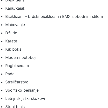
Kanu/kajak
Biciklizam – brdski biciklizam i BMX slobodnim stilom
Mačevanje
Džudo
Karate
Kik boks
Moderni petoboj
Ragbi sedam
Padel
Streličarstvo
Sportsko penjanje
Letnji skijaški skokovi
Stoni tenis