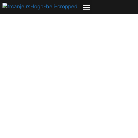
Ognjen Stojanović se
kvalifikovao za
Evropske igre 2023.
05.05.2023
Bojana Savić
2 min čitanja