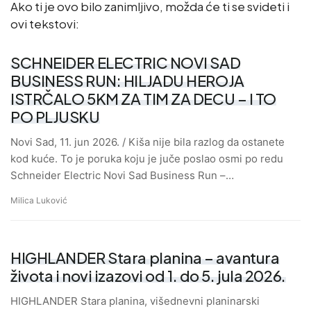
Ako ti je ovo bilo zanimljivo, možda će ti se svideti i
ovi tekstovi:
SCHNEIDER ELECTRIC NOVI SAD
BUSINESS RUN: HILJADU HEROJA
ISTRČALO 5KM ZA TIM ZA DECU – I TO
PO PLJUSKU
Novi Sad, 11. jun 2026. / Kiša nije bila razlog da ostanete
kod kuće. To je poruka koju je juče poslao osmi po redu
Schneider Electric Novi Sad Business Run –…
Milica Luković
HIGHLANDER Stara planina – avantura
života i novi izazovi od 1. do 5. jula 2026.
HIGHLANDER Stara planina, višednevni planinarski