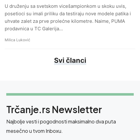
U druženju sa svetskom vicešampionkom u skoku uvis,
posetioci su imali priliku da testiraju nove modele patika i
uhvate zalet za prve prolećne kilometre. Naime, PUMA
prodavnica u TC Galerija…
Milica Luković
Svi članci
Trčanje.rs Newsletter
Najbolje vesti i pogodnosti maksimalno dva puta
mesečno u tvom Inboxu.