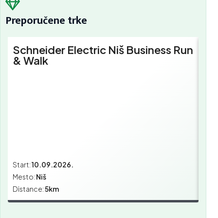
Preporučene trke
Schneider Electric Niš Business Run
Sc
& Walk
Bu
Start:
10.09.2026.
Star
Mesto:
Niš
Mes
Distance:
5km
Dist