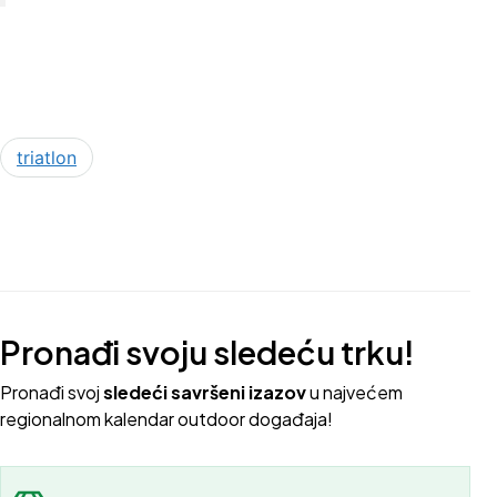
triatlon
Pronađi svoju sledeću trku!
Pron
ađi svoj
sledeći savršeni izazov
u najvećem
regionalnom kalendar outdoor događaja!