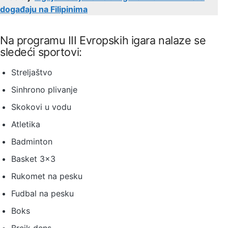
događaju na Filipinima
Na programu III Evropskih igara nalaze se
sledeći sportovi:
Streljaštvo
Sinhrono plivanje
Skokovi u vodu
Atletika
Badminton
Basket 3×3
Rukomet na pesku
Fudbal na pesku
Boks
Brejk dens