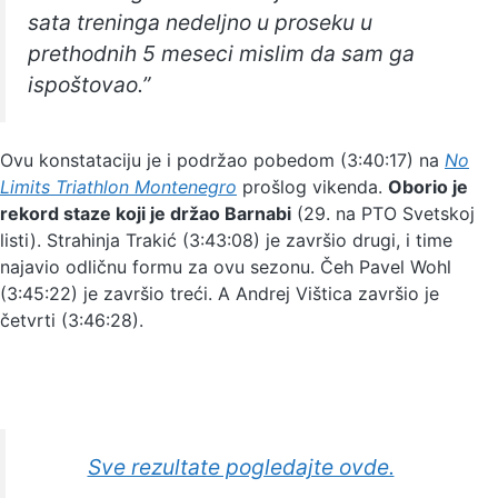
sata treninga nedeljno u proseku u
prethodnih 5 meseci mislim da sam ga
ispoštovao.”
Ovu konstataciju je i podržao pobedom (3:40:17) na
No
Limits Triathlon Montenegro
prošlog vikenda.
Oborio je
rekord staze koji je držao Barnabi
(29. na PTO Svetskoj
listi). Strahinja Trakić (3:43:08) je završio drugi, i time
najavio odličnu formu za ovu sezonu. Čeh Pavel Wohl
(3:45:22) je završio treći. A Andrej Vištica završio je
četvrti (3:46:28).
Sve rezultate pogledajte ovde.