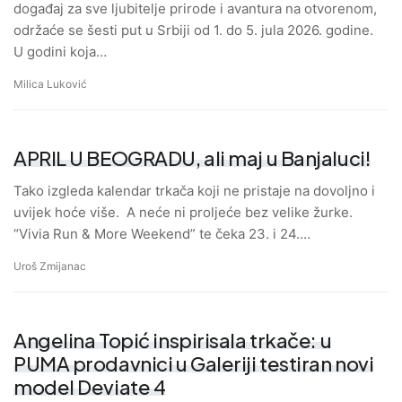
događaj za sve ljubitelje prirode i avantura na otvorenom,
održaće se šesti put u Srbiji od 1. do 5. jula 2026. godine.
U godini koja…
Milica Luković
APRIL U BEOGRADU, ali maj u Banjaluci!
Tako izgleda kalendar trkača koji ne pristaje na dovoljno i
uvijek hoće više. A neće ni proljeće bez velike žurke.
“Vivia Run & More Weekend” te čeka 23. i 24.…
Uroš Zmijanac
Angelina Topić inspirisala trkače: u
PUMA prodavnici u Galeriji testiran novi
model Deviate 4