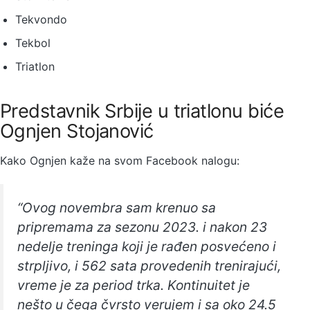
Tekvondo
Tekbol
Triatlon
Predstavnik Srbije u triatlonu biće
Ognjen Stojanović
Kako Ognjen kaže na svom Facebook nalogu:
“Ovog novembra sam krenuo sa
pripremama za sezonu 2023. i nakon 23
nedelje treninga koji je rađen posvećeno i
strpljivo, i 562 sata provedenih trenirajući,
vreme je za period trka. Kontinuitet je
nešto u čega čvrsto verujem i sa oko 24.5