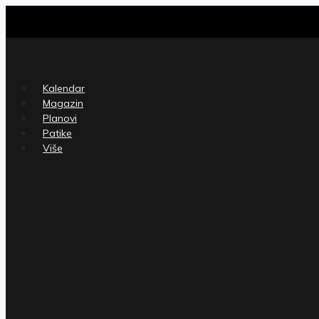
Skip
to
content
Kalendar
Magazin
Planovi
Patike
Više