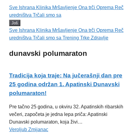
Sve
Ishrana
Klinika
Mršavljenje
Ona trči
Oprema
Reč
uredništva
Trčali smo sa
Još
Sve
Ishrana
Klinika
Mršavljenje
Ona trči
Oprema
Reč
uredništva
Trčali smo sa
Trening
Trke
Zdravlje
dunavski polumaraton
Tradicija koja traje: Na jučerašnji dan pre
25 godina održan 1. Apatinski Dunavski
polumaraton!
Pre tačno 25 godina, u okviru 32. Apatinskih ribarskih
večeri, započeta je jedna lepa priča: Apatinski
Dunavski polumaraton, koja živi…
Veroljub Zmijanac