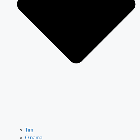
Tim
O nama