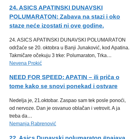
24. ASICS APATINSKI DUNAVSKI
POLUMARATON: Zabava na stazi i oko
staze neće izostati ni ove godine.
24. ASICS APATINSKI DUNAVSKI POLUMARATON
održaće se 20. oktobra u Banji Junaković, kod Apatina.
Takmičare očekuju 3 trke: Polumaraton, Trka…
Nevena Prokić
NEED FOR SPEED: APATIN – ili priča o
tome kako se snovi ponekad i ostvare
Nedelja je, 21.oktobar. Zaspao sam tek posle ponoći,
od nervoze. Dan je osvanuo oblačan i vetrovit. A ja
treba da…
Nemanja Rabrenović
22. Asics Dunavski polumaraton #najava