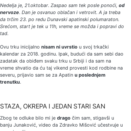
Nedelja je, 21.oktobar
.
Zaspao sam tek posle ponoći,
od
nervoze
.
Dan je osvanuo oblačan i vetrovit. A ja treba
da trčim 23. po redu Dunavski apatinski polumaraton.
Srećom, start je tek u 11h, vreme se možda i popravi do
tad.
Ovu trku inicijalno
nisam ni uvrstio
u svoj trkački
kalendar za 2018. godinu. Ipak, budući da sam sebi dao
zadatak da obiđem svaku trku u Srbiji i da sam na
vreme shvatio da ću taj vikend provesti kod rodbine na
severu, prijavio sam se za Apatin
u poslednjem
trenutku
.
STAZA, OKREPA I JEDAN STARI SAN
Zbog te odluke bilo mi je
drago
čim sam, stigavši u
banju Junaković, video da Zdravko Mišović učestvuje u