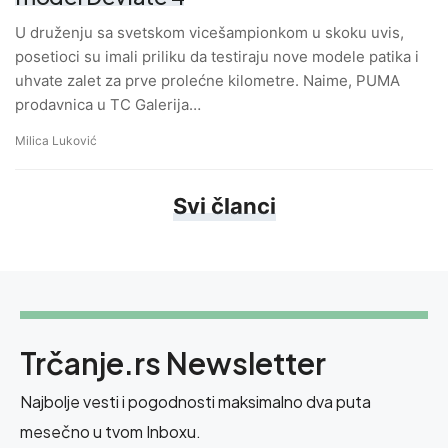
U druženju sa svetskom vicešampionkom u skoku uvis,
posetioci su imali priliku da testiraju nove modele patika i
uhvate zalet za prve prolećne kilometre. Naime, PUMA
prodavnica u TC Galerija…
Milica Luković
Svi članci
Trčanje.rs Newsletter
Najbolje vesti i pogodnosti maksimalno dva puta
mesečno u tvom Inboxu.