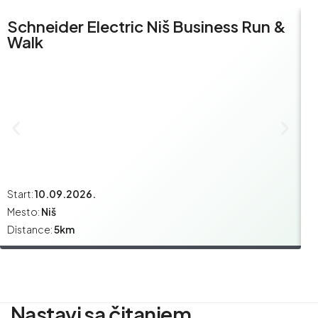
Schneider Electric Niš Business Run &
S
Walk
R
Start:
10.09.2026.
St
Mesto:
Niš
M
Distance:
5km
Di
Nastavi sa čitanjem