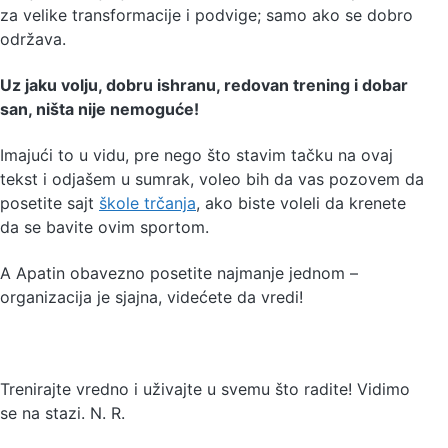
za velike transformacije i podvige; samo ako se dobro
održava.
Uz jaku volju, dobru ishranu, redovan trening i dobar
san, ništa nije nemoguće!
Imajući to u vidu, pre nego što stavim tačku na ovaj
tekst i odjašem u sumrak, voleo bih da vas pozovem da
posetite sajt
škole trčanja
, ako biste voleli da krenete
da se bavite ovim sportom.
A Apatin obavezno posetite najmanje jednom –
organizacija je sjajna, videćete da vredi!
Trenirajte vredno i uživajte u svemu što radite! Vidimo
se na stazi. N. R.