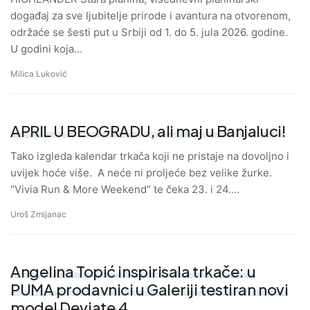
događaj za sve ljubitelje prirode i avantura na otvorenom,
održaće se šesti put u Srbiji od 1. do 5. jula 2026. godine.
U godini koja…
Milica Luković
APRIL U BEOGRADU, ali maj u Banjaluci!
Tako izgleda kalendar trkača koji ne pristaje na dovoljno i
uvijek hoće više. A neće ni proljeće bez velike žurke.
“Vivia Run & More Weekend” te čeka 23. i 24.…
Uroš Zmijanac
Angelina Topić inspirisala trkače: u
PUMA prodavnici u Galeriji testiran novi
model Deviate 4