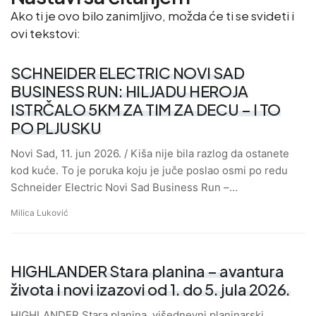
Ako ti je ovo bilo zanimljivo, možda će ti se svideti i
ovi tekstovi:
SCHNEIDER ELECTRIC NOVI SAD
BUSINESS RUN: HILJADU HEROJA
ISTRČALO 5KM ZA TIM ZA DECU – I TO
PO PLJUSKU
Novi Sad, 11. jun 2026. / Kiša nije bila razlog da ostanete
kod kuće. To je poruka koju je juče poslao osmi po redu
Schneider Electric Novi Sad Business Run –…
Milica Luković
HIGHLANDER Stara planina – avantura
života i novi izazovi od 1. do 5. jula 2026.
HIGHLANDER Stara planina, višednevni planinarski