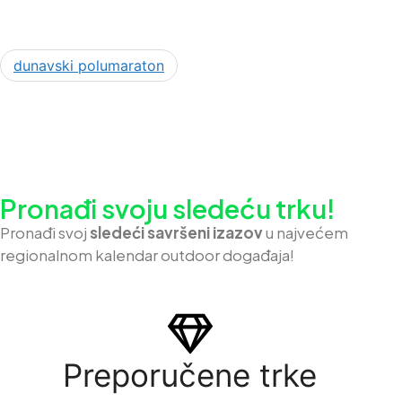
dunavski polumaraton
Pronađi svoju sledeću trku!
Pron
ađi svoj
sledeći savršeni izazov
u najvećem
regionalnom kalendar outdoor događaja!
Preporučene trke