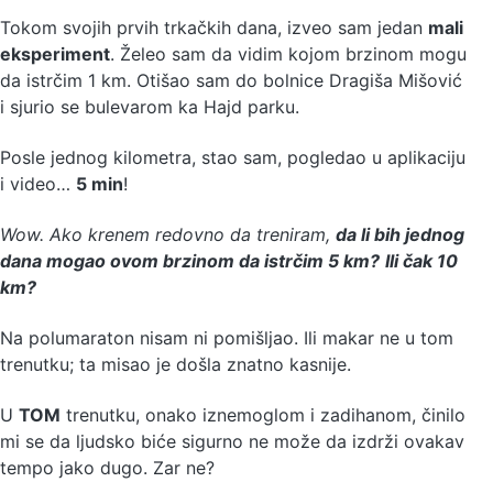
Tokom svojih prvih trkačkih dana, izveo sam jedan
mali
eksperiment
. Želeo sam da vidim kojom brzinom mogu
da istrčim 1 km. Otišao sam do bolnice Dragiša Mišović
i sjurio se bulevarom ka Hajd parku.
Posle jednog kilometra, stao sam, pogledao u aplikaciju
i video…
5 min
!
Wow. Ako krenem redovno da treniram,
da li bih jednog
dana mogao ovom brzinom da istrčim 5 km?
Ili čak 10
km?
Na polumaraton nisam ni pomišljao. Ili makar ne u tom
trenutku; ta misao je došla znatno kasnije.
U
TOM
trenutku, onako iznemoglom i zadihanom, činilo
mi se da ljudsko biće sigurno ne može da izdrži ovakav
tempo jako dugo. Zar ne?