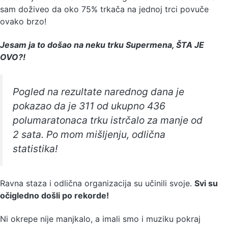
sam doživeo da oko 75% trkača na jednoj trci povuče
ovako brzo!
Jesam ja to došao na neku trku Supermena, ŠTA JE
OVO?!
Pogled na rezultate narednog dana je
pokazao da je 311 od ukupno 436
polumaratonaca trku istrčalo za manje od
2 sata. Po mom mišljenju, odlična
statistika!
Ravna staza i odlična organizacija su učinili svoje.
Svi su
očigledno došli po rekorde!
Ni okrepe nije manjkalo, a imali smo i muziku pokraj