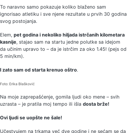
To naravno samo pokazuje koliko blaženo sam
ignorisao atletiku i sve njene rezultate u prvih 30 godina
svog postojanja.
Elem,
pet godina i nekoliko hiljada istrčanih kilometara
kasnije
, stajao sam na startu jedne polutke sa idejom
da učinim upravo to – da je istrčim za oko 1.45! (pejs od
5 min/km).
I zato sam od starta krenuo oštro
.
Foto: Erika Blašković
Na moje zaprepašćenje, gomila ljudi oko mene – svih
uzrasta – je pratila moj tempo ili išla
dosta brže!
Ovi ljudi se uopšte ne šale!
Učestvujem na trkama već dve godine i ne sećam se da