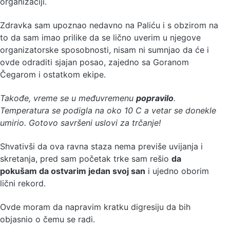
organizaciji.
Zdravka sam upoznao nedavno na Paliću i s obzirom na
to da sam imao prilike da se lično uverim u njegove
organizatorske sposobnosti, nisam ni sumnjao da će i
ovde odraditi sjajan posao, zajedno sa Goranom
Čegarom i ostatkom ekipe.
Takođe, vreme se u međuvremenu
popravilo
.
Temperatura se podigla na oko 10 C a vetar se donekle
umirio. Gotovo savršeni uslovi za trčanje!
Shvativši da ova ravna staza nema previše uvijanja i
skretanja, pred sam početak trke sam rešio
da
pokušam da ostvarim jedan svoj san
i ujedno oborim
lični rekord.
Ovde moram da napravim kratku digresiju da bih
objasnio o čemu se radi.