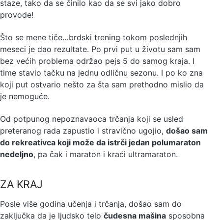
staze, tako da se činilo kao da se svi jako dobro
provode!
Što se mene tiče…brdski trening tokom poslednjih
meseci je dao rezultate. Po prvi put u životu sam sam
bez većih problema održao pejs 5 do samog kraja. I
time stavio tačku na jednu odličnu sezonu. I po ko zna
koji put ostvario nešto za šta sam prethodno mislio da
je nemoguće.
Od potpunog nepoznavaoca trčanja koji se usled
preteranog rada zapustio i stravično ugojio,
došao sam
do rekreativca koji može da istrči jedan polumaraton
nedeljno
, pa čak i maraton i kraći ultramaraton.
ZA KRAJ
Posle više godina učenja i trčanja, došao sam do
zaključka da je ljudsko telo
čudesna mašina
sposobna