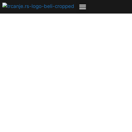
NEED FOR SPEED:
APATIN – ili priča o
tome kako se snovi
ponekad i ostvare
30.10.2018
Nemanja Rabrenović
4 min čitanja