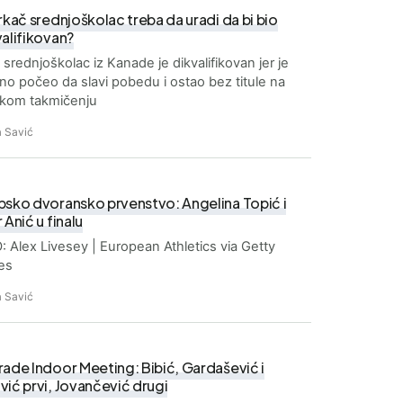
rkač srednjoškolac treba da uradi da bi bio
valifikovan?
̌ srednjoškolac iz Kanade je dikvalifikovan jer je
no počeo da slavi pobedu i ostao bez titule na
kom takmičenju
 Savić
psko dvoransko prvenstvo: Angelina Topić i
 Anić u finalu
 Alex Livesey | European Athletics via Getty
es
 Savić
rade Indoor Meeting: Bibić, Gardašević i
ić prvi, Jovančević drugi