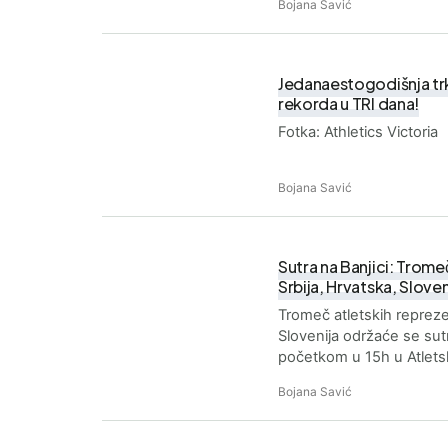
Bojana Savić
Jedanaestogodišnja trk
rekorda u TRI dana!
Fotka: Athletics Victoria
Bojana Savić
Sutra na Banjici: Tromec
Srbija, Hrvatska, Sloven
Tromeč atletskih reprezen
Slovenija održaće se sut
početkom u 15h u Atlets
Bojana Savić