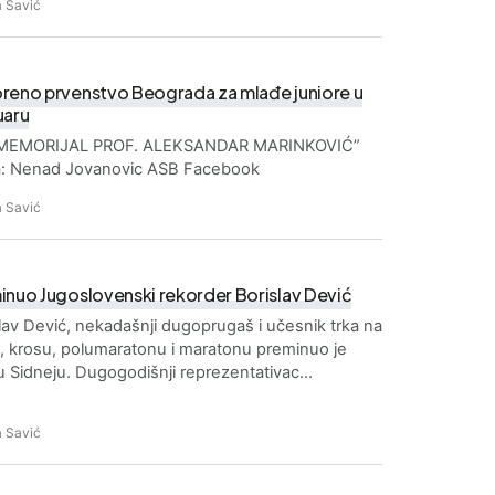
 Savić
reno prvenstvo Beograda za mlađe juniore u
uaru
 “MEMORIJAL PROF. ALEKSANDAR MARINKOVIĆ”
a: Nenad Jovanovic ASB Facebook
 Savić
inuo Jugoslovenski rekorder Borislav Dević
lav Dević, nekadašnji dugoprugaš i učesnik trka na
 krosu, polumaratonu i maratonu preminuo je
u Sidneju. Dugogodišnji reprezentativac…
 Savić