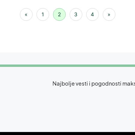
«
1
2
3
4
»
Najbolje vesti i pogodnosti ma