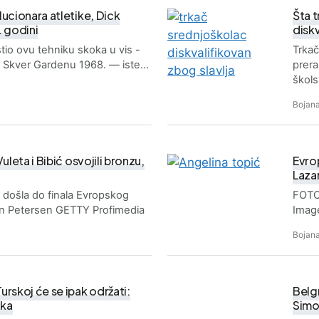
ucionara atletike, Dick
Šta t
. godini
disk
stio ovu tehniku skoka u vis -
Trkac
 Skver Gardenu 1968. — iste…
prera
škols
Bojana
uleta i Bibić osvojili bronzu,
Evro
Lazar
 su došla do finala Evropskog
FOTO:
ian Petersen GETTY Profimedia
Imag
Bojana
rskoj će se ipak održati:
Belg
ika
Simov