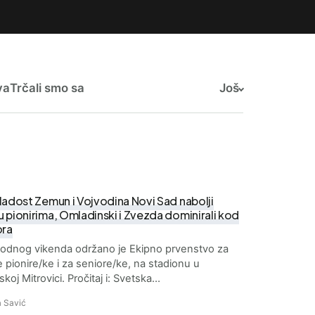
va
Trčali smo sa
Još
ladost Zemun i Vojvodina Novi Sad nabolji
 pionirima, Omladinski i Zvezda dominirali kod
ora
odnog vikenda održano je Ekipno prvenstvo za
je pionire/ke i za seniore/ke, na stadionu u
koj Mitrovici. Pročitaj i: Svetska…
 Savić