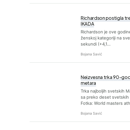
Richardson postigla tr
IKADA
Richardson je ove godine
ženskoj kategoriji na sv
sekundi (+4,1…
Bojana Savić
Neizvesna trka 90-godi
metara
Trka najboljih svetskih M
sa preko deset svetskih 
Fotka: World masters ath
Bojana Savić