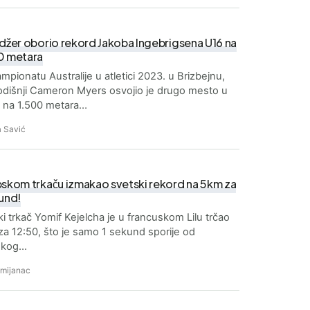
jdžer oborio rekord Jakoba Ingebrigsena U16 na
0 metara
mpionatu Australije u atletici 2023. u Brizbejnu,
dišnji Cameron Myers osvojio je drugo mesto u
u na 1.500 metara…
 Savić
pskom trkaču izmakao svetski rekord na 5km za
kund!
ki trkač Yomif Kejelcha je u francuskom Lilu trčao
a 12:50, što je samo 1 sekund sporije od
skog…
Zmijanac