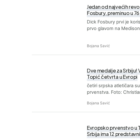
Jedan od najvećih revol
Fosbury, preminuo u 76
Dick Fosbury prvi je kori
prvo glavom na Medison
Bojana Savić
Dve medalje za Srbiju! V
Topić četvrta u Evropi
četiri srpska atletičara
prvenstva. Foto: Christ
Bojana Savić
Evropsko prvenstvo u Tu
Srbija ima 12 predstavn