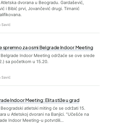
Atletska dvorana u Beogradu. Gardašević,
ić i Bibić prvi, Jovančević drugi. Tirnanić
alifikovana.
 Savić
je spremno za osmi Belgrade Indoor Meeting
 Belgrade Indoor Meeting održaće se ove srede
2.) sa početkom u 15.20.
 Savić
ade Indoor Meeting: Elita stiže u grad
Beogradski atletski miting će se održati 15.
ara u Atletskoj dvorani na Banjici. “Učešće na
ade Indoor Meeting-u potvrdili…