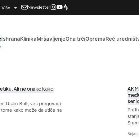
Newsletter
Više
e
Ishrana
Klinika
Mršavljenje
Ona trči
Oprema
Reč uredništ
tletiku. Ali ne onako kako
AK M
među
seni
er, Usain Bolt, već pregovara
Preth
 tome kako može da utiče na
stari
…
Srems
Bojana