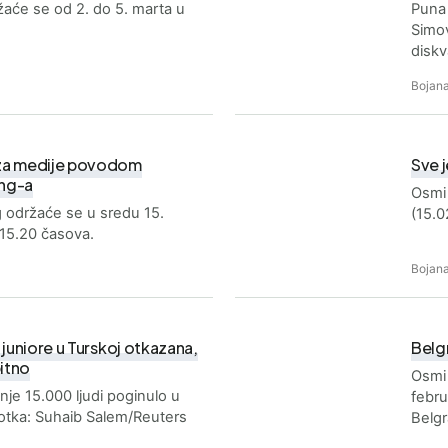
aće se od 2. do 5. marta u
Puna 
Simov
diskv
Bojana
 za medije povodom
Sve 
ing-a
Osmi
 održaće se u sredu 15.
(15.0
15.20 časova.
Bojana
 juniore u Turskoj otkazana,
Belgr
itno
Osmi 
nje 15.000 ljudi poginulo u
febru
. Fotka: Suhaib Salem/Reuters
Belgr