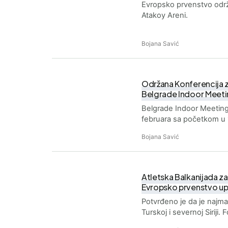
Evropsko prvenstvo održ
Atakoy Areni.
Bojana Savić
Održana Konferencija
Belgrade Indoor Meet
Belgrade Indoor Meeting
februara sa početkom u 
Bojana Savić
Atletska Balkanijada za
Evropsko prvenstvo up
Potvrđeno je da je najma
Turskoj i severnoj Siriji