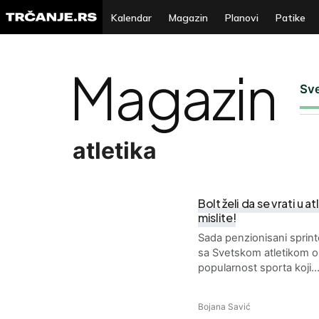
Kalendar
Magazin
Planovi
Patike
Magazin
Sv
atletika
Bolt želi da se vrati u a
mislite!
Sada penzionisani sprint
sa Svetskom atletikom o
popularnost sporta koji
Bojana Savić