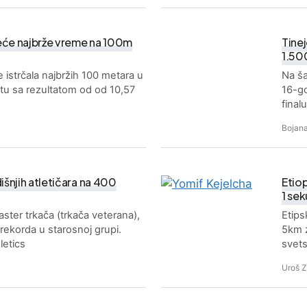
eće najbrže vreme na 100m
Tine
1.50
 istrčala najbržih 100 metara u
Na ša
etu sa rezultatom od od 10,57
16-go
final
Bojana
šnjih atletičara na 400
Etio
1 se
aster trkača (trkača veterana),
Etips
rekorda u starosnoj grupi.
5km z
letics
svet
Uroš 