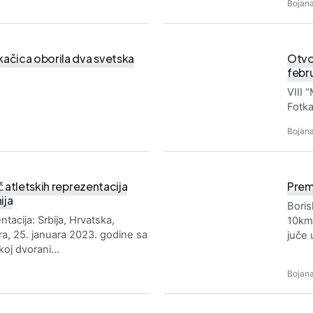
Bojana
ačica oborila dva svetska
Otvo
febr
VIII
Fotk
Bojana
̌ atletskih reprezentacija
Prem
ija
Boris
tacija: Srbija, Hrvatska,
10km,
ra, 25. januara 2023. godine sa
juče 
koj dvorani…
Bojana