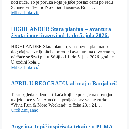
kod kuće. To je poruka koju je juče poslao osmi po redu
Schneider Electric Novi Sad Business Run –…
Milica Luković
HIGHLANDER Stara planina – avantura
života i novi izazovi od 1. do 5. jula 2026.
HIGHLANDER Stara planina, višednevni planinarski
događaj za sve ljubitelje prirode i avantura na otvorenom,
održaće se šesti put u Srbiji od 1. do 5. jula 2026. godine.
U godini koja…
Milica Luković
APRIL U BEOGRADU, ali maj u Banjaluci!
Tako izgleda kalendar trkača koji ne pristaje na dovoljno i
uvijek hoće više. A neće ni proljeće bez velike žurke.
“Vivia Run & More Weekend” te čeka 23. i 24.…
Uroš Zmijanac
Angelina Topić inspirisala trkače: u PUMA