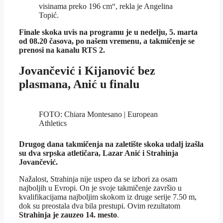
visinama preko 196 cm“, rekla je Angelina
Topić.
Finale skoka uvis na programu je u nedelju, 5. marta
od 08.20 časova, po našem vremenu, a takmičenje se
prenosi na kanalu RTS 2.
Jovančević i Kijanović bez
plasmana, Anić u finalu
FOTO: Chiara Montesano | European
Athletics
Drugog dana takmičenja na zaletište skoka udalj izašla
su dva srpska atletičara, Lazar Anić i Strahinja
Jovančević.
Nažalost, Strahinja nije uspeo da se izbori za osam
najboljih u Evropi. On je svoje takmičenje završio u
kvalifikacijama najboljim skokom iz druge serije 7.50 m,
dok su preostala dva bila prestupi. Ovim rezultatom
Strahinja je zauzeo 14. mesto
.