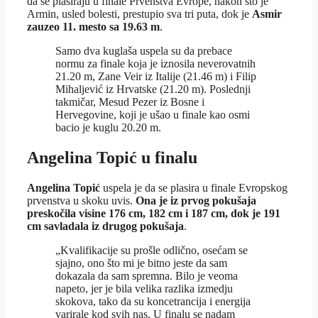
da se plasiraju u finale Prvenstva Evrope, nakon što je
Armin, usled bolesti, prestupio sva tri puta, dok je
Asmir
zauzeo 11. mesto sa 19.63 m
.
Samo dva kuglaša uspela su da prebace
normu za finale koja je iznosila neverovatnih
21.20 m, Zane Veir iz Italije (21.46 m) i Filip
Mihaljević iz Hrvatske (21.20 m). Poslednji
takmičar, Mesud Pezer iz Bosne i
Hervegovine, koji je ušao u finale kao osmi
bacio je kuglu 20.20 m.
Angelina Topić u finalu
Angelina Topić
uspela je da se plasira u finale Evropskog
prvenstva u skoku uvis.
Ona je iz prvog pokušaja
preskočila visine 176 cm, 182 cm i 187 cm, dok je 191
cm savladala iz drugog pokušaja
.
„Kvalifikacije su prošle odlično, osećam se
sjajno, ono što mi je bitno jeste da sam
dokazala da sam spremna. Bilo je veoma
napeto, jer je bila velika razlika izmedju
skokova, tako da su koncetrancija i energija
varirale kod svih nas. U finalu se nadam