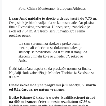
Foto: Chiara Montesano | European Athletics
Lazar Anić najdalje je skočio u drugoj seriji do 7.75 m.
Ovaj skok je bio dovoljan da se kao osmi atletičar plasira u
finale Evropskog prvenstva. U prvoj seriji zabeležio je
skok od 7.54 m. A u trećoj seriji uhvatio grč i samo
pretrčao pesak.
„Ja sam spreman za skokove preko osam
metara, ali videćemo sa doktorom kakva je
situacija sa povredom i da li ću biti u stanju da
skačem u finalu koje je u nedelju“, rekao je
Anić.
Četiri takmičara uspela su da preskoče normu za finale.
Najdalji skok zabeležio je Montler Thobias iz Švedske sa
8.14 m.
Finale skoka udalj na programu je u nedelju, 5. marta
od 8.12 časova, po našem vremenu.
Boško Kijanović trčao je u petoj kvalifikacionoj grupi
na 400 m i zauzeo četvrto mesto rezultatom 47.36 s.
Nažalost ovaj rezultat nije bio dovoljan za prolazak u