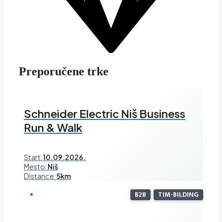
Preporučene trke
Schneider Electric Niš Business
Run & Walk
Start:
10.09.2026.
Mesto:
Niš
Distance:
5km
B2B
TIM-BILDING