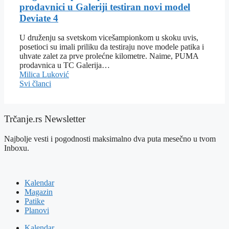
prodavnici u Galeriji testiran novi model
Deviate 4
U druženju sa svetskom vicešampionkom u skoku uvis,
posetioci su imali priliku da testiraju nove modele patika i
uhvate zalet za prve prolećne kilometre. Naime, PUMA
prodavnica u TC Galerija…
Milica Luković
Svi članci
Trčanje.rs Newsletter
Najbolje vesti i pogodnosti maksimalno dva puta mesečno u tvom
Inboxu.
Kalendar
Magazin
Patike
Planovi
Kalendar