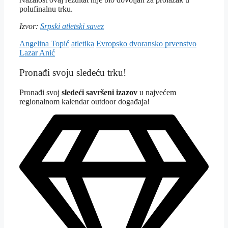
polufinalnu trku.
Izvor:
Srpski atletski savez
Angelina Topić
atletika
Evropsko dvoransko prvenstvo
Lazar Anić
Tagovi
Pronađi svoju sledeću trku!
Pron
ađi svoj
sledeći savršeni izazov
u najvećem
regionalnom kalendar outdoor događaja!