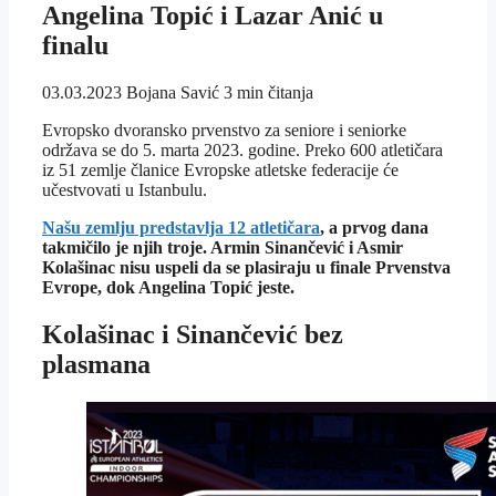
Angelina Topić i Lazar Anić u
finalu
03.03.2023
Bojana Savić
3 min čitanja
Evropsko dvoransko prvenstvo za seniore i seniorke
održava se do 5. marta 2023. godine. Preko 600 atletičara
iz 51 zemlje članice Evropske atletske federacije će
učestvovati u Istanbulu.
Našu zemlju predstavlja 12 atletičara
, a prvog dana
takmičilo je njih troje. Armin Sinančević i Asmir
Kolašinac nisu uspeli da se plasiraju u finale Prvenstva
Evrope, dok Angelina Topić jeste.
Kolašinac i Sinančević bez
plasmana