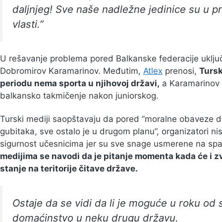
daljnjeg! Sve naše nadležne jedinice su u p
vlasti.”
U rešavanje problema pored Balkanske federacije uključi
Dobromirov Karamarinov. Međutim,
Atlex
prenosi,
Tursk
periodu nema sporta u njihovoj državi,
a Karamarinov n
balkansko takmičenje nakon juniorskog.
Turski mediji saopštavaju da pored ”moralne obaveze d
gubitaka, sve ostalo je u drugom planu”, organizatori 
sigurnost učesnicima jer su sve snage usmerene na spa
medijima se navodi da je pitanje momenta kada će i 
stanje na teritorije čitave države.
Ostaje da se vidi da li je moguće u roku od
domaćinstvo u neku drugu državu.