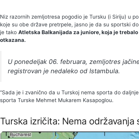
Niz razornih zemljotresa pogodio je Tursku (i Siriju) u p
koje su obe države pretrpele, jasno je da su sportski d
je tako
Atletska Balkanijada za juniore, koja je trebalo
otkazana.
U ponedeljak 06. februara, zemljotres jačin
registrovan je nedaleko od Istambula.
“Sada je i zvanično da u Turskoj nema sporta do daljnjeg
sporta Turske Mehmet Mukarem Kasapoglou.
Turska izričita: Nema održavanja