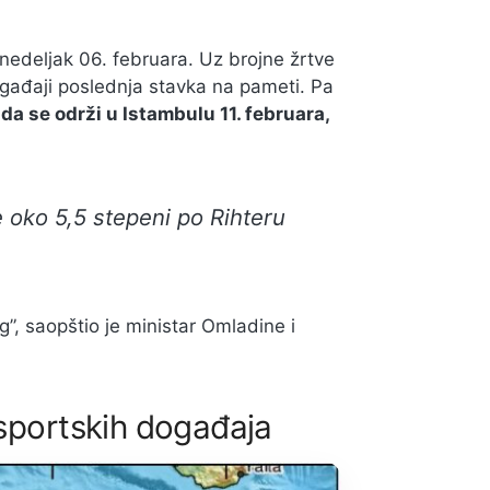
onedeljak 06. februara. Uz brojne žrtve
ogađaji poslednja stavka na pameti. Pa
 da se održi u Istambulu 11. februara,
e oko 5,5 stepeni po Rihteru
”, saopštio je ministar Omladine i
 sportskih događaja