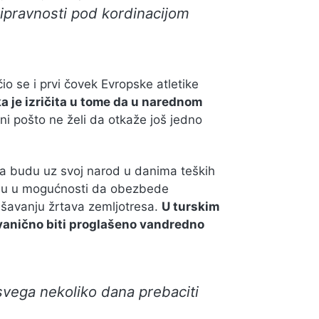
ripravnosti pod kordinacijom
o se i prvi čovek Evropske atletike
a je izričita u tome da u narednom
i pošto ne želi da otkaže još jedno
a budu uz svoj narod u danima teških
nisu u mogućnosti da obezbede
šavanju žrtava zemljotresa.
U turskim
zvanično biti proglašeno vandredno
 svega nekoliko dana prebaciti