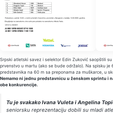
Srpski atletski savez i selektor Edin Zuković saopštili s
prvenstvo u martu (ako se bude održalo). Na spisku je
predstavnika na 60 m sa preponama za muškarce, u sko
Nemamo ni jednu predstavnicu u ženskom sprintu i n
obe konkurencije.
Tu je svakako Ivana Vuleta i Angelina Topi
seniorsku reprezentaciju dobili su mladi at