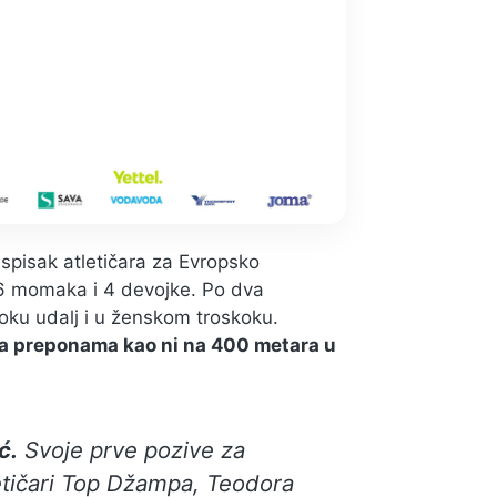
u spisak atletičara za Evropsko
 6 momaka i 4 devojke. Po dva
ku udalj i u ženskom troskoku.
a preponama kao ni na 400 metara u
ć.
Svoje prve pozive za
letičari Top Džampa, Teodora