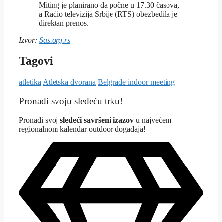
Miting je planirano da počne u 17.30 časova,
a Radio televizija Srbije (RTS) obezbedila je
direktan prenos.
Izvor:
Sas.org.rs
Tagovi
atletika
Atletska dvorana
Belgrade indoor meeting
Pronađi svoju sledeću trku!
Pron
ađi svoj
sledeći savršeni izazov
u najvećem
regionalnom kalendar outdoor događaja!