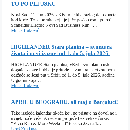
TO PO PLJUSKU
Novi Sad, 11. jun 2026. / Kiša nije bila razlog da ostanete
kod kuće. To je poruka koju je juče poslao osmi po redu
Schneider Electric Novi Sad Business Run –…
Milica Luković
HIGHLANDER Stara planina – avantura
života i novi izazovi od 1. do 5. jula 2026.
HIGHLANDER Stara planina, višednevni planinarski
događaj za sve ljubitelje prirode i avantura na otvorenom,
održaće se šesti put u Srbiji od 1. do 5. jula 2026. godine.
U godini koja…
Milica Luković
APRIL U BEOGRADU, ali maj u Banjaluci!
Tako izgleda kalendar trkača koji ne pristaje na dovoljno i
uvijek hoće više. A neće ni proljeće bez velike žurke.
“Vivia Run & More Weekend” te čeka 23. i 24.…
Uroš Zmijanac