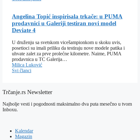
Angelina Topić inspirisala trkače: u PUMA
prodavnici u Galeriji testiran novi model
Deviate 4
U druženju sa svetskom vicešampionkom u skoku uvis,
posetioci su imali priliku da testiraju nove modele patika i
uhvate zalet za prve prolećne kilometre. Naime, PUMA
prodavnica u TC Galerija…
Milica Luković
Svi članci
Trčanje.rs Newsletter
Najbolje vesti i pogodnosti maksimalno dva puta mesečno u tvom
Inboxu.
Kalendar
Magazin