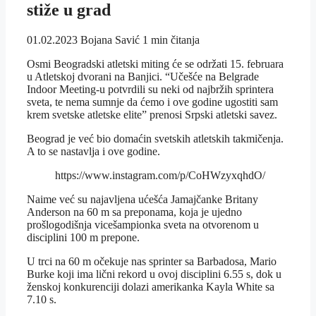
stiže u grad
01.02.2023
Bojana Savić
1 min čitanja
Osmi Beogradski atletski miting će se održati 15. februara
u Atletskoj dvorani na Banjici. “Učešće na Belgrade
Indoor Meeting-u potvrdili su neki od najbržih sprintera
sveta, te nema sumnje da ćemo i ove godine ugostiti sam
krem svetske atletske elite” prenosi Srpski atletski savez.
Beograd je već bio domaćin svetskih atletskih takmičenja.
A to se nastavlja i ove godine.
https://www.instagram.com/p/CoHWzyxqhdO/
Naime već su najavljena ućešća Jamajčanke Britany
Anderson na 60 m sa preponama, koja je ujedno
prošlogodišnja vicešampionka sveta na otvorenom u
disciplini 100 m prepone.
U trci na 60 m očekuje nas sprinter sa Barbadosa, Mario
Burke koji ima lični rekord u ovoj disciplini 6.55 s, dok u
ženskoj konkurenciji dolazi amerikanka Kayla White sa
7.10 s.