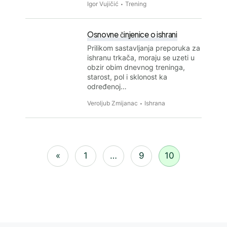
Igor Vujičić
Trening
Osnovne činjenice o ishrani
Prilikom sastavljanja preporuka za
ishranu trkača, moraju se uzeti u
obzir obim dnevnog treninga,
starost, pol i sklonost ka
određenoj…
Veroljub Zmijanac
Ishrana
«
1
…
9
10