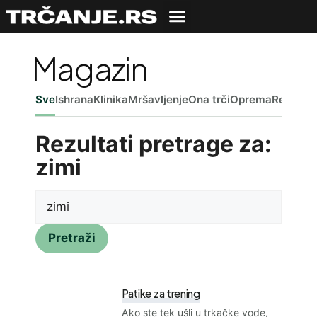
Magazin
Sve
Ishrana
Klinika
Mršavljenje
Ona trči
Oprema
Reč ured
Rezultati pretrage za:
zimi
Pretraži
Patike za trening
Ako ste tek ušli u trkačke vode,