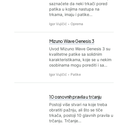
saznaćete da neki trkači pored
patika u kojima nastupa na
trkama, imaju i patike…
Igor Vujičić
Oprema
Mizuno Wave Genesis 3
Uvod Mizuno Wave Genesis 3 su
kvalitetne patike sa solidnim
karakteristikama, koje se u nekim
osobinama mogu porediti i sa…
Igor Vujičić
Patike
10 osnovnih pravila u trčanju
Postoji više stvari na koje treba
obratiti pažnju, ali što se tiče
trkača, postoji 10 glavnih pravila u
trčanju. Trčanje…