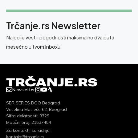
Trčanje.rs Newsletter
Najbolje vesti i pogodnosti maksimalno dva puta
mesečno u tvom Inboxu.
Newsletter
SBR SERIES DOO Beograd
Veselina Masleše 62, Beograd
Šifra delatnosti: 9329
Matični broj: 21537454
Za kontakt i saradnju:
kontakt@trcanje.rs