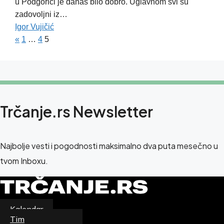
u Podgorici je danas bilo dobro. Uglavnom svi su
zadovoljni iz…
Igor Vujičić
«
1
…
4
5
Trčanje.rs Newsletter
Najbolje vesti i pogodnosti maksimalno dva puta mesečno u
tvom Inboxu.
Kalendar
Newsletter
Tim