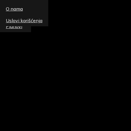
Magazin
O nama
Patike
Uslovi korišćenja
Planovi