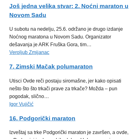
Još jedna velika stvar: 2. Noćni maraton u
Novom Sadu
U subotu na nedelju, 25.6. održano je drugo izdanje
Noćnog maratona u Novom Sadu. Organizator
dešavanja je ARK Fruška Gora, tim…
Veroljub Zmijanac
7. Zimski Mačak polumaraton
Utisci Ovde reči postaju siromašne, jer kako opisati
nešto što što trkači prave za trkače? Možda – pun
pogodak, slično…
Igor Vujičić
16. Podgorički maraton
Izveštaj sa trke Podgorički maraton je završen, a ovde,