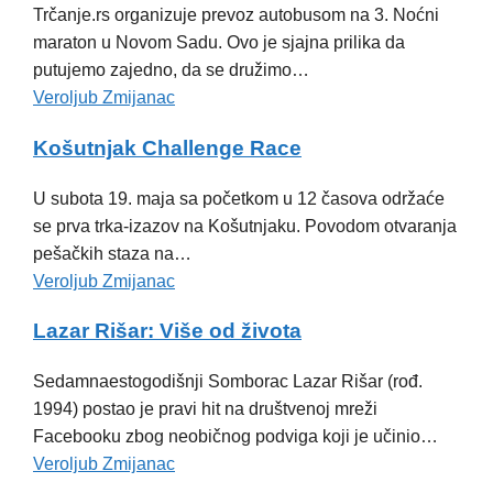
Trčanje.rs organizuje prevoz autobusom na 3. Noćni
maraton u Novom Sadu. Ovo je sjajna prilika da
putujemo zajedno, da se družimo…
Veroljub Zmijanac
Košutnjak Challenge Race
U subota 19. maja sa početkom u 12 časova održaće
se prva trka-izazov na Košutnjaku. Povodom otvaranja
pešačkih staza na…
Veroljub Zmijanac
Lazar Rišar: Više od života
Sedamnaestogodišnji Somborac Lazar Rišar (rođ.
1994) postao je pravi hit na društvenoj mreži
Facebooku zbog neobičnog podviga koji je učinio…
Veroljub Zmijanac