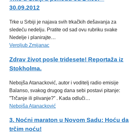
30.09.2012
Trke u Srbiji je najava svih trkačkih dešavanja za
sledeću nedelju. Pratite od sad ovu rubriku svake
Nedelje i planirajte…
Veroljub Zmijanac
Zdrav život posle tridesete! Reportaža iz
Stokholma.
Nebojša Atanacković, autor i voditelj radio emisije
Balanso, svakog drugog dana sebi postavi pitanje:
”Trčanje ili plivanje?” . Kada odluči…
Nebojša Atanacković
3. Noćni maraton u Novom Sadu: Hoću da
trčim noću!