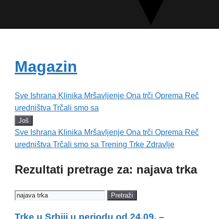
Magazin
Sve
Ishrana
Klinika
Mršavljenje
Ona trči
Oprema
Reč
uredništva
Trčali smo sa
Još
Sve
Ishrana
Klinika
Mršavljenje
Ona trči
Oprema
Reč
uredništva
Trčali smo sa
Trening
Trke
Zdravlje
Rezultati pretrage za: najava trka
Pretraži
Trke u Srbiji u periodu od 24.09. –