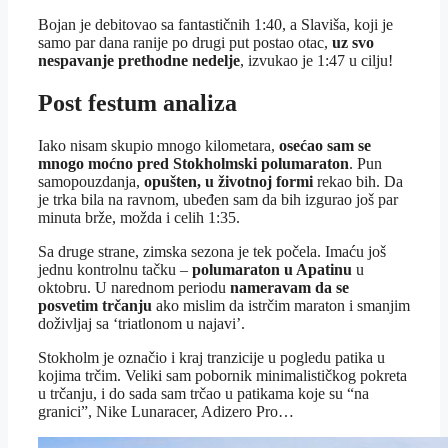
Bojan je debitovao sa fantastičnih 1:40, a Slaviša, koji je
samo par dana ranije po drugi put postao otac,
uz svo
nespavanje prethodne nedelje
, izvukao je 1:47 u cilju!
Post festum analiza
Iako nisam skupio mnogo kilometara,
osećao sam se
mnogo moćno pred Stokholmski polumaraton
. Pun
samopouzdanja,
opušten, u životnoj formi
rekao bih. Da
je trka bila na ravnom, ubeđen sam da bih izgurao još par
minuta brže, možda i celih 1:35.
Sa druge strane, zimska sezona je tek počela. Imaću još
jednu kontrolnu tačku –
polumaraton u Apatinu
u
oktobru. U narednom periodu
nameravam da se
posvetim trčanju
ako mislim da istrčim maraton i smanjim
doživljaj sa ‘triatlonom u najavi’.
Stokholm je označio i kraj tranzicije u pogledu patika u
kojima trčim. Veliki sam pobornik minimalističkog pokreta
u trčanju, i do sada sam trčao u patikama koje su “na
granici”, Nike Lunaracer, Adizero Pro…