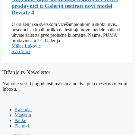
prodavnici u Galeriji testiran novi model
Deviate 4
U druženju sa svetskom vicešampionkom u skoku uvis,
posetioci su imali priliku da testiraju nove modele patika i
uhvate zalet za prve prolećne kilometre. Naime, PUMA
prodavnica u TC Galerija…
Milica Luković
Svi članci
Trčanje.rs Newsletter
Najbolje vesti i pogodnosti maksimalno dva puta mesečno u tvom
Inboxu.
Kalendar
Magazin
Patike
Planovi