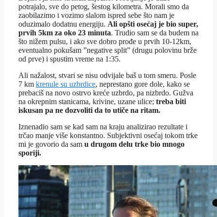
potrajalo, sve do petog, šestog kilometra. Morali smo da
zaobilazimo i vozimo slalom ispred sebe što nam je
oduzimalo dodatnu energiju.
Ali opšti osećaj je bio super,
prvih 5km za oko 23 minuta
. Trudio sam se da budem na
što nižem pulsu, i ako sve dobro prođe u prvih 10-12km,
eventualno pokušam ”negative split” (drugu polovinu brže
od prve) i spustim vreme na 1:35.
Ali nažalost, stvari se nisu odvijale baš u tom smeru. Posle
7 km
krenule su uzbrdice
, neprestano gore dole, kako se
prebaciš na novo ostrvo kreće uzbrdo, pa nizbrdo. Gužva
na okrepnim stanicama, krivine, uzane ulice;
treba biti
iskusan pa ne dozvoliti da to utiče na ritam.
Iznenadio sam se kad sam na kraju analizirao rezultate i
trčao manje više konstantno. Subjektivni osećaj tokom trke
mi je govorio da sam
u drugom delu trke bio mnogo
sporiji.