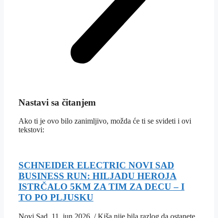
Nastavi sa čitanjem
Ako ti je ovo bilo zanimljivo, možda će ti se svideti i ovi
tekstovi:
SCHNEIDER ELECTRIC NOVI SAD
BUSINESS RUN: HILJADU HEROJA
ISTRČALO 5KM ZA TIM ZA DECU – I
TO PO PLJUSKU
Novi Sad, 11. jun 2026. / Kiša nije bila razlog da ostanete