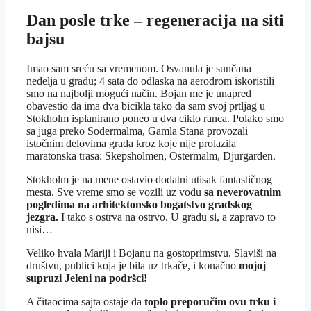
Dan posle trke – regeneracija na siti
bajsu
Imao sam sreću sa vremenom. Osvanula je sunčana
nedelja u gradu; 4 sata do odlaska na aerodrom iskoristili
smo na najbolji mogući način. Bojan me je unapred
obavestio da ima dva bicikla tako da sam svoj prtljag u
Stokholm isplanirano poneo u dva ciklo ranca. Polako smo
sa juga preko Sodermalma, Gamla Stana provozali
istočnim delovima grada kroz koje nije prolazila
maratonska trasa: Skepsholmen, Ostermalm, Djurgarden.
Stokholm je na mene ostavio dodatni utisak fantastičnog
mesta. Sve vreme smo se vozili uz vodu
sa neverovatnim
pogledima na arhitektonsko bogatstvo gradskog
jezgra.
I tako s ostrva na ostrvo. U gradu si, a zapravo to
nisi…
Veliko hvala Mariji i Bojanu na gostoprimstvu, Slaviši na
društvu, publici koja je bila uz trkače, i konačno
mojoj
supruzi Jeleni na podršci!
A čitaocima sajta ostaje da
toplo preporučim ovu trku i