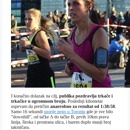
I konačno dolazak na cilj,
publika pozdravlja trkače i
trkačice u ogromnom broju.
Poslednji kilometar
uspevam da pretrčim
anaerobno za rezultat od 1:38:58
.
Samo 16 sekundi
sporije nego u Torontu
gde je sve bilo
”downhill”, od tačke A do tačke B, prvih 10km prava
linija, široka i prostrana ulica, i barem duplo manji broj
takmičara.