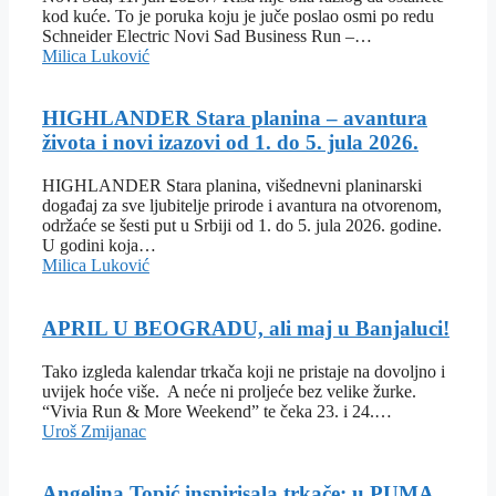
kod kuće. To je poruka koju je juče poslao osmi po redu
Schneider Electric Novi Sad Business Run –…
Milica Luković
HIGHLANDER Stara planina – avantura
života i novi izazovi od 1. do 5. jula 2026.
HIGHLANDER Stara planina, višednevni planinarski
događaj za sve ljubitelje prirode i avantura na otvorenom,
održaće se šesti put u Srbiji od 1. do 5. jula 2026. godine.
U godini koja…
Milica Luković
APRIL U BEOGRADU, ali maj u Banjaluci!
Tako izgleda kalendar trkača koji ne pristaje na dovoljno i
uvijek hoće više. A neće ni proljeće bez velike žurke.
“Vivia Run & More Weekend” te čeka 23. i 24.…
Uroš Zmijanac
Angelina Topić inspirisala trkače: u PUMA