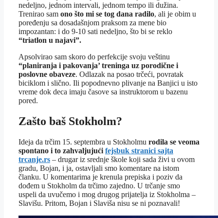
nedeljno, jednom intervali, jednom tempo ili dužina.
Trenirao sam
ono što mi se tog dana radilo
, ali je obim u
poređenju sa dosadašnjom praksom za mene bio
impozantan: i do 9-10 sati nedeljno, što bi se reklo
“triatlon u najavi”.
Apsolvirao sam skoro do perfekcije svoju veštinu
“planiranja i pakovanja’ treninga uz porodične i
poslovne obaveze
. Odlazak na posao trčeći, povratak
biciklom i slično. Ili popodnevno plivanje na Banjici u isto
vreme dok deca imaju časove sa instruktorom u bazenu
pored.
Zašto baš Stokholm?
Ideja da trčim 15. septembra u Stokholmu
rodila se veoma
spontano i to
zahvaljujući
fejsbuk stranici sajta
trcanje.rs
– drugar iz srednje škole koji sada živi u ovom
gradu, Bojan, i ja, ostavljali smo komentare na istom
članku. U komentarima je krenula prepiska i poziv da
dođem u Stokholm da trčimo zajedno. U trčanje smo
uspeli da uvučemo i mog drugog prijatelja iz Stokholma –
Slavišu. Pritom, Bojan i Slaviša nisu se ni poznavali!