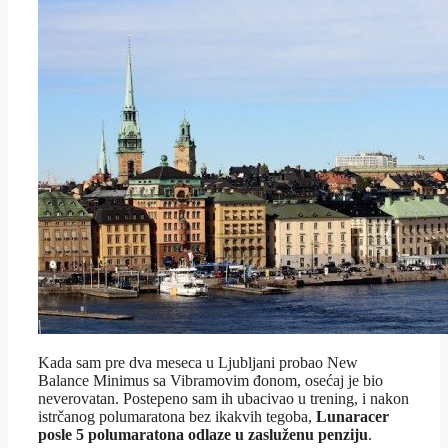
Kada sam pre dva meseca u Ljubljani probao New
Balance Minimus sa Vibramovim đonom, osećaj je bio
neverovatan. Postepeno sam ih ubacivao u trening, i nakon
istrčanog polumaratona bez ikakvih tegoba,
Lunaracer
posle 5 polumaratona odlaze u zasluženu penziju
.