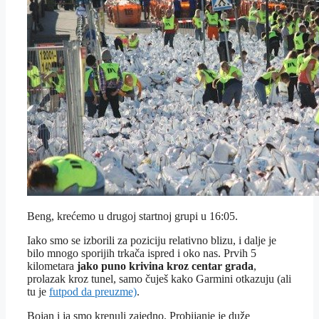
Beng, krećemo u drugoj startnoj grupi u 16:05.
Iako smo se izborili za poziciju relativno blizu, i dalje je
bilo mnogo sporijih trkača ispred i oko nas. Prvih 5
kilometara
jako puno krivina kroz centar grada
,
prolazak kroz tunel, samo čuješ kako Garmini otkazuju (ali
tu je
futpod da preuzme)
.
Bojan i ja smo krenuli zajedno. Probijanje je duže