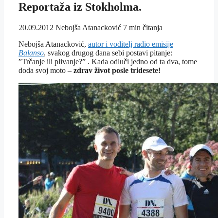
Reportaža iz Stokholma.
20.09.2012
Nebojša Atanacković
7 min čitanja
Nebojša Atanacković,
autor i voditelj radio emisije
Balanso
, svakog drugog dana sebi postavi pitanje:
”Trčanje ili plivanje?” . Kada odluči jedno od ta dva, tome
doda svoj moto –
zdrav život posle tridesete!