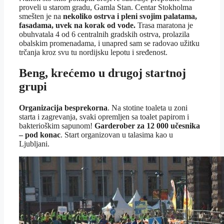
proveli u starom gradu, Gamla Stan. Centar Stokholma
smešten je na
nekoliko ostrva i pleni svojim palatama,
fasadama, uvek na korak od vode.
Trasa maratona je
obuhvatala 4 od 6 centralnih gradskih ostrva, prolazila
obalskim promenadama, i unapred sam se radovao užitku
trčanja kroz svu tu nordijsku lepotu i sređenost.
Beng, krećemo u drugoj startnoj
grupi
Organizacija besprekorna
. Na stotine toaleta u zoni
starta i zagrevanja, svaki opremljen sa toalet papirom i
bakterioškim sapunom!
Garderober za 12 000 učesnika
– pod konac
. Start organizovan u talasima kao u
Ljubljani.