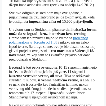
Tri dana kasnije registrovani smo za trku, a ja sam već u
džepu imao avionsku kartu (petak na nedelju 14.9.2012.).
Sve ovo odigralo se sredinom maja ove godine, a
prijavljivanje za trku zatvoreno je još tokom avgusta kada
je dostignuta
impozantna cifra od 15.000 prijavljenih.
U avionu sam za Stokholm i pitam se
da li trkačka forma
može da se izgradi kroz intenzivan kros trening
.
Branio sam lep rezultat i najbolje vreme sa
prolećnog
polumaratona u Torontu od 1:38
i nikako nisam želeo
ispod te crte. Sa druge strane, ovo je bio ulazni test za moj
glavni projekat ove jeseni –
ceo maraton u Valensiji 18.
novembra
, za koji sam se i zvanično prijavio par dana
pred odlazak u Stokholm.
Beograd je tog petka osvanuo sa 10-15 stepeni manje nego
inače, a u
Stokholmu je bilo još gore, 11 stepeni i
izuzetno vetrovito vreme, ali suvo
. Trka se održavala
sutradan, u subotu,
u veoma neobično vreme, u 16h.
To
se na kraju ispostavilo kao fantastičan tajming, nakon
vetrovitog oblačnog jutra, desio se divan jesenji dan, sa
fenomenalnih 17 stepeni. Upoznaću i videću biser
Skandinavije u njegovom osunčanom izdanju.
Nakon što smo pokupili brojeve subotnje prepodne smo