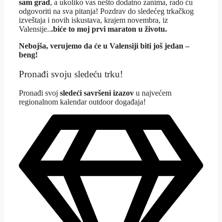
sam grad
, a ukoliko vas nešto dodatno zanima, rado ću
odgovoriti na sva pitanja! Pozdrav do sledećeg trkačkog
izveštaja i novih iskustava, krajem novembra, iz
Valensije..
.biće to moj prvi maraton u životu.
Nebojša, verujemo da će u Valensiji biti još jedan –
beng!
Pronađi svoju sledeću trku!
Pron
ađi svoj
sledeći savršeni izazov
u najvećem
regionalnom kalendar outdoor događaja!