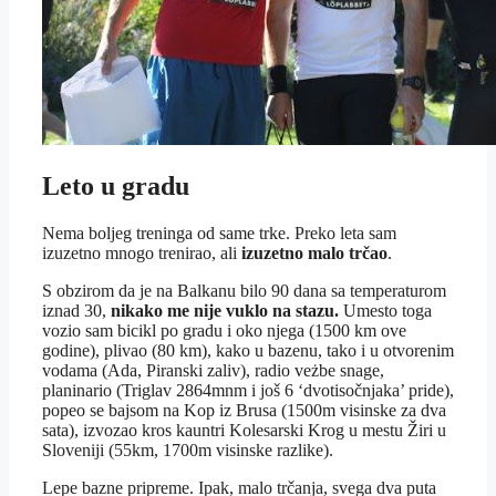
Leto u gradu
Nema boljeg treninga od same trke. Preko leta sam
izuzetno mnogo trenirao, ali
izuzetno malo trčao
.
S obzirom da je na Balkanu bilo 90 dana sa temperaturom
iznad 30,
nikako me nije vuklo na stazu.
Umesto toga
vozio sam bicikl po gradu i oko njega (1500 km ove
godine), plivao (80 km), kako u bazenu, tako i u otvorenim
vodama (Ada, Piranski zaliv), radio veżbe snage,
planinario (Triglav 2864mnm i još 6 ‘dvotisočnjaka’ pride),
popeo se bajsom na Kop iz Brusa (1500m visinske za dva
sata), izvozao kros kauntri Kolesarski Krog u mestu Žiri u
Sloveniji (55km, 1700m visinske razlike).
Lepe bazne pripreme. Ipak, malo trčanja, svega dva puta