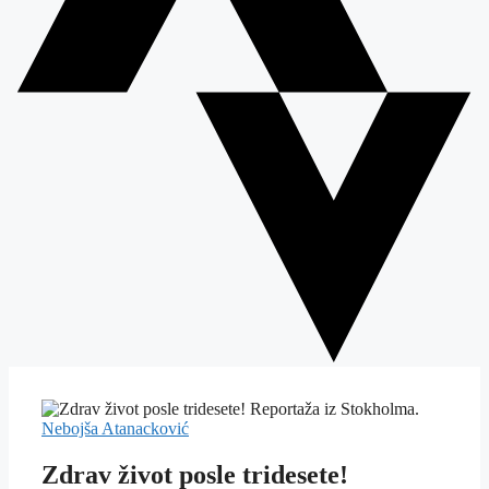
Nebojša Atanacković
Zdrav život posle tridesete!