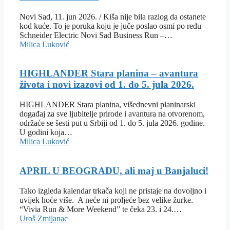
Novi Sad, 11. jun 2026. / Kiša nije bila razlog da ostanete
kod kuće. To je poruka koju je juče poslao osmi po redu
Schneider Electric Novi Sad Business Run –…
Milica Luković
HIGHLANDER Stara planina – avantura
života i novi izazovi od 1. do 5. jula 2026.
HIGHLANDER Stara planina, višednevni planinarski
događaj za sve ljubitelje prirode i avantura na otvorenom,
održaće se šesti put u Srbiji od 1. do 5. jula 2026. godine.
U godini koja…
Milica Luković
APRIL U BEOGRADU, ali maj u Banjaluci!
Tako izgleda kalendar trkača koji ne pristaje na dovoljno i
uvijek hoće više. A neće ni proljeće bez velike žurke.
“Vivia Run & More Weekend” te čeka 23. i 24.…
Uroš Zmijanac