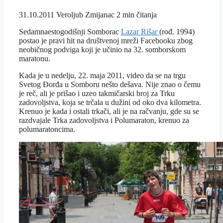
31.10.2011
Veroljub Zmijanac
2 min čitanja
Sedamnaestogodišnji Somborac
Lazar Rišar
(rođ. 1994)
postao je pravi hit na društvenoj mreži Facebooku zbog
neobičnog podviga koji je učinio na 32. somborskom
maratonu.
Kada je u nedelju, 22. maja 2011, video da se na trgu
Svetog Đorđa u Somboru nešto dešava. Nije znao o čemu
je reč, ali je prišao i uzeo takmičarski broj za Trku
zadovoljstva, koja se trčala u dužini od oko dva kilometra.
Krenuo je kada i ostali trkači, ali je na račvanju, gde su se
razdvajale Trka zadovoljstva i Polumaraton, krenuo za
polumaratoncima.