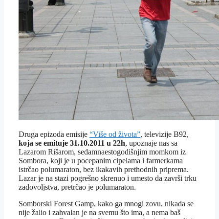
Druga epizoda emisije
“Više od života”
, televizije B92,
koja se emituje 31.10.2011 u 22h
, upoznaje nas sa
Lazarom Rišarom, sedamnaestogodišnjim momkom iz
Sombora, koji je u pocepanim cipelama i farmerkama
istrčao polumaraton, bez ikakavih prethodnih priprema.
Lazar je na stazi pogrešno skrenuo i umesto da završi trku
zadovoljstva, pretrčao je polumaraton.
Somborski Forest Gamp, kako ga mnogi zovu, nikada se
nije žalio i zahvalan je na svemu što ima, a nema baš