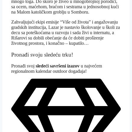
mnogo toga. Do skoro je živeo u mnogobrojnoj porodici,
sa ocem, maćehom, braćom i sestrama u jednosobnoj kući
na Malom katoličkom groblju u Somboru.
Zahvaljujući ekipi emisije “Više od života” i angažovanju
gradskih institucija, Lazar je nastavio školovanje u školi za
decu sa poteškoćama u razvoju i sada živi u internatu, a
Rišarovi su dobili obećanje da će dobiti proširenje
životnog prostora, i konačno – kupatilo…
Pronađi svoju sledeću trku!
Pron
ađi svoj
sledeći savršeni izazov
u najvećem
regionalnom kalendar outdoor događaja!