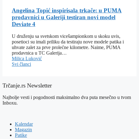
Angelina Topić inspirisala trkače: u PUMA
prodavnici u Galeriji testiran novi model
Deviate 4
U druženju sa svetskom vicešampionkom u skoku uvis,
posetioci su imali priliku da testiraju nove modele patika i
uhvate zalet za prve prolećne kilometre. Naime, PUMA
prodavnica u TC Galerija…
Milica Luković
Svi članci
Trčanje.rs Newsletter
Najbolje vesti i pogodnosti maksimalno dva puta mesečno u tvom
Inboxu.
Kalendar
Magazin
Patike