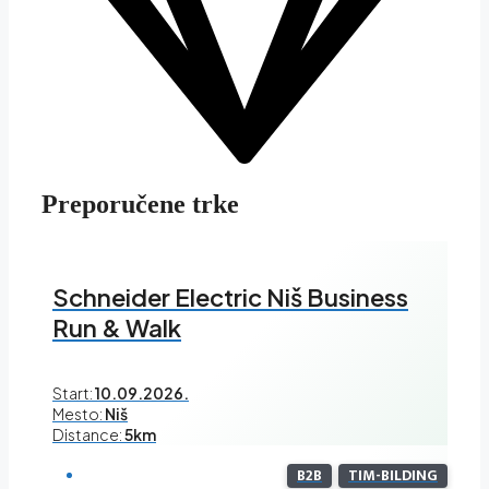
Preporučene trke
Schneider Electric Niš Business
Run & Walk
Start:
10.09.2026.
Mesto:
Niš
Distance:
5km
B2B
TIM-BILDING