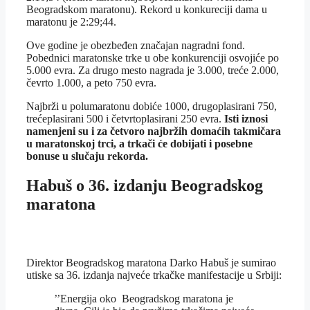
Beogradskom maratonu). Rekord u konkureciji dama u
maratonu je 2:29;44.
Ove godine je obezbeđen značajan nagradni fond.
Pobednici maratonske trke u obe konkurenciji osvojiće po
5.000 evra. Za drugo mesto nagrada je 3.000, treće 2.000,
čevrto 1.000, a peto 750 evra.
Najbrži u polumaratonu dobiće 1000, drugoplasirani 750,
trećeplasirani 500 i četvrtoplasirani 250 evra.
Isti iznosi
namenjeni su i za četvoro najbržih domaćih takmičara
u maratonskoj trci, a trkači će dobijati i posebne
bonuse u slučaju rekorda.
Habuš o 36. izdanju Beogradskog
maratona
Direktor Beogradskog maratona Darko Habuš je sumirao
utiske sa 36. izdanja najveće trkačke manifestacije u Srbiji:
’’Energija oko Beogradskog maratona je