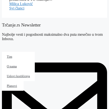
Milica Luković
Svi članci
Trčanje.rs Newsletter
Najbolje vesti i pogodnosti maksimalno dva puta mesečno u tvom
Inboxu.
Kalendar
Tim
Magazin
O nama
Patike
Uslovi korišćenja
Planovi