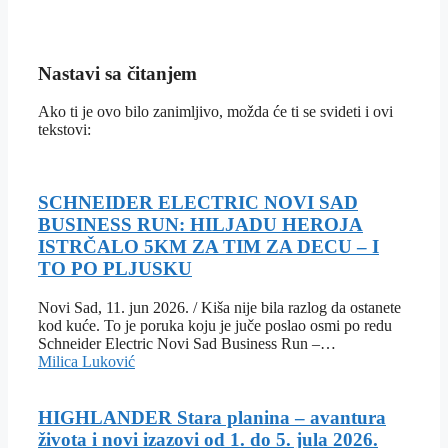
Nastavi sa čitanjem
Ako ti je ovo bilo zanimljivo, možda će ti se svideti i ovi
tekstovi:
SCHNEIDER ELECTRIC NOVI SAD
BUSINESS RUN: HILJADU HEROJA
ISTRČALO 5KM ZA TIM ZA DECU – I
TO PO PLJUSKU
Novi Sad, 11. jun 2026. / Kiša nije bila razlog da ostanete
kod kuće. To je poruka koju je juče poslao osmi po redu
Schneider Electric Novi Sad Business Run –…
Milica Luković
HIGHLANDER Stara planina – avantura
života i novi izazovi od 1. do 5. jula 2026.