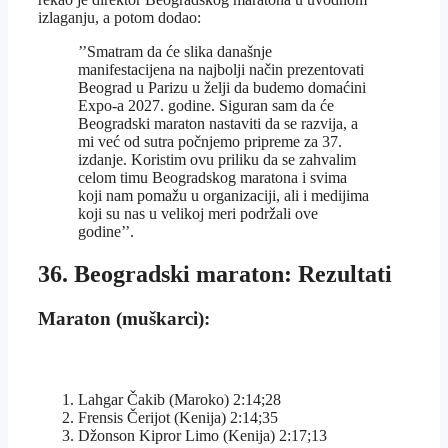
izlaganju, a potom dodao:
’’Smatram da će slika današnje
manifestacijena na najbolji način prezentovati
Beograd u Parizu u želji da budemo domaćini
Expo-a 2027. godine. Siguran sam da će
Beogradski maraton nastaviti da se razvija, a
mi već od sutra počnjemo pripreme za 37.
izdanje. Koristim ovu priliku da se zahvalim
celom timu Beogradskog maratona i svima
koji nam pomažu u organizaciji, ali i medijima
koji su nas u velikoj meri podržali ove
godine’’.
36. Beogradski maraton: Rezultati
Maraton (muškarci):
Lahgar Čakib (Maroko) 2:14;28
Frensis Čerijot (Kenija) 2:14;35
Džonson Kipror Limo (Kenija) 2:17;13