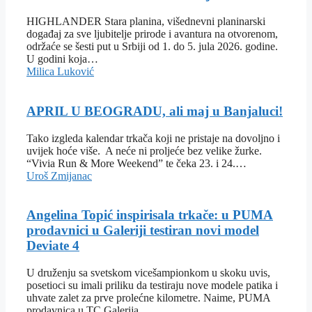
HIGHLANDER Stara planina, višednevni planinarski
događaj za sve ljubitelje prirode i avantura na otvorenom,
održaće se šesti put u Srbiji od 1. do 5. jula 2026. godine.
U godini koja…
Milica Luković
APRIL U BEOGRADU, ali maj u Banjaluci!
Tako izgleda kalendar trkača koji ne pristaje na dovoljno i
uvijek hoće više. A neće ni proljeće bez velike žurke.
“Vivia Run & More Weekend” te čeka 23. i 24.…
Uroš Zmijanac
Angelina Topić inspirisala trkače: u PUMA
prodavnici u Galeriji testiran novi model
Deviate 4
U druženju sa svetskom vicešampionkom u skoku uvis,
posetioci su imali priliku da testiraju nove modele patika i
uhvate zalet za prve prolećne kilometre. Naime, PUMA
prodavnica u TC Galerija…