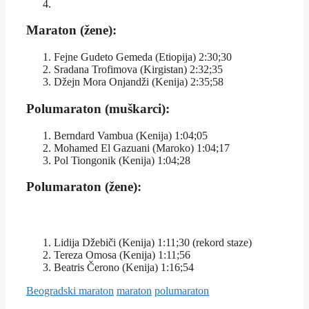
Maraton (žene):
Fejne Gudeto Gemeda (Etiopija) 2:30;30
Sradana Trofimova (Kirgistan) 2:32;35
Džejn Mora Onjandži (Kenija) 2:35;58
Polumaraton (muškarci):
Berndard Vambua (Kenija) 1:04;05
Mohamed El Gazuani (Maroko) 1:04;17
Pol Tiongonik (Kenija) 1:04;28
Polumaraton (žene):
Lidija Džebiči (Kenija) 1:11;30 (rekord staze)
Tereza Omosa (Kenija) 1:11;56
Beatris Čerono (Kenija) 1:16;54
Tagovi
Beogradski maraton
maraton
polumaraton