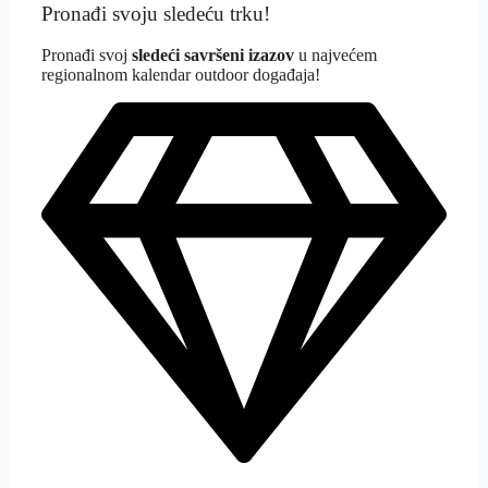
Pronađi svoju sledeću trku!
Pron
ađi svoj
sledeći savršeni izazov
u najvećem
regionalnom kalendar outdoor događaja!