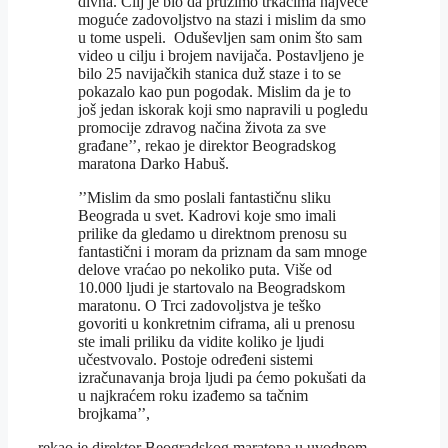
divna. Cilj je bio da pružimo trkačima najveće
moguće zadovoljstvo na stazi i mislim da smo
u tome uspeli. Oduševljen sam onim što sam
video u cilju i brojem navijača. Postavljeno je
bilo 25 navijačkih stanica duž staze i to se
pokazalo kao pun pogodak. Mislim da je to
još jedan iskorak koji smo napravili u pogledu
promocije zdravog načina života za sve
građane’’, rekao je direktor Beogradskog
maratona Darko Habuš.
’’Mislim da smo poslali fantastičnu sliku
Beograda u svet. Kadrovi koje smo imali
prilike da gledamo u direktnom prenosu su
fantastični i moram da priznam da sam mnoge
delove vraćao po nekoliko puta. Više od
10.000 ljudi je startovalo na Beogradskom
maratonu. O Trci zadovoljstva je teško
govoriti u konkretnim ciframa, ali u prenosu
ste imali priliku da vidite koliko je ljudi
učestvovalo. Postoje određeni sistemi
izračunavanja broja ljudi pa ćemo pokušati da
u najkraćem roku izađemo sa tačnim
brojkama’’,
rekao je direktor Beogradskog maratona u uvodnom