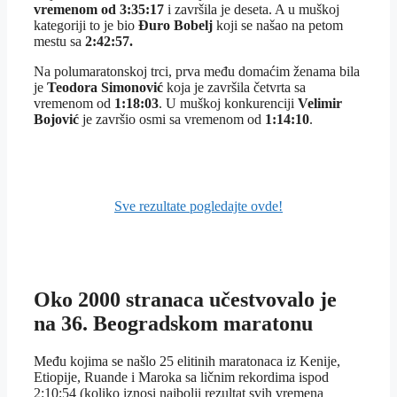
vremenom od 3:35:17
i završila je deseta. A u muškoj
kategoriji to je bio
Đuro Bobelj
koji se našao na petom
mestu sa
2:42:57.
Na polumaratonskoj trci, prva među domaćim ženama bila
je
Teodora Simonović
koja je završila četvrta sa
vremenom od
1:18:03
. U muškoj konkurenciji
Velimir
Bojović
je završio osmi sa vremenom od
1:14:10
.
Sve rezultate pogledajte ovde!
Oko 2000 stranaca učestvovalo je
na 36. Beogradskom maratonu
Među kojima se našlo 25 elitinih maratonaca iz Kenije,
Etiopije, Ruande i Maroka sa ličnim rekordima ispod
2:10;54 (koliko iznosi najbolji rezultat svih vremena