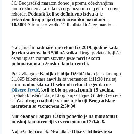
36. Beogradski maraton doneo je prema očekivanjima
puno uzbuđenja, a kako su organizatori i najavili – i nove
rekorde.
Podatak koji se definitivno izdvaja je
rekordan broj prijavljenih učesnika maratona –
10.500!
A trku je otvorilo 12 finalista Dečijeg maratona.
Na taj način
nadmašen je rekord iz 2019. godine kada
je trku startovalo 8.500 učesnika.
Drugi podatak koji će
ostati upisan zlatnim slovima jeste
novi rekord
polumaratona u ženskoj konkurenciji.
Postavila ga je
Kenijka Lidija Džebiči
koja je stazu dugu
21,095 kilometara završila sa vremenom 1:11:30 i na taj
način
nadmašila za 11 sekundi rekord legendarne
Olivere Jevtić
, koji je bio na snazi punih 15 godina.
Trebalo bi istaći i da je Etiopljanjka Fejne Gudeto Gemeda
istrčala
drugo najbolje vreme u istoriji Beogradskog
maratona sa vremenom 2:30;30.
Marokanac Lahgar Čakib pobedio je na maratonu u
muškoj konkurenciji sa vremenom od 2:14:28.
Najbrža domaća trkačica bila je
Olivera Milošević sa