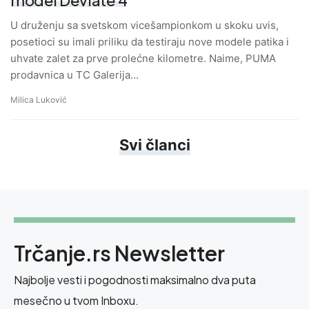
U druženju sa svetskom vicešampionkom u skoku uvis,
posetioci su imali priliku da testiraju nove modele patika i
uhvate zalet za prve prolećne kilometre. Naime, PUMA
prodavnica u TC Galerija…
Milica Luković
Svi članci
Trčanje.rs Newsletter
Najbolje vesti i pogodnosti maksimalno dva puta
mesečno u tvom Inboxu.