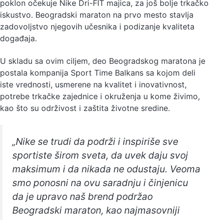
poklon očekuje Nike Dri-FIT majica, za još bolje trkačko
iskustvo. Beogradski maraton na prvo mesto stavlja
zadovoljstvo njegovih učesnika i podizanje kvaliteta
događaja.
U skladu sa ovim ciljem, deo Beogradskog maratona je
postala kompanija Sport Time Balkans sa kojom deli
iste vrednosti, usmerene na kvalitet i inovativnost,
potrebe trkačke zajednice i okruženja u kome živimo,
kao što su održivost i zaštita životne sredine.
„Nike se trudi da podrži i inspiriše sve
sportiste širom sveta, da uvek daju svoj
maksimum i da nikada ne odustaju. Veoma
smo ponosni na ovu saradnju i činjenicu
da je upravo naš brend podržao
Beogradski maraton, kao najmasovniji