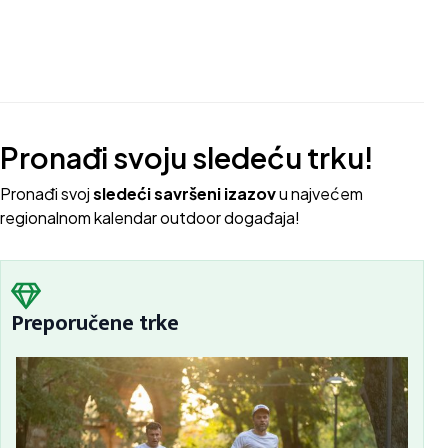
Pronađi svoju sledeću trku!
Pron
ađi svoj
sledeći savršeni izazov
u najvećem
regionalnom kalendar outdoor događaja!
Preporučene trke
Sc
Bu