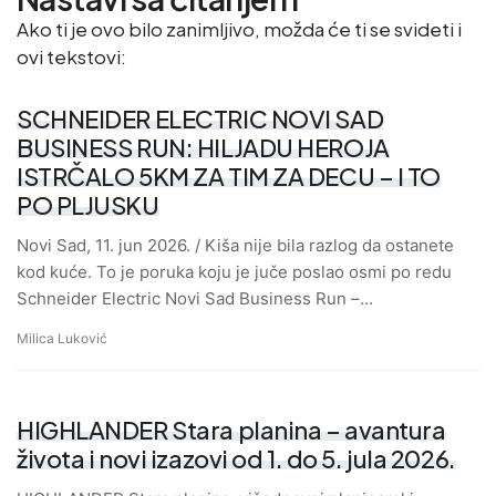
Ako ti je ovo bilo zanimljivo, možda će ti se svideti i
ovi tekstovi:
SCHNEIDER ELECTRIC NOVI SAD
BUSINESS RUN: HILJADU HEROJA
ISTRČALO 5KM ZA TIM ZA DECU – I TO
PO PLJUSKU
Novi Sad, 11. jun 2026. / Kiša nije bila razlog da ostanete
kod kuće. To je poruka koju je juče poslao osmi po redu
Schneider Electric Novi Sad Business Run –…
Milica Luković
HIGHLANDER Stara planina – avantura
života i novi izazovi od 1. do 5. jula 2026.