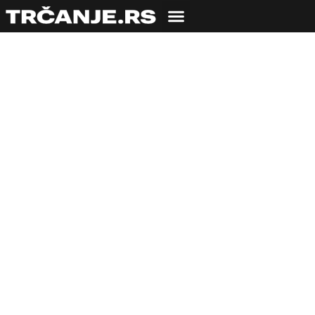
Nike podržao
Beogradski maraton:
Još bolje trkačko
iskustvo sa
najkvalitetnijom
sportskom opremom
07.04.2023
Bojana Savić
2 min čitanja