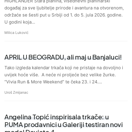
HIGHLANDER Stara planina, višednevni planinarski
događaj za sve ljubitelje prirode i avantura na otvorenom,
održaće se šesti put u Srbiji od 1. do 5. jula 2026. godine.
U godini koja…
Milica Luković
APRIL U BEOGRADU, ali maj u Banjaluci!
Tako izgleda kalendar trkača koji ne pristaje na dovoljno i
uvijek hoće više. A neće ni proljeće bez velike žurke.
“Vivia Run & More Weekend” te čeka 23. i 24.…
Uroš Zmijanac
Angelina Topić inspirisala trkače: u
PUMA prodavnici u Galeriji testiran novi
model Deviate 4