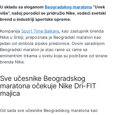
U skladu sa sloganom
Beogradskog maratona
“Uvek
više”, našoj porodici se pridružio Nike, vodeći svetski
brend u industriji sportske opreme.
Kompanija
Sport Time Balkans
, kao zastupnik brenda
Nike u Srbiji, prepoznala je Beogradski maraton kao
jedan od simbola srpske prestonice. Ovom saradnjom
Beogradski maraton je stao rame uz rame sa
eminentnim trkama u svetu koje su podržane od strane
brenda Nike.
Sve učesnike Beogradskog
maratona očekuje Nike Dri-FIT
majica
Od sada sve učesnike Beogradskog maratona kao