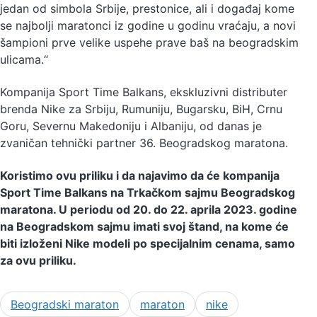
jedan od simbola Srbije, prestonice, ali i događaj kome
se najbolji maratonci iz godine u godinu vraćaju, a novi
šampioni prve velike uspehe prave baš na beogradskim
ulicama.“
Kompanija Sport Time Balkans, ekskluzivni distributer
brenda Nike za Srbiju, Rumuniju, Bugarsku, BiH, Crnu
Goru, Severnu Makedoniju i Albaniju, od danas je
zvaničan tehnički partner 36. Beogradskog maratona.
Koristimo ovu priliku i da najavimo da će kompanija
Sport Time Balkans na Trkačkom sajmu Beogradskog
maratona. U periodu od 20. do 22. aprila 2023. godine
na Beogradskom sajmu imati svoj štand, na kome će
biti izloženi Nike modeli po specijalnim cenama, samo
za ovu priliku.
Beogradski maraton
maraton
nike