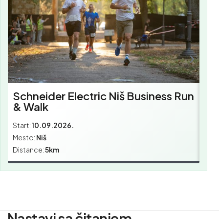
Schneider Electric Niš Business Run
& Walk
Start:
10.09.2026.
Star
Mesto:
Niš
Mes
Distance:
5km
Dist
Nastavi sa čitanjem