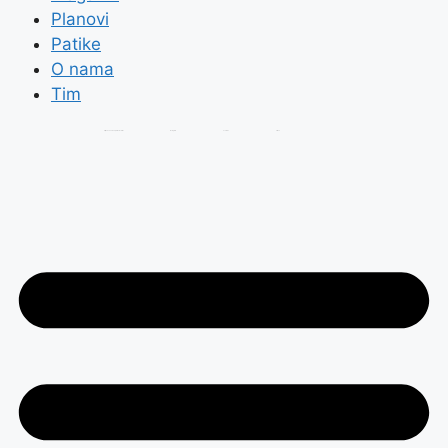
Planovi
Patike
O nama
Tim
Prijavi se na Trčanje.rs Newsletter
Instagram
Youtube
Strava