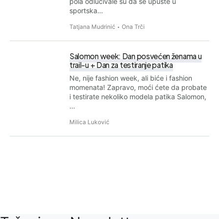
pola odlučivale su da se upuste u
sportska…
Tatjana Mudrinić
Ona Trči
Salomon week: Dan posvećen ženama u
trail-u + Dan za testiranje patika
Ne, nije fashion week, ali biće i fashion
momenata! Zapravo, moći ćete da probate
i testirate nekoliko modela patika Salomon,
…
Milica Luković