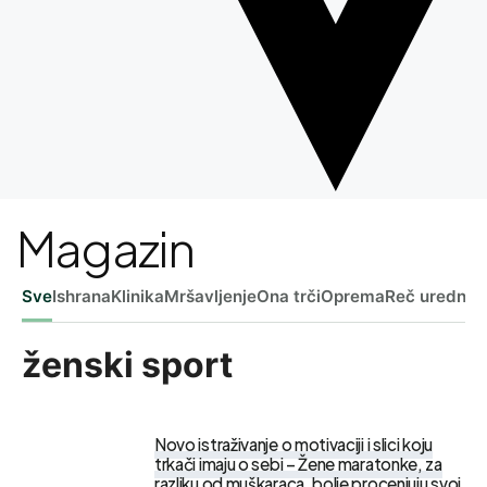
Magazin
Sve
Ishrana
Klinika
Mršavljenje
Ona trči
Oprema
Reč uredniš
ženski sport
Novo istraživanje o motivaciji i slici koju
trkači imaju o sebi – Žene maratonke, za
razliku od muškaraca, bolje procenjuju svoj