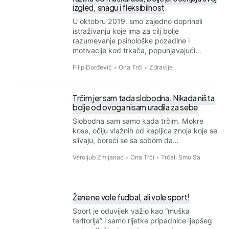
izgled, snagu i fleksibilnost
U oktobru 2019. smo zajedno doprineli
istraživanju koje ima za cilj bolje
razumevanje psihološke pozadine i
motivacije kod trkača, popunjavajući…
Filip Đorđević
Ona Trči
Zdravlje
Trčim jer sam tada slobodna. Nikada ništa
bolje od ovoga nisam uradila za sebe
Slobodna sam samo kada trčim. Mokre
kose, očiju vlažnih od kapljica znoja koje se
slivaju, boreći se sa sobom da…
Veroljub Zmijanac
Ona Trči
Trčali Smo Sa
Žene ne vole fudbal, ali vole sport!
Sport je oduvijek važio kao “muška
teritorija” i samo rijetke pripadnice ljepšeg