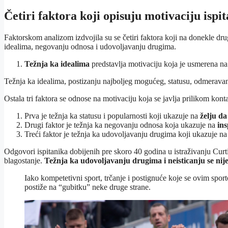
Četiri faktora koji opisuju motivaciju ispi
Faktorskom analizom izdvojila su se četiri faktora koji na donekle druga
idealima, negovanju odnosa i udovoljavanju drugima.
Težnja ka idealima
predstavlja motivaciju koja je usmerena n
Težnja ka idealima, postizanju najboljeg mogućeg, statusu, odmeravan
Ostala tri faktora se odnose na motivaciju koja se javlja prilikom kont
Prva je težnja ka statusu i popularnosti koji ukazuje na
želju da
Drugi faktor je težnja ka negovanju odnosa koja ukazuje na
ins
Treći faktor je težnja ka udovoljavanju drugima koji ukazuje n
Odgovori ispitanika dobijenih pre skoro 40 godina u istraživanju Curtis
blagostanje.
Težnja ka udovoljavanju drugima i neisticanju se nij
Iako kompetetivni sport, trčanje i postignuće koje se ovim spor
postiže na “gubitku” neke druge strane.