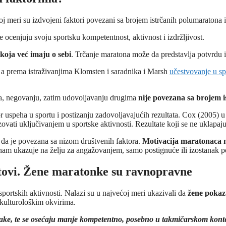
joj meri su izdvojeni faktori povezani sa brojem istrčanih polumaratona 
še ocenjuju svoju sportsku kompetentnost, aktivnost i izdržljivost.
koja već imaju o sebi
. Trčanje maratona može da predstavlja potvrdu iz
 a prema istraživanjima Klomsten i saradnika i Marsh
učestvovanje u s
lima, negovanju, zatim udovoljavanju drugima
nije povezana sa brojem 
or uspeha u sportu i postizanju zadovoljavajućih rezultata. Cox (2005)
izovati uključivanjem u sportske aktivnosti. Rezultate koji se ne uklap
t da je povezana sa nizom društvenih faktora.
Motivacija maratonaca m
 nam ukazuje na želju za angažovanjem, samo postignuće ili izostanak p
rtovi. Žene maratonke su ravnopravne
 sportskih aktivnosti. Nalazi su u najvećoj meri ukazivali da
žene pokaz
 kulturološkim okvirima.
čake, te se osećaju manje kompetentno, posebno u takmičarskom kont