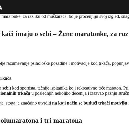
 trkači imaju o sebi – Žene maratonke, za r
bolje razumevanje psihološke pozadine i motivacije kod trkača, popunja
 trkača
o sebi) kod sportista, tačnije ispitanika koji rekreativno trče maraton. 
sionalnih trkača
u poslednjih nekoliko decenija i izazvao pažnju stručne
a, stoga je značajno utvrditi
na koji način se budući trkači motivišu
 polumaratona i tri maratona