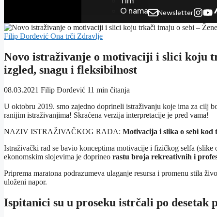
Tim
O nama
Newsletter
Filip Đorđević
Ona trči
Zdravlje
Novo istraživanje o motivaciji i slici koju
izgled, snagu i fleksibilnost
08.03.2021
Filip Đorđević
11 min čitanja
U oktobru 2019. smo zajedno doprineli istraživanju koje ima za cilj 
ranijim istraživanjima! Skraćena verzija interpretacije je pred vama!
NAZIV ISTRAŽIVAČKOG RADA:
Motivacija i slika o sebi kod
Istraživački rad se bavio konceptima motivacije i fizičkog selfa (slike 
ekonomskim slojevima je doprineo
rastu broja rekreativnih i profe
Priprema maratona podrazumeva ulaganje resursa i promenu stila život
uloženi napor.
Ispitanici su u proseku istrčali po desetak