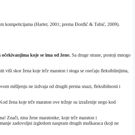
kim kompeticijama (Harter, 2001; prema Đorđić & Tubić, 2009).
m očekivanjima koje se ima od žene.
Sa druge strane, postoji mnogo
 viši skor žena koje trče maraton i stoga se osećaju fleksibilnijima,
vom mišljenju ne izdvaja od drugih prema snazi, fleksibilnosti i
 Kod žena koje trče maraton ove težnje su izraženije nego kod
ama! Znači, nisu žene maratonke, koje trče maraton i
manje zadovoljni izgledom naspram drugih muškaraca (koji ne