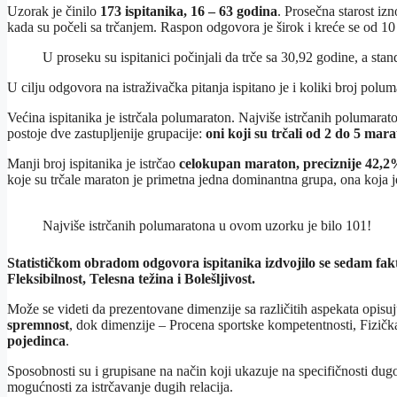
Uzorak je činilo
173 ispitanika, 16 – 63 godina
. Prosečna starost iz
kada su počeli sa trčanjem. Raspon odgovora je širok i kreće se od 10
U proseku su ispitanici počinjali da trče sa 30,92 godine, a stan
U cilju odgovora na istraživačka pitanja ispitano je i koliki broj polu
Većina ispitanika je istrčala polumaraton. Najviše istrčanih polumar
postoje dve zastupljenije grupacije:
oni koji su trčali od 2 do 5 mar
Manji broj ispitanika je istrčao
celokupan maraton, preciznije 42,
koje su trčale maraton je primetna jedna dominantna grupa, ona koja j
Najviše istrčanih polumaratona u ovom uzorku je bilo 101!
Statističkom obradom odgovora ispitanika izdvojilo se sedam fakto
Fleksibilnost, Telesna težina i Bolešljivost.
Može se videti da prezentovane dimenzije sa različitih aspekata opisuju
spremnost
, dok dimenzije – Procena sportske kompetentnosti, Fizička
pojedinca
.
Sposobnosti su i grupisane na način koji ukazuje na specifičnosti dugog
mogućnosti za istrčavanje dugih relacija.