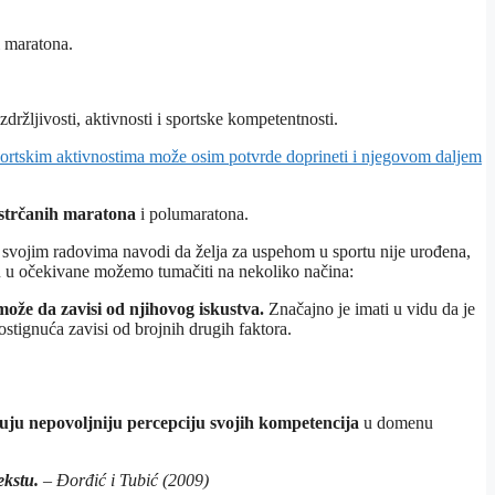
i maratona.
držljivosti, aktivnosti i sportske kompetentnosti.
portskim aktivnostima može osim potvrde doprineti i njegovom daljem
istrčanih maratona
i polumaratona.
 u svojim radovima navodi da želja za uspehom u sportu nije urođena,
aju u očekivane možemo tumačiti na nekoliko načina:
ože da zavisi od njihovog iskustva.
Značajno je imati u vidu da je
ostignuća zavisi od brojnih drugih faktora.
uju nepovoljniju percepciju svojih kompetencija
u domenu
ekstu.
–
Đorđić i Tubić (2009)