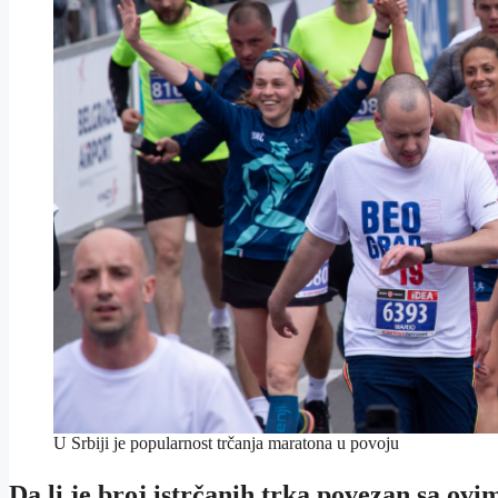
U Srbiji je popularnost trčanja maratona u povoju
Da li je broj istrčanih trka povezan sa ov