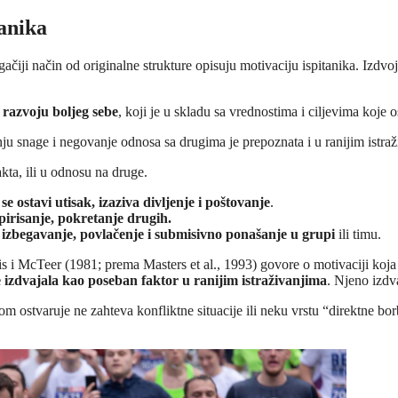
tanika
čiji način od originalne strukture opisuju motivaciju ispitanika. Izdvoje
a
razvoju boljeg sebe
, koji je u skladu sa vrednostima i ciljevima koje o
ju snage i negovanje odnosa sa drugima je prepoznata i u ranijim istr
akta, ili u odnosu na druge.
 se ostavi utisak, izaziva divljenje i poštovanje
.
pirisanje, pokretanje drugih.
a
izbegavanje, povlačenje i submisivno ponašanje u grupi
ili timu.
 i McTeer (1981; prema Masters et al., 1993) govore o motivaciji koja se
e izdvajala kao poseban faktor u ranijim istraživanjima
. Njeno izdv
tom ostvaruje ne zahteva konfliktne situacije ili neku vrstu “direktne b