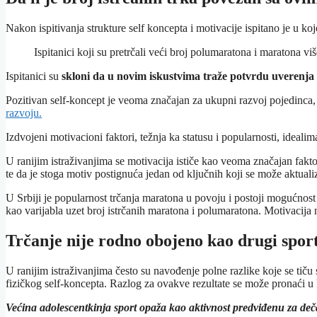
Nakon ispitivanja strukture self koncepta i motivacije ispitano je u ko
Ispitanici koji su pretrčali veći broj polumaratona i maratona vi
Ispitanici su
skloni da u novim iskustvima traže potvrdu uverenja 
Pozitivan self-koncept je veoma značajan za ukupni razvoj pojedinca,
razvoju.
Izdvojeni motivacioni faktori, težnja ka statusu i popularnosti, idea
U ranijim istraživanjima se motivacija ističe kao veoma značajan fakt
te da je stoga motiv postignuća jedan od ključnih koji se može aktual
U Srbiji je popularnost trčanja maratona u povoju i postoji mogućnos
kao varijabla uzet broj istrčanih maratona i polumaratona. Motivacija
Trčanje nije rodno obojeno kao drugi spo
U ranijim istraživanjima često su navođenje polne razlike koje se tiču
fizičkog self-koncepta. Razlog za ovakve rezultate se može pronaći u
Većina adolescentkinja sport opaža kao aktivnost predviđenu za de