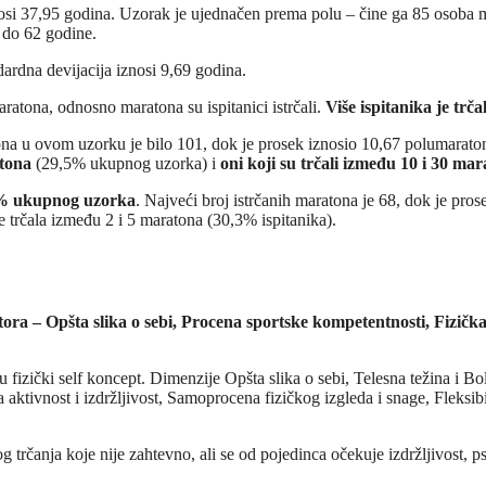
nosi 37,95 godina. Uzorak je ujednačen prema polu – čine ga 85 osoba mu
 do 62 godine.
dardna devijacija iznosi 9,69 godina.
maratona, odnosno maratona su ispitanici istrčali.
Više ispitanika je tr
atona u ovom uzorku je bilo 101, dok je prosek iznosio 10,67 polumarat
atona
(29,5% ukupnog uzorka) i
oni koji su trčali između 10 i 30 ma
2% ukupnog uzorka
. Najveći broj istrčanih maratona je 68, dok je pro
e trčala između 2 i 5 maratona (30,3% ispitanika).
ra – Opšta slika o sebi, Procena sportske kompetentnosti, Fizička a
 fizički self koncept. Dimenzije Opšta slika o sebi, Telesna težina i Bo
 aktivnost i izdržljivost, Samoprocena fizičkog izgleda i snage, Fleksib
 trčanja koje nije zahtevno, ali se od pojedinca očekuje izdržljivost, p