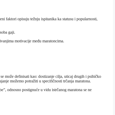
ni faktori opisuju težnju ispitanika ka statusu i popularnosti,
soba gaji.
aživanjima motivacije među maratoncima.
 može definisati kao: dostizanje cilja, uticaj drugih i psihičko
ajanje možemo potražiti u specifičnosti trčanja maratona.
orbe”, odnosno postignuće u vidu istrčanog maratona se ne