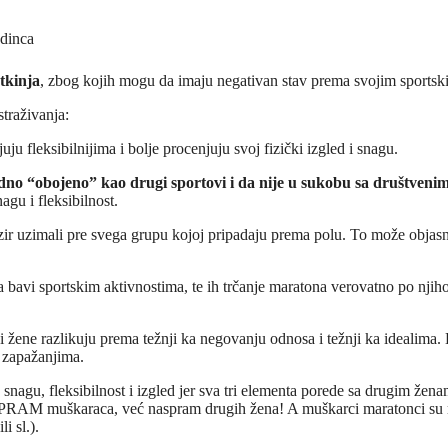
edinca
tkinja
, zbog kojih mogu da imaju negativan stav prema svojim sports
straživanja:
 fleksibilnijima i bolje procenjuju svoj fizički izgled i snagu.
odno “obojeno” kao drugi sportovi i da nije u sukobu sa društveni
agu i fleksibilnost.
zir uzimali pre svega grupu kojoj pripadaju prema polu. To može objasniti
bavi sportskim aktivnostima, te ih trčanje maratona verovatno po njiho
 žene razlikuju prema težnji ka negovanju odnosa i težnji ka idealima.
m zapažanjima.
snagu, fleksibilnost i izgled jer sva tri elementa porede sa drugim žen
SPRAM muškaraca, već naspram drugih žena! A muškarci maratonci su 
i sl.).