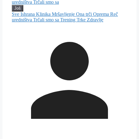
uredništva
Trčali smo sa
Još
Sve
Ishrana
Klinika
Mršavljenje
Ona trči
Oprema
Reč
uredništva
Trčali smo sa
Trening
Trke
Zdravlje