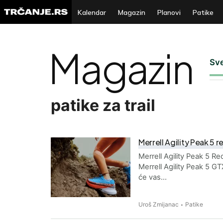
Kalendar
Magazin
Planovi
Patike
Magazin
Sv
patike za trail
Merrell Agility Peak 5 r
Merrell Agility Peak 5 R
Merrell Agility Peak 5 GTX
će vas…
Uroš Zmijanac
Patike