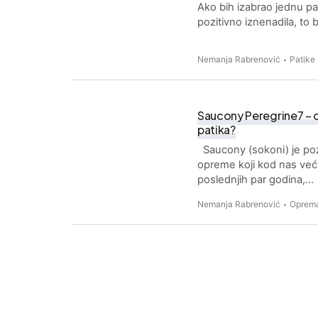
Ako bih izabrao jednu pa
pozitivno iznenadila, to 
Nemanja Rabrenović
Patike
Saucony Peregrine7 – da 
patika?
Saucony (sokoni) je poz
opreme koji kod nas već
poslednjih par godina,…
Nemanja Rabrenović
Oprem