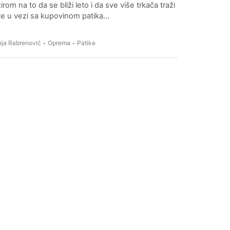
irom na to da se bliži leto i da sve više trkača traži
e u vezi sa kupovinom patika…
ja Rabrenović
Oprema
Patike