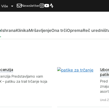
Newsletter
Više
e
Ishrana
Klinika
Mršavljenje
Ona trči
Oprema
Reč uredništ
ecenzija
Izbor
patik
ecenzija Predstavljamo vam
Pred 
 – patiku za trail trčanje koja
znaju
asor
Uroš 