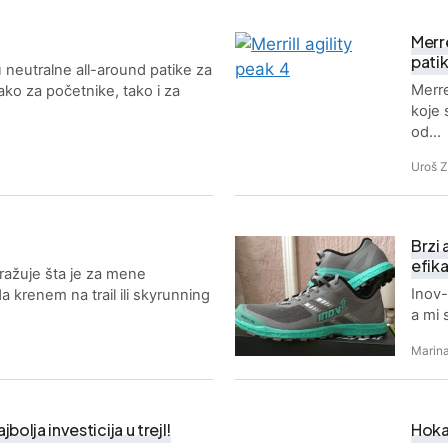
Merre
pati
neutralne all-around patike za
Merre
kako za početnike, tako i za
koje 
od…
Uroš 
Brzi 
efika
ražuje šta je za mene
Inov-
krenem na trail ili skyrunning
a mi 
Marina
bolja investicija u trejl!
Hoka 