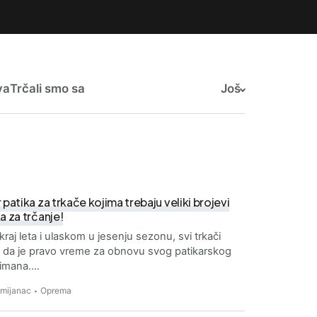
va
Trčali smo sa
Još
 patika za trkače kojima trebaju veliki brojevi
a za trčanje!
kraj leta i ulaskom u jesenju sezonu, svi trkači
 da je pravo vreme za obnovu svog patikarskog
timana.…
Zmijanac
Oprema