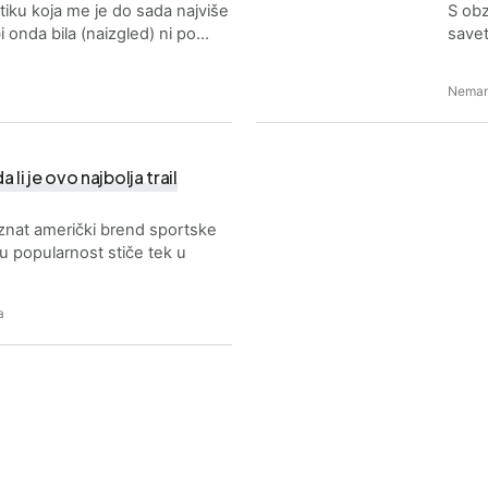
tiku koja me je do sada najviše
S obz
bi onda bila (naizgled) ni po…
savet
Neman
li je ovo najbolja trail
nat američki brend sportske
u popularnost stiče tek u
a