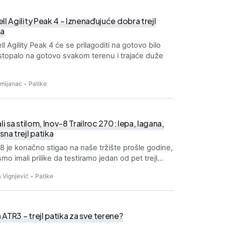
ll Agility Peak 4 – Iznenađujuće dobra trejl
ka
ll Agility Peak 4 će se prilagoditi na gotovo bilo
stopalo na gotovo svakom terenu i trajaće duže
Zmijanac
Patike
ali sa stilom, Inov-8 Trailroc 270: lepa, lagana,
sna trejl patika
8 je konačno stigao na naše tržište prošle godine,
smo imali prilike da testiramo jedan od pet trejl…
 Vignjević
Patike
ATR3 – trejl patika za sve terene?