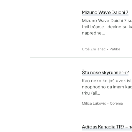
Mizuno Wave Daichi 7
Mizuno Wave Daichi 7 su 
trail trčanje. Idealne su 
napredne…
Uroš Zmijanac
Patike
Šta nose skyrunner-i?
Kao neko ko još uvek ist
neophodno da imam kada 
trku (ali…
Milica Luković
Oprema
Adidas Kanadia TR7 – naj