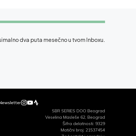
ksimalno dva puta mesečno u tvom Inboxu.
Newsletter
SBR SERIES DOO Beograd
Veselina Masleše 62, Beograd
Šifra delatnosti: 9329
Matični broj: 21537454