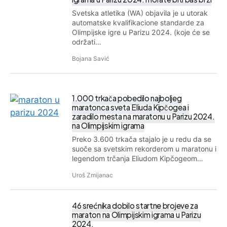
Svetska atletika (WA) objavila je u utorak
automatske kvalifikacione standarde za
Olimpijske igre u Parizu 2024. (koje će se
održati…
Bojana Savić
1.000 trkača pobedilo najboljeg
maratonca sveta Eliuda Kipčogea i
zaradilo mesta na maratonu u Parizu 2024.
na Olimpijskim igrama
Preko 3.600 trkača stajalo je u redu da se
suoče sa svetskim rekorderom u maratonu i
legendom trčanja Eliudom Kipčogeom…
Uroš Zmijanac
46 srećnika dobilo startne brojeve za
maraton na Olimpijskim igrama u Parizu
2024.