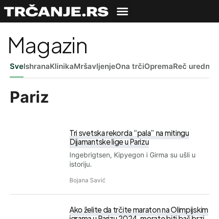
Magazin
Sve
Ishrana
Klinika
Mršavljenje
Ona trči
Oprema
Reč uredniš
Pariz
Tri svetska rekorda “pala” na mitingu
Dijamantske lige u Parizu
Ingebrigtsen, Kipyegon i Girma su ušli u
istoriju.
Bojana Savić
Ako želite da trčite maraton na Olimpijskim
igrama u Parizu 2024. morate biti baš brzi