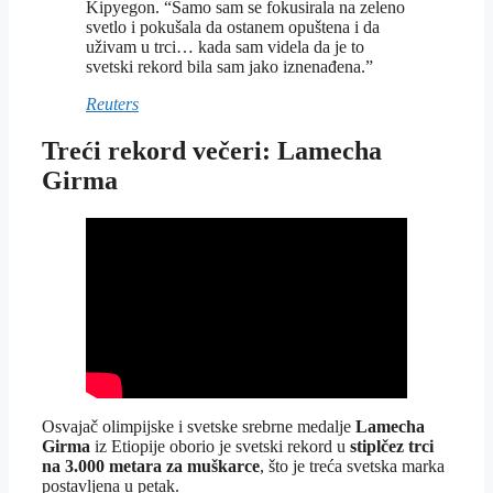
Kipyegon. “Samo sam se fokusirala na zeleno
svetlo i pokušala da ostanem opuštena i da
uživam u trci… kada sam videla da je to
svetski rekord bila sam jako iznenađena.”
Reuters
Treći rekord večeri: Lamecha
Girma
Osvajač olimpijske i svetske srebrne medalje
Lamecha
Girma
iz Etiopije oborio je svetski rekord u
stiplčez trci
na 3.000 metara za muškarce
, što je treća svetska marka
postavljena u petak.