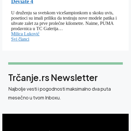
Deviate 4
U druženju sa svetskom vicešampionkom u skoku uvis,
posetioci su imali priliku da testiraju nove modele patika i
uhvate zalet za prve prolećne kilometre. Naime, PUMA
prodavnica u TC Galerija…
Milica Luković
Svi članci
Trčanje.rs Newsletter
Najbolje vesti i pogodnosti maksimalno dva puta
mesečno u tvom Inboxu.