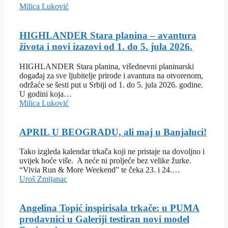
Milica Luković
HIGHLANDER Stara planina – avantura
života i novi izazovi od 1. do 5. jula 2026.
HIGHLANDER Stara planina, višednevni planinarski
događaj za sve ljubitelje prirode i avantura na otvorenom,
održaće se šesti put u Srbiji od 1. do 5. jula 2026. godine.
U godini koja…
Milica Luković
APRIL U BEOGRADU, ali maj u Banjaluci!
Tako izgleda kalendar trkača koji ne pristaje na dovoljno i
uvijek hoće više. A neće ni proljeće bez velike žurke.
“Vivia Run & More Weekend” te čeka 23. i 24.…
Uroš Zmijanac
Angelina Topić inspirisala trkače: u PUMA
prodavnici u Galeriji testiran novi model