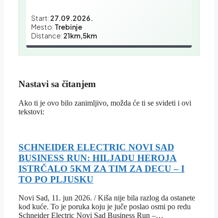
Start:
27.09.2026.
Mesto:
Trebinje
Distance:
21km,5km
Nastavi sa čitanjem
Ako ti je ovo bilo zanimljivo, možda će ti se svideti i ovi
tekstovi:
SCHNEIDER ELECTRIC NOVI SAD
BUSINESS RUN: HILJADU HEROJA
ISTRČALO 5KM ZA TIM ZA DECU – I
TO PO PLJUSKU
Novi Sad, 11. jun 2026. / Kiša nije bila razlog da ostanete
kod kuće. To je poruka koju je juče poslao osmi po redu
Schneider Electric Novi Sad Business Run –…