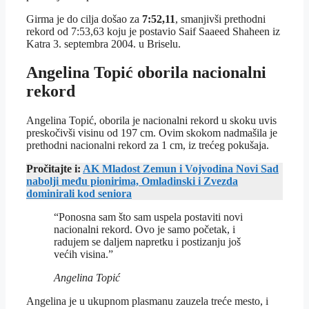
Girma je do cilja došao za
7:52,11
, smanjivši prethodni
rekord od 7:53,63 koju je postavio Saif Saaeed Shaheen iz
Katra 3. septembra 2004. u Briselu.
Angelina Topić oborila nacionalni
rekord
Angelina Topić, oborila je nacionalni rekord u skoku uvis
preskočivši visinu od 197 cm. Ovim skokom nadmašila je
prethodni nacionalni rekord za 1 cm, iz trećeg pokušaja.
Pročitajte i:
AK Mladost Zemun i Vojvodina Novi Sad
nabolji među pionirima, Omladinski i Zvezda
dominirali kod seniora
“Ponosna sam što sam uspela postaviti novi
nacionalni rekord. Ovo je samo početak, i
radujem se daljem napretku i postizanju još
većih visina.”
Angelina Topić
Angelina je u ukupnom plasmanu zauzela treće mesto, i