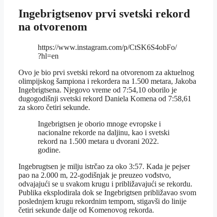
Ingebrigtsenov prvi svetski rekord
na otvorenom
https://www.instagram.com/p/CtSK6S4obFo/
?hl=en
Ovo je bio prvi svetski rekord na otvorenom za aktuelnog
olimpijskog šampiona i rekordera na 1.500 metara, Jakoba
Ingebrigtsena. Njegovo vreme od 7:54,10 oborilo je
dugogodišnji svetski rekord Daniela Komena od 7:58,61
za skoro četiri sekunde.
Ingebrigtsen je oborio mnoge evropske i
nacionalne rekorde na daljinu, kao i svetski
rekord na 1.500 metara u dvorani 2022.
godine.
Ingebrugtsen je milju istrčao za oko 3:57. Kada je pejser
pao na 2.000 m, 22-godišnjak je preuzeo vođstvo,
odvajajući se u svakom krugu i približavajući se rekordu.
Publika eksplodirala dok se Ingebrigtsen približavao svom
poslednjem krugu rekordnim tempom, stigavši do linije
četiri sekunde dalje od Komenovog rekorda.