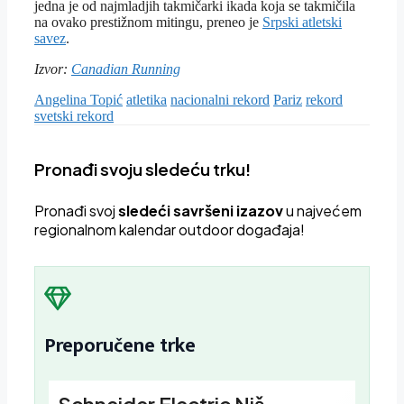
jedna je od najmladjih takmičarki ikada koja se takmičila
na ovako prestižnom mitingu, preneo je
Srpski atletski
savez
.
Izvor:
Canadian Running
Angelina Topić
atletika
nacionalni rekord
Pariz
rekord
svetski rekord
Pronađi svoju sledeću trku!
Pron
ađi svoj
sledeći savršeni izazov
u najvećem
regionalnom kalendar outdoor događaja!
Preporučene trke
Schneider Electric Niš