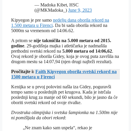
— Madoka Kibet, HSC
(@MKMadoka_)
June 9, 2023
Kipyegon je pre samo
nedelju dana oborila rekord na
1.500 metara u Firenci
. Da bi sada oborila rekord na
5000m sa vremenom od 14:06.62.
A pritom se
nije takmičila na 5.000 metara od 2015.
godine
. 29-godišnja majka i atletičarka je nadmašila
prethodni svetski rekord na
5.000 metara od 14:06,62
.
Ovaj rekord je oborila Gidey, koja je ovog puta završila na
drugom mestu sa 14:07,94 (njen drugi najbrži rezultat).
Pročitajte i:
Faith Kipyegon oborila svetski rekord na
1500 metara u Firenci
Kenijka se u prvoj polovini našla iza Gidey, poguravši
tempo samo u poslednjih pet krugova. Kada je istrčala
poslednji krug za manje od 60 sekundi, bilo je jasno da će
oboriti svetski rekord od svoje rivalke.
Dvostruka olimpijska i svetska šampionka na 1.500m nije
ni pomišljala da obori rekord
:
„Ne znam kako sam uspela“, rekao je