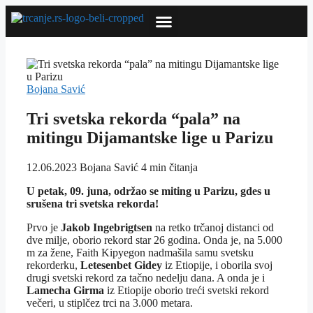
Prijavi se na Trčanje.rs Newsletter
Bojana Savić
Tri svetska rekorda “pala” na
mitingu Dijamantske lige u Parizu
12.06.2023
Bojana Savić
4 min čitanja
U petak, 09. juna, održao se miting u Parizu, gdes u
srušena tri svetska rekorda!
Prvo je
Jakob Ingebrigtsen
na retko trčanoj distanci od
dve milje, oborio rekord star 26 godina. Onda je, na 5.000
m za žene, Faith Kipyegon nadmašila samu svetsku
rekorderku,
Letesenbet Gidey
iz Etiopije, i oborila svoj
drugi svetski rekord za tačno nedelju dana. A onda je i
Lamecha Girma
iz Etiopije oborio treći svetski rekord
večeri, u stiplčez trci na 3.000 metara.