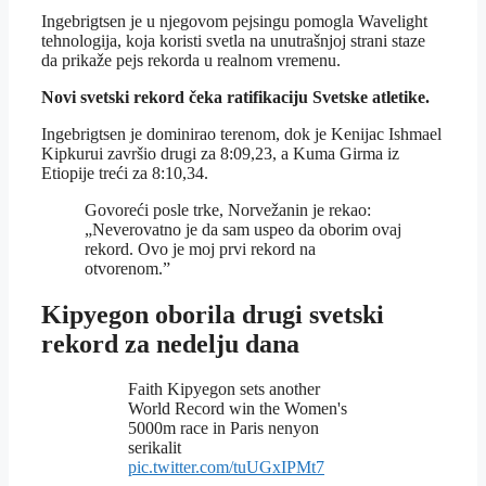
Ingebrigtsen je u njegovom pejsingu pomogla Wavelight
tehnologija, koja koristi svetla na unutrašnjoj strani staze
da prikaže pejs rekorda u realnom vremenu.
Novi svetski rekord čeka ratifikaciju Svetske atletike.
Ingebrigtsen je dominirao terenom, dok je Kenijac Ishmael
Kipkurui završio drugi za 8:09,23, a Kuma Girma iz
Etiopije treći za 8:10,34.
Govoreći posle trke, Norvežanin je rekao:
„Neverovatno je da sam uspeo da oborim ovaj
rekord. Ovo je moj prvi rekord na
otvorenom.”
Kipyegon oborila drugi svetski
rekord za nedelju dana
Faith Kipyegon sets another
World Record win the Women's
5000m race in Paris nenyon
serikalit
pic.twitter.com/tuUGxIPMt7