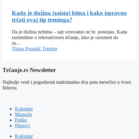
Kada je dužina (zaista) bitna i kako ispravno
trčati ovaj tip treninga?
Da je dužina nebitna – sajt verovatno ne bi postojao. Kada
razmislimo o rekreativnom trčanju, lako je razumeti da
su…
Tijana Popadić
Trening
Trčanje.rs Newsletter
Najbolje vesti i pogodnosti maksimalno dva puta mesečno u tvom
Inboxu.
Kalendar
Magazin
Patike
Planovi
Kalendar