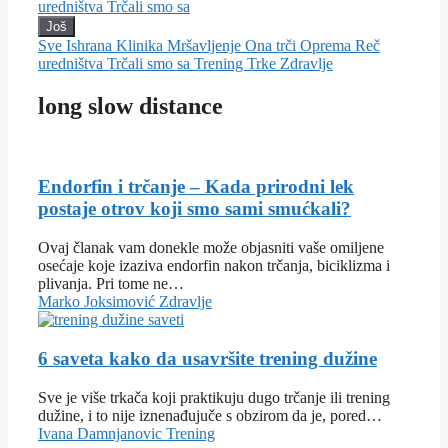
uredništva
Trčali smo sa
Još
Sve
Ishrana
Klinika
Mršavljenje
Ona trči
Oprema
Reč
uredništva
Trčali smo sa
Trening
Trke
Zdravlje
long slow distance
Endorfin i trčanje – Kada prirodni lek
postaje otrov koji smo sami smućkali?
Ovaj članak vam donekle može objasniti vaše omiljene
osećaje koje izaziva endorfin nakon trčanja, biciklizma i
plivanja. Pri tome ne…
Marko Joksimović
Zdravlje
6 saveta kako da usavršite trening dužine
Sve je više trkača koji praktikuju dugo trčanje ili trening
dužine, i to nije iznenađujuče s obzirom da je, pored…
Ivana Damnjanovic
Trening