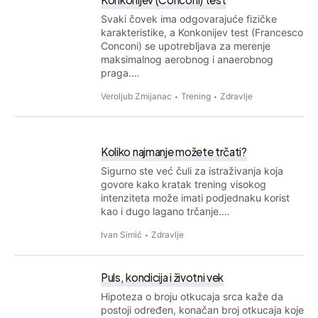
Svaki čovek ima odgovarajuće fizičke
karakteristike, a Konkonijev test (Francesco
Conconi) se upotrebljava za merenje
maksimalnog aerobnog i anaerobnog
praga.…
Veroljub Zmijanac
Trening
Zdravlje
Koliko najmanje možete trčati?
Sigurno ste već čuli za istraživanja koja
govore kako kratak trening visokog
intenziteta može imati podjednaku korist
kao i dugo lagano trčanje.…
Ivan Simić
Zdravlje
Puls, kondicija i životni vek
Hipoteza o broju otkucaja srca kaže da
postoji određen, konačan broj otkucaja koje