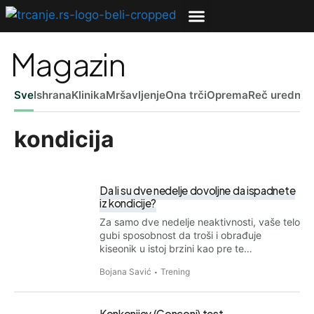
Magazin
Sve
Ishrana
Klinika
Mršavljenje
Ona trči
Oprema
Reč uredniš
kondicija
Da li su dve nedelje dovoljne da ispadnete
iz kondicije?
Za samo dve nedelje neaktivnosti, vaše telo
gubi sposobnost da troši i obrađuje
kiseonik u istoj brzini kao pre te…
Bojana Savić
Trening
Konkonijev (Conconi) test