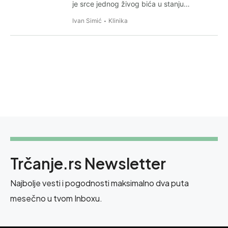
je srce jednog živog bića u stanju…
Ivan Simić
Klinika
Trčanje.rs Newsletter
Najbolje vesti i pogodnosti maksimalno dva puta
mesečno u tvom Inboxu.