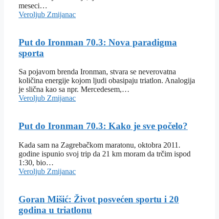
meseci…
Veroljub Zmijanac
Put do Ironman 70.3: Nova paradigma
sporta
Sa pojavom brenda Ironman, stvara se neverovatna
količina energije kojom ljudi obasipaju triatlon. Analogija
je slična kao sa npr. Mercedesem,…
Veroljub Zmijanac
Put do Ironman 70.3: Kako je sve počelo?
Kada sam na Zagrebačkom maratonu, oktobra 2011.
godine ispunio svoj trip da 21 km moram da trčim ispod
1:30, bio…
Veroljub Zmijanac
Goran Mišić: Život posvećen sportu i 20
godina u triatlonu