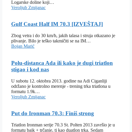
Logarske doline koji…
Veroljub Zmijanac
Gulf Coast Half IM 70.3 [IZVEŠTAJ]
Zbog vetra i do 30 km/h, jakih talasa i struja otkazano je
plivanje. Bilo je teško takmičiti se na IM…
Bojan Marić
Polu-distanca Ada ili kako je dugi triatlon
stigao i kod nas
U subotu 12. oktobra 2013. godine na Adi Ciganliji
održano je kontrolno merenje - trening trka triatlona u
formatu 1.9k…
Veroljub Zmijanac
Put do Ironman 70.3: Finiš strong
Triatlon Ironman serije 70.3 St. Polten 2013 završio je u
formatu bajk + trčanje, tj kao duatlon trka. Sedam