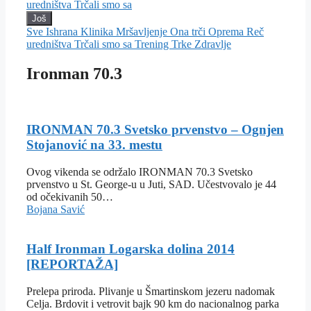
uredništva
Trčali smo sa
Još
Sve
Ishrana
Klinika
Mršavljenje
Ona trči
Oprema
Reč
uredništva
Trčali smo sa
Trening
Trke
Zdravlje
Ironman 70.3
IRONMAN 70.3 Svetsko prvenstvo – Ognjen
Stojanović na 33. mestu
Ovog vikenda se održalo IRONMAN 70.3 Svetsko
prvenstvo u St. George-u u Juti, SAD. Učestvovalo je 44
od očekivanih 50…
Bojana Savić
Half Ironman Logarska dolina 2014
[REPORTAŽA]
Prelepa priroda. Plivanje u Šmartinskom jezeru nadomak
Celja. Brdovit i vetrovit bajk 90 km do nacionalnog parka