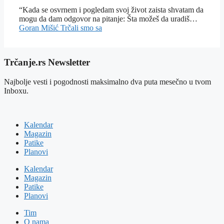
“Kada se osvrnem i pogledam svoj život zaista shvatam da
mogu da dam odgovor na pitanje: Šta možeš da uradiš…
Goran Mišić
Trčali smo sa
Trčanje.rs Newsletter
Najbolje vesti i pogodnosti maksimalno dva puta mesečno u tvom
Inboxu.
Kalendar
Magazin
Patike
Planovi
Kalendar
Magazin
Patike
Planovi
Tim
O nama