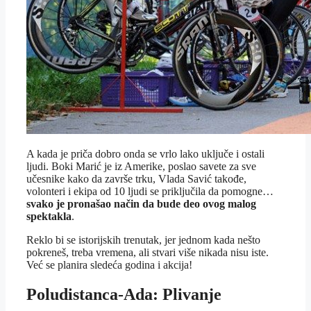
A kada je priča dobro onda se vrlo lako uključe i ostali
ljudi. Boki Marić je iz Amerike, poslao savete za sve
učesnike kako da završe trku, Vlada Savić takođe,
volonteri i ekipa od 10 ljudi se priključila da pomogne…
svako je pronašao način da bude deo ovog malog
spektakla
.
Reklo bi se istorijskih trenutak, jer jednom kada nešto
pokreneš, treba vremena, ali stvari više nikada nisu iste.
Već se planira sledeća godina i akcija!
Poludistanca-Ada: Plivanje