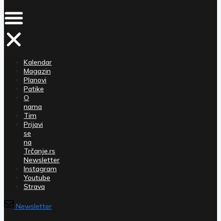
Kalendar
Magazin
Planovi
Patike
O
nama
Tim
Prijavi
se
na
Trčanje.rs
Newsletter
Instagram
Youtube
Strava
Newsletter