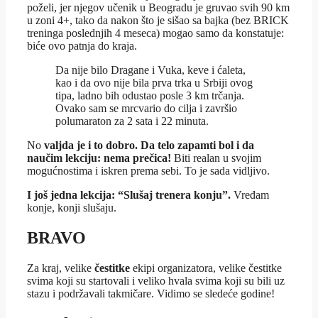
poželi, jer njegov učenik u Beogradu je gruvao svih 90 km
u zoni 4+, tako da nakon što je sišao sa bajka (bez BRICK
treninga poslednjih 4 meseca) mogao samo da konstatuje:
biće ovo patnja do kraja.
Da nije bilo Dragane i Vuka, keve i ćaleta,
kao i da ovo nije bila prva trka u Srbiji ovog
tipa, ladno bih odustao posle 3 km trčanja.
Ovako sam se mrcvario do cilja i završio
polumaraton za 2 sata i 22 minuta.
No
valjda je i to dobro. Da telo zapamti bol i da
naučim lekciju: nema prečica!
Biti realan u svojim
mogućnostima i iskren prema sebi. To je sada vidljivo.
I još jedna lekcija: “Slušaj trenera konju”.
Vređam
konje, konji slušaju.
BRAVO
Za kraj, velike
čestitke
ekipi organizatora, velike čestitke
svima koji su startovali i veliko hvala svima koji su bili uz
stazu i podržavali takmičare. Vidimo se sledeće godine!