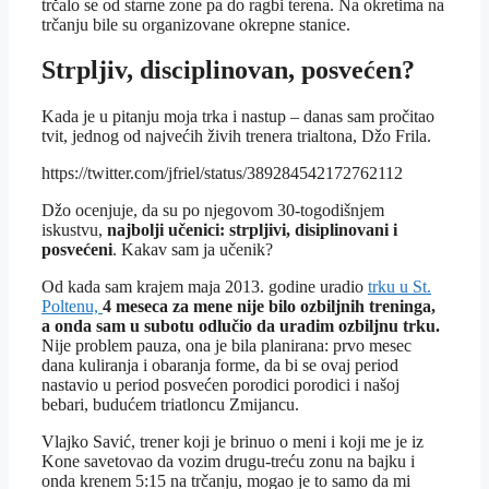
trčalo se od starne zone pa do ragbi terena. Na okretima na
trčanju bile su organizovane okrepne stanice.
Strpljiv, disciplinovan, posvećen?
Kada je u pitanju moja trka i nastup – danas sam pročitao
tvit, jednog od najvećih živih trenera trialtona, Džo Frila.
https://twitter.com/jfriel/status/389284542172762112
Džo ocenjuje, da su po njegovom 30-togodišnjem
iskustvu,
najbolji učenici: strpljivi, disiplinovani i
posvećeni
. Kakav sam ja učenik?
Od kada sam krajem maja 2013. godine uradio
trku u St.
Poltenu,
4 meseca za mene nije bilo ozbiljnih treninga,
a onda sam u subotu odlučio da uradim ozbiljnu trku.
Nije problem pauza, ona je bila planirana: prvo mesec
dana kuliranja i obaranja forme, da bi se ovaj period
nastavio u period posvećen porodici porodici i našoj
bebari, budućem triatloncu Zmijancu.
Vlajko Savić, trener koji je brinuo o meni i koji me je iz
Kone savetovao da vozim drugu-treću zonu na bajku i
onda krenem 5:15 na trčanju, mogao je to samo da mi