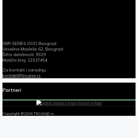
SBR SERIES DOO Beograd
Veselina Masleše 62, Beograd
Šifra delatnosti: 9329
Matični broj: 21537454
Za kontakt i saradnju:
kontakt@trcanje.rs
Partneri
Copyright ©2026 TRCANJE.rs