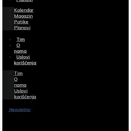
Kalendar
Magazin
Patike
Planovi
Tim
O
nama
Uslovi
korišćenja
Tim
O
nama
Uslovi
korišćenja
Newsletter