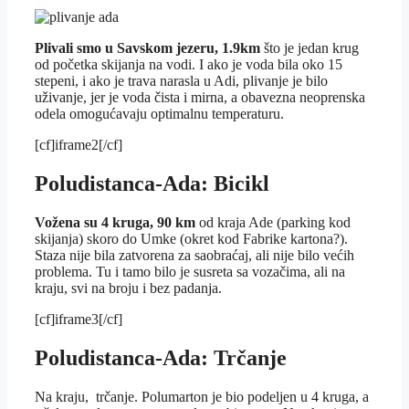
Plivali smo u Savskom jezeru, 1.9km
što je jedan krug
od početka skijanja na vodi. I ako je voda bila oko 15
stepeni, i ako je trava narasla u Adi, plivanje je bilo
uživanje, jer je voda čista i mirna, a obavezna neoprenska
odela omogućavaju optimalnu temperaturu.
[cf]iframe2[/cf]
Poludistanca-Ada: Bicikl
Vožena su 4 kruga, 90 km
od kraja Ade (parking kod
skijanja) skoro do Umke (okret kod Fabrike kartona?).
Staza nije bila zatvorena za saobraćaj, ali nije bilo većih
problema. Tu i tamo bilo je susreta sa vozačima, ali na
kraju, svi na broju i bez padanja.
[cf]iframe3[/cf]
Poludistanca-Ada: Trčanje
Na kraju, trčanje. Polumarton je bio podeljen u 4 kruga, a