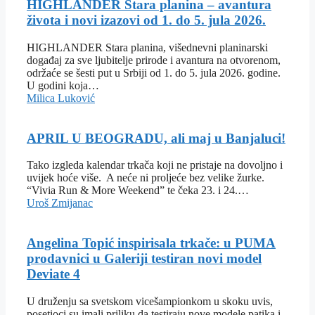
HIGHLANDER Stara planina – avantura
života i novi izazovi od 1. do 5. jula 2026.
HIGHLANDER Stara planina, višednevni planinarski
događaj za sve ljubitelje prirode i avantura na otvorenom,
održaće se šesti put u Srbiji od 1. do 5. jula 2026. godine.
U godini koja…
Milica Luković
APRIL U BEOGRADU, ali maj u Banjaluci!
Tako izgleda kalendar trkača koji ne pristaje na dovoljno i
uvijek hoće više. A neće ni proljeće bez velike žurke.
“Vivia Run & More Weekend” te čeka 23. i 24.…
Uroš Zmijanac
Angelina Topić inspirisala trkače: u PUMA
prodavnici u Galeriji testiran novi model
Deviate 4
U druženju sa svetskom vicešampionkom u skoku uvis,
posetioci su imali priliku da testiraju nove modele patika i