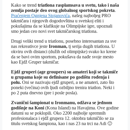
Kako se trend
triatlona rasplamsava u svetu, tako i naša
zemlja postaje deo ovog globalnog sportskog pokreta
.
Praćenjem Ognjena Stojanovića
, našeg najboljeg PRO
takmičara i njegovih dogodovština u svetskoj eliti i
pokušajima da se klafikuje na Olimpijske igre, upoznali
smo jedan ceo novi svet takmičarskog triatlona.
Drugi veliki trend u triatlonu, posebno interesantan za sve
nas rekreativce jeste
Ironman,
tj serija dugih triatlona. U
okviru ovih distanci (dužih od olimpijske) svako ko krene
da se bavi ovim sportom, pokušava da nađe svoje mesto
kao Ejdž Gruper takmičar.
Ejdž gruperi (age groupers) su amateri koji se takmiče
u grupama koje su definisane po godištu rođenja i
polu.
Oni se nazivaju ejdž gruperi, a ne amateri, zato što
poneki (većina) ovih ljudi ozbiljno trenira triatlon. Neki i
po 2 puta dnevno (pre i posle posla).
Zvanični šampionat u Ironmanu, odžava se jednom
godišnje na Koni
(Kona Island) na Havajima. Ove godine
datumi su se poklopili. Oko 2200 najbolje spremnih
profesionalaca i ejdž grupera 12. oktobra takmičilo se za
titulu svetskog šampiona, kao i nas 23 na trci na Adi 🙂