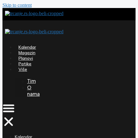
Skip to content
Kalendar
Magazin
Planovi
Patike
Više
Tim
O
nama
Kalendar