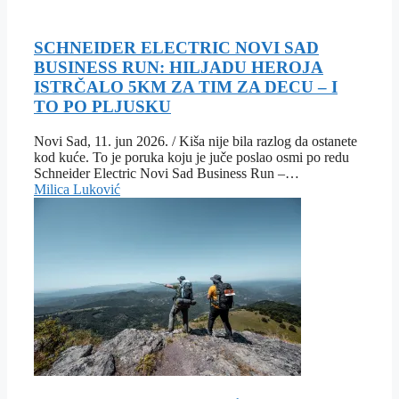
SCHNEIDER ELECTRIC NOVI SAD
BUSINESS RUN: HILJADU HEROJA
ISTRČALO 5KM ZA TIM ZA DECU – I
TO PO PLJUSKU
Novi Sad, 11. jun 2026. / Kiša nije bila razlog da ostanete
kod kuće. To je poruka koju je juče poslao osmi po redu
Schneider Electric Novi Sad Business Run –…
Milica Luković