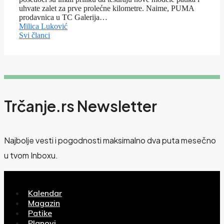
uhvate zalet za prve prolećne kilometre. Naime, PUMA
prodavnica u TC Galerija…
Milica Luković
Svi članci
Trčanje.rs Newsletter
Najbolje vesti i pogodnosti maksimalno dva puta mesečno
u tvom Inboxu.
Kalendar
Magazin
Patike
Planovi