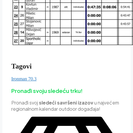
Tagovi
Ironman 70.3
Pronađi svoju sledeću trku!
Pron
ađi svoj
sledeći savršeni izazov
u najvećem
regionalnom kalendar outdoor događaja!