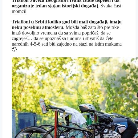
Triatlon Saveza Beograda i Ivana Buđe uspeleli i da
organizuje jedan sjajan istorijski događaj
. Svaka čast
momci!
Triatloni u Srbiji koliko god bili mali događaji, imaju
neku posebnu atmosferu
. Možda baš zato što pre trke
imaš dovoljno vremena da sa svima popričaš, da se
zagreješ… da se upoznaš sa ljudima i shvatiš da ćete
narednih 4-5-6 sati biti zajedno na stazi na istim mukama
🙂