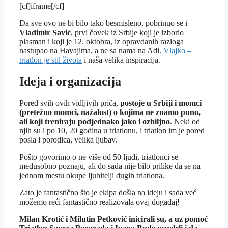
[cf]iframe[/cf]
Da sve ovo ne bi bilo tako besmisleno, pobrinuo se i
Vladimir Savić
, prvi čovek iz Srbije koji je izborio
plasman i koji je 12. oktobra, iz opravdanih razloga
nastupao na Havajima, a ne sa nama na Adi.
Vlajko –
triatlon je stil života
i naša velika inspiracija.
Ideja i organizacija
Pored svih ovih vidljivih priča,
postoje u Srbiji i momci
(pretežno momci, nažalost) o kojima ne znamo puno,
ali koji treniraju podjednako jako i ozbiljno
. Neki od
njih su i po 10, 20 godina u triatlonu, i triatlon im je pored
posla i porodica, velika ljubav.
Pošto govorimo o ne više od 50 ljudi, triatlonci se
međusobno poznaju, ali do sada nije bilo prilike da se na
jednom mestu okupe ljubitelji dugih triatlona.
Zato je fantastično što je ekipa došla na ideju i sada već
možemo reći fantastično realizovala ovaj događaj!
Milan Krotić i Milutin Petković inicirali su, a uz pomoć